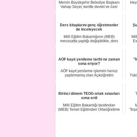
Mersin Büyükşehir Belediye Başkanı
Heye
Vahap Seçer, kentte devlet ve özel
üniversite...
Ders kitaplarını genç öğretmenler
Şu
de inceleyecek
Milli Eğitim Bakanlığının (MEB)
Mil
mevzuatta yaptığı değişiklikle, ders
Es
kitaplarını...
AÖF kayıt yenileme tarihi ne zaman
'T
sona eriyor?
AÖF kayıt yenileme işlemini henüz
yaptırmamış olan Açıköğretim
Yüks
Fakültesi öğrenci...
Birinci dönem TEOG ortak sınavları
sona erdi
Milli Eğitim Bakanlığı tarafından
M
(MEB) Temel Eğitimden Ortaöğretime
"İnş
Geçiş (TEOG...