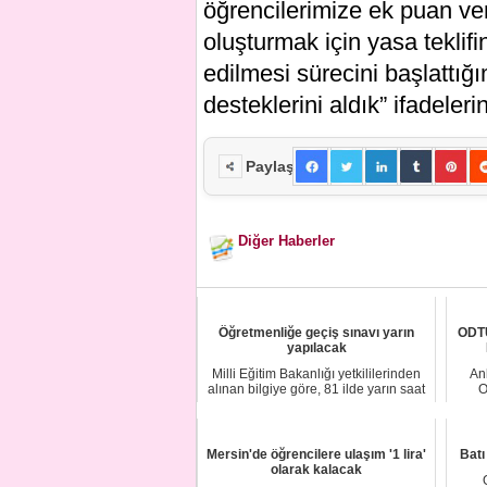
öğrencilerimize ek puan ve
oluşturmak için yasa teklif
edilmesi sürecini başlattığı
desteklerini aldık” ifadelerin
Paylaş
Diğer Haberler
Öğretmenliğe geçiş sınavı yarın
ODTÜ
yapılacak
Milli Eğitim Bakanlığı yetkililerinden
An
alınan bilgiye göre, 81 ilde yarın saat
O
1...
Mersin'de öğrencilere ulaşım '1 lira'
Batı
olarak kalacak