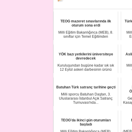
TEOG mazeret sınavlarında ilk
Türk
oturum sona erdi
Milli Eğitim Bakanlığınca (MEB), 8.
Mil
sınıflar için Temel Eğitimden
E
Ortaöğretime G...
YÖK bazı yetkilerini üniversiteye
Asl
devredecek
Kuruluşundan bugüne kadar sık sık
Mil
12 Eylül askeri darbesinin ürünü
olduğu gerekç...
Batuhan Türk satranç tarihine geçti
Ö
Milli sporcu Batuhan Daştan, 3.
Uluslararası İstanbul Açık Satranç
Ge
Turnuvası'nda...
Kasap
TEOG'da ikinci gün oturumları
başladı
Milli Eğitim Bakanlığınca (MEB),
(MEB)