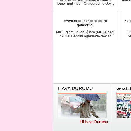
Temel Eğitimden Ortaöğretime Geçiş
(TEOG) siste...
Teşvikin ilk taksiti okullara
Sak
gönderildi
Milli Eğitim Bakanlığınca (MEB), özel
EF
okullara eğitim öğretimde devlet
ba
desteği k...
HAVA DURUMU
GAZE
İl İl Hava Durumu