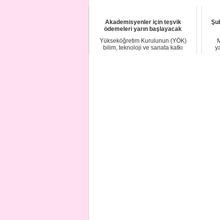
Akademisyenler için teşvik
Şu
ödemeleri yarın başlayacak
Yükseköğretim Kurulunun (YÖK)
M
bilim, teknoloji ve sanata katkı
y
sağlayıcı nitelik...