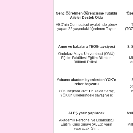
Genç Öğretmen Öğrencisine Tutuldu
'Öze
Aileler Destek Oldu
ABD'nin Connecticut eyaletinde görev
T
yapan 22 yaşındaki öğretmen Tayler
(TÖZ
Boncal'ı...
Anne ve babalara TEOG tavsiyesi
8. 
Ondokuz Mayıs Üniversitesi (OMÜ)
Eğitim Fakültesi Eğitim Bilimleri
Mi
Bölümü Psikol...
d
Yabancı akademisyenlerden YÖK'e
rekor başvuru
2
YÖK Başkanı Prof. Dr. Yekta Saraç,
i
YÖK'ün ülkelerindeki savaş ve iç
karışıklıkla...
ALEŞ yarın yapılacak
Asl
Akademik Personel ve Lisansüstü
Eğitimi Giriş Sınavı (ALES) yarın
Mil
yapılacak. Sın...