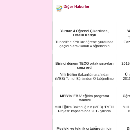
Diğer Haberler
Yurttan 4 Öğrenci Çıkarılınca,
'
Ortalık Karıştı
T
Tunceli'de KYK kız öğrenci yurdunda
Gaz
geçici olarak kalan 4 öğrencinin
asillerin g...
Birinci dönem TEOG ortak sınavları
2015
sona erdi
Milli Eğitim Bakanlığı tarafından
Üni
(MEB) Temel Eğitimden Ortaöğretime
2015
Geçiş (TEOG...
MEB'in 'EBA' eğitim programı
Öğre
tanıtıldı
Milli Eğitim Bakanlığının (MEB) "FATİH
Mill
Projesi" kapsamında 2012 yılında
e
yayın ha...
Mesleki ve teknik ortaöğretim için
D