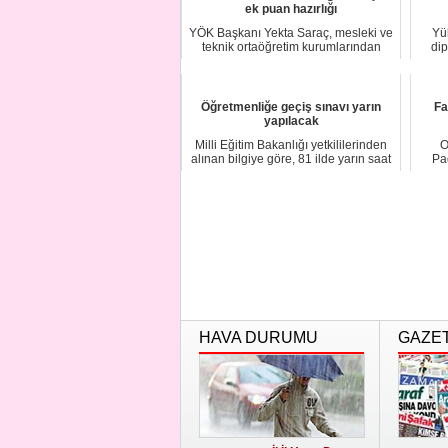
ek puan hazırlığı
YÖK Başkanı Yekta Saraç, mesleki ve
Yü
teknik ortaöğretim kurumlarından
dip
mezun olan ...
Öğretmenliğe geçiş sınavı yarın
Fa
yapılacak
Milli Eğitim Bakanlığı yetkililerinden
O
alınan bilgiye göre, 81 ilde yarın saat
Pa
1...
HAVA DURUMU
GAZE