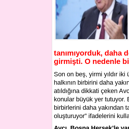
tanımıyorduk, daha d
girmişti. O nedenle b
Son on beş, yirmi yıldır iki
halkının birbirini daha yak
atıldığına dikkati çeken Avcı
konular büyük yer tutuyor. 
birbirlerini daha yakından 
oluşturuyor” ifadelerini kull
Avcı, Bosna Hersek’le ya