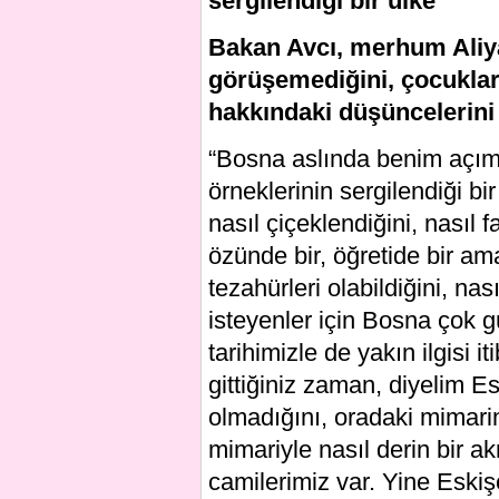
sergilendiği bir ülke”
Bakan Avcı, merhum Aliya 
görüşemediğini, çocukları 
hakkındaki düşüncelerini 
“Bosna aslında benim açım
örneklerinin sergilendiği bir
nasıl çiçeklendiğini, nasıl f
özünde bir, öğretide bir am
tezahürleri olabildiğini, nası
isteyenler için Bosna çok g
tarihimizle de yakın ilgisi i
gittiğiniz zaman, diyelim Es
olmadığını, oradaki mimari
mimariyle nasıl derin bir a
camilerimiz var. Yine Eski