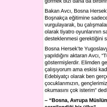
görmek bizi daha da birbirim
Bakan Avcı, Bosna Hersek’t
Boşnakça eğitimine sadece 
vurgulayarak, bu çalışmaları
olarak tiyatro oyunlarının 
desteklenmesi gerektiğini s
Bosna Hersek’te Yugoslavya
yapıldığını aktaran Avcı, “Tü
göstermişlerdir. Elimden g
çalışıyorum ama eskisi kad
Edebiyatçı olarak ben gerç
çocuklarımızın, gençlerimiz
okumasını çok isterim” dedi
– “Bosna, Avrupa Müslüma