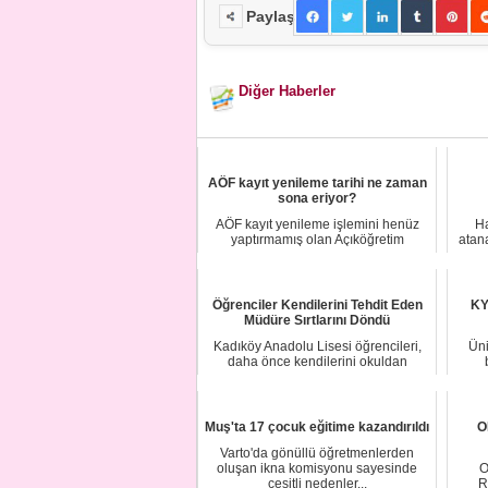
Paylaş
Diğer Haberler
AÖF kayıt yenileme tarihi ne zaman
sona eriyor?
AÖF kayıt yenileme işlemini henüz
Ha
yaptırmamış olan Açıköğretim
atan
Fakültesi öğrenci...
Öğrenciler Kendilerini Tehdit Eden
KY
Müdüre Sırtlarını Döndü
Kadıköy Anadolu Lisesi öğrencileri,
Üni
daha önce kendilerini okuldan
kovmakla tehdi...
Muş'ta 17 çocuk eğitime kazandırıldı
O
Varto'da gönüllü öğretmenlerden
oluşan ikna komisyonu sayesinde
O
çeşitli nedenler...
R