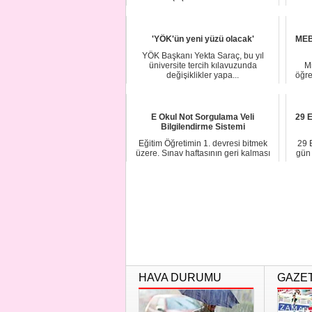
'YÖK'ün yeni yüzü olacak'
MEB
YÖK Başkanı Yekta Saraç, bu yıl
üniversite tercih kılavuzunda
Mi
değişiklikler yapa...
öğre
E Okul Not Sorgulama Veli
29 E
Bilgilendirme Sistemi
Eğitim Öğretimin 1. devresi bitmek
29 
üzere. Sınav haftasının geri kalması
gün 
üzerine ...
HAVA DURUMU
GAZE