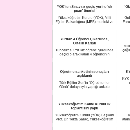
YÖK'ten Sınavsız geçiş yerine 'ek
'Ok
puan' önerisi
Yükseköğretim Kurulu (YÖK), Milli
Gıd
Eğitim Bakanlığına (MEB) mesleki ve
Faru
teknik ort...
Yurttan 4 Öğrenci Çıkarılınca,
Ortalık Karıştı
Mill
Tunceli'de KYK kız öğrenci yurdunda
çağı
geçici olarak kalan 4 öğrencinin
asillerin g...
Öğretmen anketinin sonuçları
KY
açıklandı
KYK 
Türk Eğitim-Sen'in ''Öğretmenler
Günü'' dolayısıyla yaptığı ankete
katılan öğret...
Yükseköğretim Kalite Kurulu ilk
toplantısını yaptı
Yükseköğretim Kurulu (YÖK) Başkanı
Ha
Prof. Dr. Yekta Saraç, Yükseköğretim
atan
Kalite K...