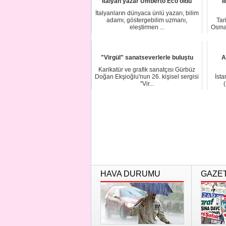
İtalyan yazar Umberto Eco öldü
"İ
İtalyanların dünyaca ünlü yazarı, bilim
adamı, göstergebilim uzmanı,
Tar
eleştirmen ...
Osman
"Virgül" sanatseverlerle buluştu
A
Karikatür ve grafik sanatçısı Gürbüz
Doğan Ekşioğlu'nun 26. kişisel sergisi
İsta
"Vir...
(
HAVA DURUMU
GAZE