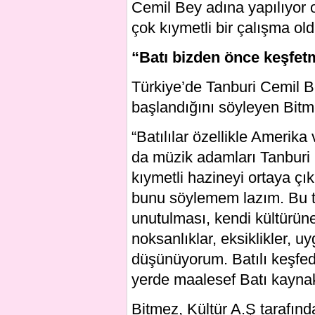
Cemil Bey adına yapılıyor 
çok kıymetli bir çalışma old
“Batı bizden önce keşfet
Türkiye’de Tanburi Cemil B
başlandığını söyleyen Bitmez
“Batılılar özellikle Amerik
da müzik adamları Tanburi 
kıymetli hazineyi ortaya çı
bunu söylemem lazım. Bu t
unutulması, kendi kültürün
noksanlıklar, eksiklikler,
düşünüyorum. Batılı keşfed
yerde maalesef Batı kaynakl
Bitmez, Kültür A.Ş tarafın