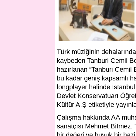
Türk müziğinin dehalarında
kaybeden Tanburi Cemil Bey
hazırlanan “Tanburi Cemil 
bu kadar geniş kapsamlı haz
longplayer halinde İstanbul
Devlet Konservatuarı Öğre
Kültür A.Ş etiketiyle yayın
Çalışma hakkında AA muhab
sanatçısı Mehmet Bitmez, T
bir değeri ve büyük bir haz