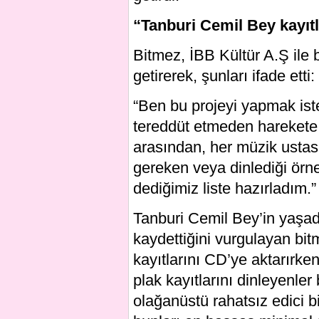
“Tanburi Cemil Bey kayıtla
Bitmez, İBB Kültür A.Ş ile b
getirerek, şunları ifade etti:
“Ben bu projeyi yapmak ist
tereddüt etmeden harekete 
arasından, her müzik ustas
gereken veya dinlediği örne
dediğimiz liste hazırladım.”
Tanburi Cemil Bey’in yaşadı
kaydettiğini vurgulayan bit
kayıtlarını CD’ye aktarırke
plak kayıtlarını dinleyenler b
olağanüstü rahatsız edici bi