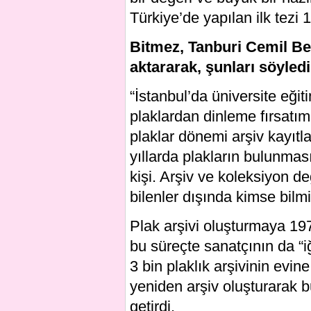
Türkiye’de yapılan ilk tezi 
Bitmez, Tanburi Cemil Bey
aktararak, şunları söyledi
“İstanbul’da üniversite eği
plaklardan dinleme fırsatım
plaklar dönemi arşiv kayıtl
yıllarda plakların bulunmas
kişi. Arşiv ve koleksiyon d
bilenler dışında kimse bilm
Plak arşivi oluşturmaya 197
bu süreçte sanatçının da “
3 bin plaklık arşivinin evin
yeniden arşiv oluşturarak 
getirdi.