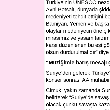
Türkiye’nin UNESCO nezdin
Avni Botsalı, dünyada şiddet
medeniyeti tehdit ettiğini b
Bamiyan, Yemen ve başka 
olaylar medeniyetin öne çık
mirasımız ve yaşam tarzımız 
karşı düzenlenen bu eşi gö
olsun durdurulmalıdır” diye
“Müziğimle barış mesajı
Suriye’den gelerek Türkiye
konser sonrası AA muhabir
Cimuk, yakın zamanda Suriy
belirterek “Suriye’de sava
olacak çünkü savaşta kaza