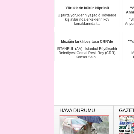
Yörüklerin kültür köprüsü
Yö
Annel
Uşak'ta yörüklerin yaşadığı köylerde
kış aylarında erkeklerin köy
"Sr
konaklarında t...
Arıyo
Müziğin farklı beş tarzı CRR’de
"Yü
İSTANBUL (AA) - İstanbul Büyükşehir
Belediyesi Cemal Reşit Rey (CRR)
M
Konser Salo...
HAVA DURUMU
GAZE