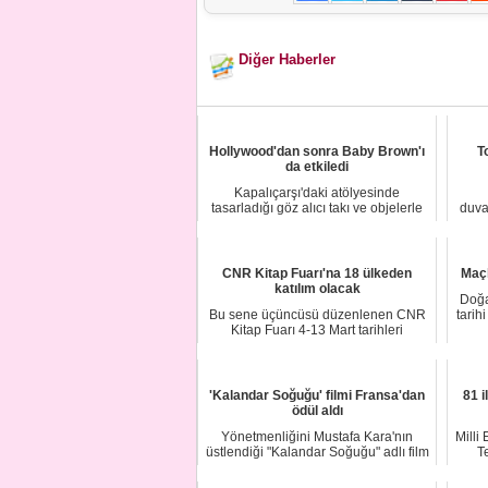
Diğer Haberler
Hollywood'dan sonra Baby Brown'ı
T
da etkiledi
Kapalıçarşı'daki atölyesinde
tasarladığı göz alıcı takı ve objelerle
duva
Hollywood y...
CNR Kitap Fuarı'na 18 ülkeden
Maçk
katılım olacak
Doğal
Bu sene üçüncüsü düzenlenen CNR
tarihi
Kitap Fuarı 4-13 Mart tarihleri
arasında İstanbu...
'Kalandar Soğuğu' filmi Fransa'dan
81 i
ödül aldı
Yönetmenliğini Mustafa Kara'nın
Milli
üstlendiği "Kalandar Soğuğu" adlı film
T
Fransa'da...