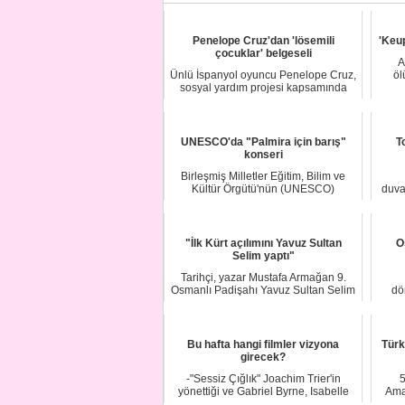
Penelope Cruz'dan 'lösemili
'Keu
çocuklar' belgeseli
A
Ünlü İspanyol oyuncu Penelope Cruz,
öl
sosyal yardım projesi kapsamında
lösemili ço...
UNESCO'da "Palmira için barış"
T
konseri
Birleşmiş Milletler Eğitim, Bilim ve
Kültür Örgütü'nün (UNESCO)
duva
Paris'teki merke...
"İlk Kürt açılımını Yavuz Sultan
O
Selim yaptı"
Tarihçi, yazar Mustafa Armağan 9.
Osmanlı Padişahı Yavuz Sultan Selim
dö
dönemine d...
Bu hafta hangi filmler vizyona
Türk
girecek?
-"Sessiz Çığlık" Joachim Trier'in
5
yönettiği ve Gabriel Byrne, Isabelle
Ama
Huppert, ...