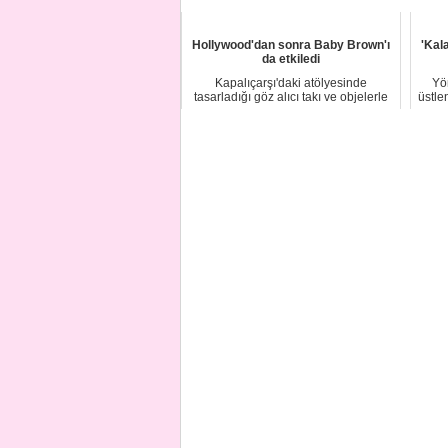
Hollywood'dan sonra Baby Brown'ı
'Kal
da etkiledi
Kapalıçarşı'daki atölyesinde
Yö
tasarladığı göz alıcı takı ve objelerle
üstle
Hollywood y...