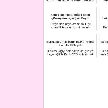
durdurulan Moderna serisinden yeni
ber
tip koronav...
Şam Yönetimi Erdoğan-Esad
gGörüşmesi için Şart Koştu
Luk
Türkiye ile Suriye arasında 11 yıl
sonra ilk temasın kurulmasının
Bel
ardından görüş...
Bursa'da Çiftlik Bank'ın 34 Aracına
Bebe
Savcılık El Koydu
Binlerce kişiyi dolandırıp Uruguay'a
Bir 
kaçan Çiftlik Bank CEO'su Mehmet
Aslı 
Aydın'ın B...