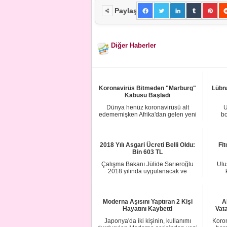
Paylaş
Diğer Haberler
Koronavirüs Bitmeden "Marburg"
Lübna
Kabusu Başladı
Dünya henüz koronavirüsü alt
U
edememişken Afrika'dan gelen yeni
bo
virüs uyarısı büy...
2018 Yılı Asgari Ücreti Belli Oldu:
Fit
Bin 603 TL
Çalışma Bakanı Jülide Sarıeroğlu
Ulu
2018 yılında uygulanacak ve
milyonlarca çalışan...
Moderna Aşısını Yaptıran 2 Kişi
A
Hayatını Kaybetti
Vat
Japonya'da iki kişinin, kullanımı
Koron