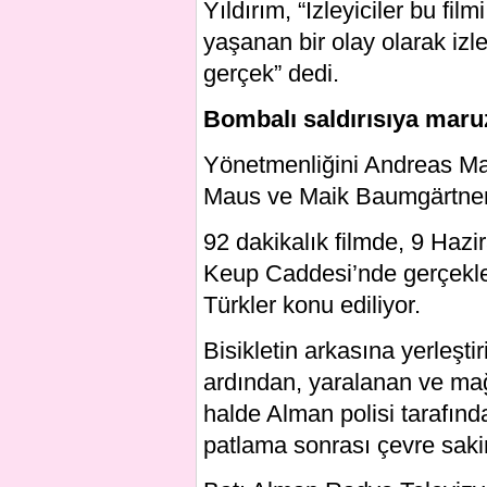
Yıldırım, “İzleyiciler bu fil
yaşanan bir olay olarak izlem
gerçek” dedi.
Bombalı saldırısıya maruz
Yönetmenliğini Andreas Ma
Maus ve Maik Baumgärtner,
92 dakikalık filmde, 9 Haz
Keup Caddesi’nde gerçekleş
Türkler konu ediliyor.
Bisikletin arkasına yerleştir
ardından, yaralanan ve mağ
halde Alman polisi tarafınd
patlama sonrası çevre sakin