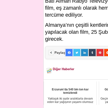
Batı Alman Radyo Televizy
film, eş zamanlı olarak he
tercüme ediliyor.
Almanya’nın çeşitli kentle
yapılacak olan film, 25 Şub
girecek.
Paylaş
Diğer Haberler
Erzurum'da 540 bin ton kar
Gö
temizlendi
Yaklaşık iki aydır aralıklarla devam
Geçir
eden kar yağışının yaşamı olumsuz
ya
etkilemem...