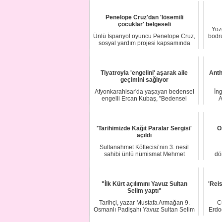
Penelope Cruz'dan 'lösemili
çocuklar' belgeseli
Yozg
Ünlü İspanyol oyuncu Penelope Cruz,
bodru
sosyal yardım projesi kapsamında
lösemili ço...
Tiyatroyla 'engelini' aşarak aile
Anth
geçimini sağlıyor
Afyonkarahisar'da yaşayan bedensel
İng
engelli Ercan Kubaş, "Bedensel
A
Engelliler San...
'Tarihimizde Kağıt Paralar Sergisi'
O
açıldı
Sultanahmet Köftecisi’nin 3. nesil
sahibi ünlü nümismat Mehmet
dö
Seracettin Tezçak...
"İlk Kürt açılımını Yavuz Sultan
'Rei
Selim yaptı"
Tarihçi, yazar Mustafa Armağan 9.
C
Osmanlı Padişahı Yavuz Sultan Selim
Erdo
dönemine d...