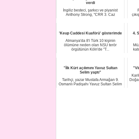
verdi
İngiliz besteci, şarkıcı ve piyanist
Anthony Strong, "CRR 3. Caz
çıkı
Festivali" kaps...
'Keup Caddesi Kuaförü' gösterimde
4. 
Almanya'da 8'i Türk 10 kişinin
ölümüne neden olan NSU terör
Müz
örgütünün Köln'de "T...
kat
"İlk Kürt açılımını Yavuz Sultan
"Vi
Selim yaptı"
Kari
Tarihçi, yazar Mustafa Armağan 9.
Doğan
Osmanlı Padişahı Yavuz Sultan Selim
dönemine d...