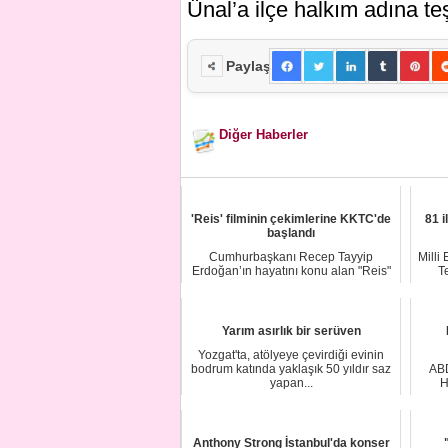
Ünal’a ilçe halkım adına t
Paylaş
Diğer Haberler
'Reis' filminin çekimlerine KKTC'de
81 i
başlandı
Cumhurbaşkanı Recep Tayyip
Milli
Erdoğan’ın hayatını konu alan "Reis"
T
filminin çekimle...
Yarım asırlık bir serüven
Yozgat'ta, atölyeye çevirdiği evinin
bodrum katında yaklaşık 50 yıldır saz
ABD
yapan...
H
Anthony Strong İstanbul'da konser