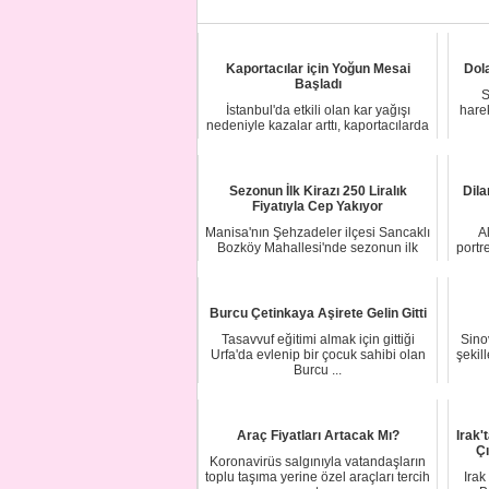
Kaportacılar için Yoğun Mesai
Dol
Başladı
S
İstanbul'da etkili olan kar yağışı
harek
nedeniyle kazalar arttı, kaportacılarda
yoğun...
Sezonun İlk Kirazı 250 Liralık
Dila
Fiyatıyla Cep Yakıyor
Manisa'nın Şehzadeler ilçesi Sancaklı
Al
Bozköy Mahallesi'nde sezonun ilk
portr
kirazı çı...
Burcu Çetinkaya Aşirete Gelin Gitti
Tasavvuf eğitimi almak için gittiği
Sino
Urfa'da evlenip bir çocuk sahibi olan
şekil
Burcu ...
Araç Fiyatları Artacak Mı?
Irak'
Çı
Koronavirüs salgınıyla vatandaşların
toplu taşıma yerine özel araçları tercih
Irak