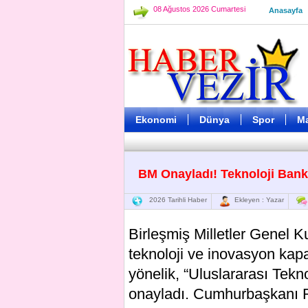
08 Ağustos 2026 Cumartesi
Anasayfa
Ekonomi
Dünya
Spor
M
BM Onayladı! Teknoloji Bank
2026 Tarihli Haber
Ekleyen : Yazar
Birleşmiş Milletler Genel K
teknoloji ve inovasyon kapa
yönelik, “Uluslararası Tekn
onayladı. Cumhurbaşkanı 