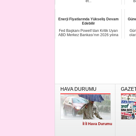
et...
B
Enerji Fiyatlarında Yükseliş Devam
Güne
Edebilir
Fed Başkanı Powell’dan Kritik Uyarı
Gün
ABD Merkez Bankası’nın 2026 yılına
olar
ilişkin ...
HAVA DURUMU
GAZE
İl İl Hava Durumu