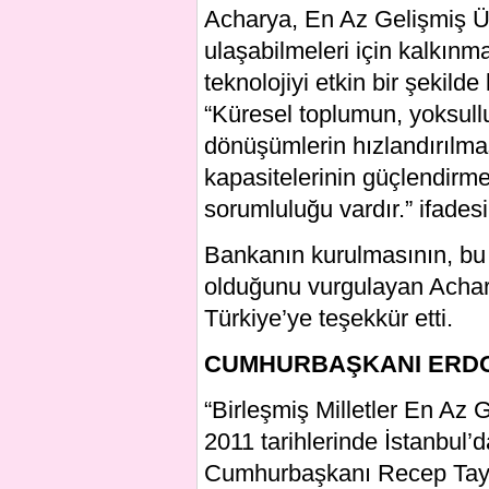
Acharya, En Az Gelişmiş Ü
ulaşabilmeleri için kalkınm
teknolojiyi etkin bir şekild
“Küresel toplumun, yoksullu
dönüşümlerin hızlandırılmas
kapasitelerinin güçlendirm
sorumluluğu vardır.” ifadesi
Bankanın kurulmasının, bu ü
olduğunu vurgulayan Achary
Türkiye’ye teşekkür etti.
CUMHURBAŞKANI ERDO
“Birleşmiş Milletler En Az 
2011 tarihlerinde İstanbul
Cumhurbaşkanı Recep Tayyi