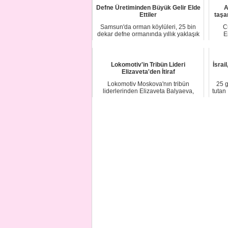
Defne Üretiminden Büyük Gelir Elde
A
Ettiler
taşa
Samsun'da orman köylüleri, 25 bin
C
dekar defne ormanında yıllık yaklaşık
E
1500 ton...
Lokomotiv'in Tribün Lideri
İsrai
Elizaveta'den İtiraf
Lokomotiv Moskova'nın tribün
25 
liderlerinden Elizaveta Balyaeva,
tutan
Galatasaray maçın...