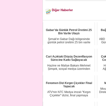
Diğer Haberler
Gabar'da Günlük Petrol Üretimi 25
Bağ
Bin Varile Ulaştı
Şırnak'ın Gabar Dağı bölgesinde
ABD B
günlük petrol üretimi 25 bin varile
Gün
ulaştı. TPAO...
Cari Açıktaki Düşüş Dezenflasyon
Çuk
Sürecine Katkı Sağlayacak
Ce
Hazine ve Maliye Bakanı Mehmet
H
Şimşek, sosyal medya üzerinden
Ağ
yaptığı açıklamada...
Fenomen Dizi Kırgın Çiçekler Final
M
Yapacak
Mour
ATV'nin NTC Medya imzalı "Kırgın
Dire
Çiçekler" dizisi, final yapmaya
hazırlanıyor. 2...