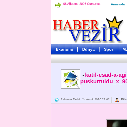
08 Ağustos 2026 Cumartesi
Anasayfa
Ekonomi
Dünya
Spor
M
katil-esad-a-agi
-
puskurtuldu_x_9
Eklenme Tarihi : 24 Aralık 2016 23:02
Ekley