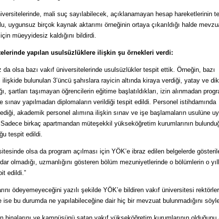
iversitelerinde, mali suç sayılabilecek, açıklanamayan hesap hareketlerinin te
ğlu, uygunsuz birçok kaynak aktarımı örneğinin ortaya çıkarıldığı halde mevzu
için müeyyidesiz kaldığını bildirdi.
telerinde yapılan usulsüzlüklere ilişkin şu örnekleri verdi:
da olsa bazı vakıf üniversitelerinde usulsüzlükler tespit ettik. Örneğin, bazı
i ilişkide bulunulan 3’üncü şahıslara rayicin altında kiraya verdiği, yatay ve di
ğı, şartları taşımayan öğrencilerin eğitime başlatıldıkları, izin alınmadan prog
sınav yapılmadan diplomaların verildiği tespit edildi. Personel istihdamında
nmediği, akademik personel alımına ilişkin sınav ve işe başlamaların usulüne u
ı. Sadece birkaç apartmandan müteşekkil yükseköğretim kurumlarının bulundu
ğu tespit edildi.
sitesinde olsa da program açılması için YÖK’e ibraz edilen belgelerde gösteril
dar olmadığı, uzmanlığını gösteren bölüm mezuniyetlerinde o bölümlerin o yıl
t edildi.”
ını ödeyemeyeceğini yazılı şekilde YÖK’e bildiren vakıf üniversitesi rektörler
ise bu durumda ne yapılabileceğine dair hiç bir mevzuat bulunmadığını söyle
tün binalarını ve kampüsünü satan vakıf yükseköğretim kurumlarının olduğunu