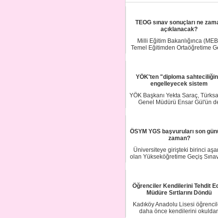
TEOG sınav sonuçları ne zam
açıklanacak?
Milli Eğitim Bakanlığınca (MEB
Temel Eğitimden Ortaöğretime G
(TEOG) siste...
YÖK'ten "diploma sahteciliğin
engelleyecek sistem
YÖK Başkanı Yekta Saraç, Türksa
Genel Müdürü Ensar Gül'ün d
katıldığı YÖK B...
ÖSYM YGS başvuruları son gün
zaman?
Üniversiteye girişteki birinci aş
olan Yükseköğretime Geçiş Sınav
(YGS) b...
Öğrenciler Kendilerini Tehdit E
Müdüre Sırtlarını Döndü
Kadıköy Anadolu Lisesi öğrencile
daha önce kendilerini okulda