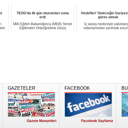
harcama tut...
ka...
el
TEOG'da ilk gün oturumları sona
Hedefleri 'Geleceğin Suriyes
erdi
görev almak
rı
Milli Eğitim Bakanlığınca (MEB) Temel
İç savaş nedeniyle yakınları
kin
Eğitimden Ortaöğretime Geçiş
vatanlarından ayrılmak zoru
(TEOG) sistem...
bırakılan Suriyel...
GAZETELER
FACEBOOK
BU
Gazete Manşetleri
Facebook Sayfamız