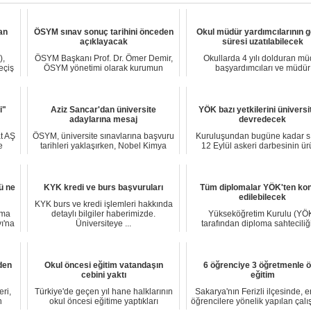
an
ÖSYM sınav sonuç tarihini önceden
Okul müdür yardımcılarının 
açıklayacak
süresi uzatılabilecek
),
ÖSYM Başkanı Prof. Dr. Ömer Demir,
Okullarda 4 yılı dolduran mü
eçiş
ÖSYM yönetimi olarak kurumun
başyardımcıları ve müdür
tarihinde bir il...
yardımcılarının görev s...
i"
Aziz Sancar'dan üniversite
YÖK bazı yetkilerini ünivers
adaylarına mesaj
devredecek
t AŞ
ÖSYM, üniversite sınavlarına başvuru
Kuruluşundan bugüne kadar sı
e
tarihleri yaklaşırken, Nobel Kimya
12 Eylül askeri darbesinin ü
Ödülü sa...
olduğu gerekç...
ü ne
KYK kredi ve burs başvuruları
Tüm diplomalar YÖK'ten kon
edilebilecek
KYK burs ve kredi işlemleri hakkında
ama
detaylı bilgiler haberimizde.
Yükseköğretim Kurulu (YÖ
ı'na
Üniversiteye ...
tarafından diploma sahteciliğ
önüne geçmek için u...
den
Okul öncesi eğitim vatandaşın
6 öğrenciye 3 öğretmenle ö
cebini yaktı
eğitim
ri,
Türkiye'de geçen yıl hane halklarının
Sakarya'nın Ferizli ilçesinde, e
n
okul öncesi eğitime yaptıkları
öğrencilere yönelik yapılan çal