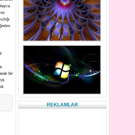
olayca
 ve
ızlığı
ğretim
l
ya
arak bir
zdı.
di.
REKLAMLAR