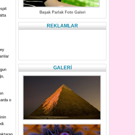
spit
Başak Parlak Foto Galeri
atta
REKLAMLAR
key
ramlar
GALERİ
ygun
ğu,
en
larda o
inin
di.
 aktaran