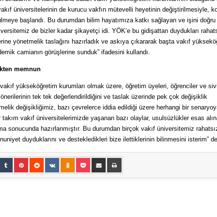
ıf üniversitelerinin de kurucu vakfın mütevelli heyetinin değiştirilmesiyle, k
rülmeye başlandı. Bu durumdan bilim hayatımıza katkı sağlayan ve işini doğru
ersitemiz de bizler kadar şikayetçi idi. YÖK’e bu gidişattan duydukları rahats
zerine yönetmelik taslağını hazırladık ve askıya çıkararak başta vakıf yüksekö
emik camianın görüşlerine sunduk” ifadesini kullandı.
klikten memnun
 vakıf yükseköğretim kurumları olmak üzere, öğretim üyeleri, öğrenciler ve sivi
 önerilerinin tek tek değerlendirildiğini ve taslak üzerinde pek çok değişiklik
tmelik değişikliğimiz, bazı çevrelerce iddia edildiği üzere herhangi bir senaryo
akım vakıf üniversitelerimizde yaşanan bazı olaylar, usulsüzlükler esas alın
ışma sonucunda hazırlanmıştır. Bu durumdan birçok vakıf üniversitemiz rahatsı
et duyduklarını ve destekledikleri bize ilettiklerinin bilinmesini isterim” de