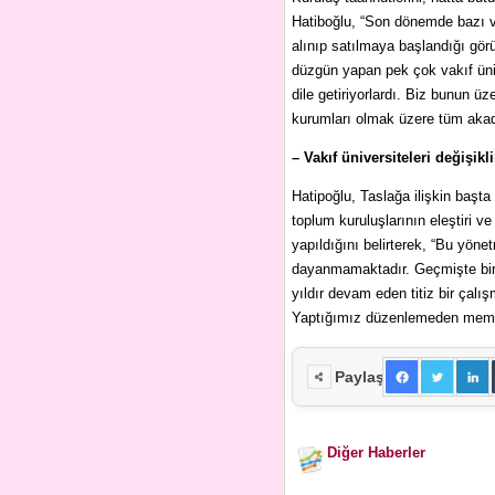
Hatiboğlu, “Son dönemde bazı vak
alınıp satılmaya başlandığı gö
düzgün yapan pek çok vakıf üniv
dile getiriyorlardı. Biz bunun ü
kurumları olmak üzere tüm akad
– Vakıf üniversiteleri değişi
Hatipoğlu, Taslağa ilişkin başta
toplum kuruluşlarının eleştiri ve
yapıldığını belirterek, “Bu yöne
dayanmamaktadır. Geçmişte bir t
yıldır devam eden titiz bir çal
Yaptığımız düzenlemeden memnuniy
Paylaş
Diğer Haberler