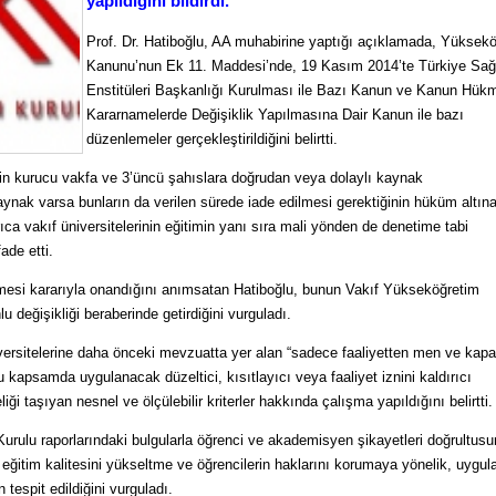
yapıldığını bildirdi.
Prof. Dr. Hatiboğlu, AA muhabirine yaptığı açıklamada, Yüksek
Kanunu’nun Ek 11. Maddesi’nde, 19 Kasım 2014’te Türkiye Sağ
Enstitüleri Başkanlığı Kurulması ile Bazı Kanun ve Kanun Hü
Kararnamelerde Değişiklik Yapılmasına Dair Kanun ile bazı
düzenlemeler gerçekleştirildiğini belirtti.
rinin kurucu vakfa ve 3’üncü şahıslara doğrudan veya dolaylı kaynak
ynak varsa bunların da verilen sürede iade edilmesi gerektiğinin hüküm altın
rıca vakıf üniversitelerinin eğitimin yanı sıra mali yönden de denetime tabi
fade etti.
i kararıyla onandığını anımsatan Hatiboğlu, bunun Vakıf Yükseköğretim
 değişikliği beraberinde getirdiğini vurguladı.
niversitelerine daha önceki mevzuatta yer alan “sadece faaliyetten men ve kap
e bu kapsamda uygulanacak düzeltici, kısıtlayıcı veya faaliyet iznini kaldırıcı
iği taşıyan nesnel ve ölçülebilir kriterler hakkında çalışma yapıldığını belirtti.
Kurulu raporlarındaki bulgularla öğrenci ve akademisyen şikayetleri doğrultus
k eğitim kalitesini yükseltme ve öğrencilerin haklarını korumaya yönelik, uygu
n tespit edildiğini vurguladı.