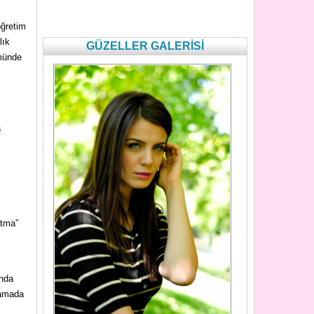
öğretim
lık
GÜZELLER GALERİSİ
kmünde
a
atma”
unda
lamada