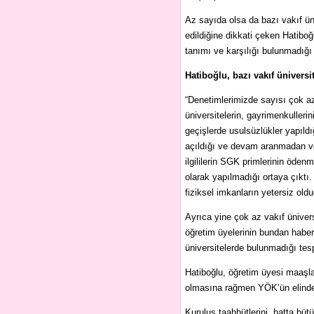
Az sayıda olsa da bazı vakıf ün
edildiğine dikkati çeken Hatibo
tanımı ve karşılığı bulunmadığı 
Hatiboğlu, bazı vakıf üniversi
“Denetimlerimizde sayısı çok az 
üniversitelerin, gayrimenkullerin
geçişlerde usulsüzlükler yapıldı
açıldığı ve devam aranmadan ve 
ilgililerin SGK primlerinin öde
olarak yapılmadığı ortaya çıkt
fiziksel imkanların yetersiz oldu
Ayrıca yine çok az vakıf üniver
öğretim üyelerinin bundan haber
üniversitelerde bulunmadığı tespi
Hatiboğlu, öğretim üyesi maaşlar
olmasına rağmen YÖK’ün elinde 
Kuruluş taahhütlerini, hatta bü