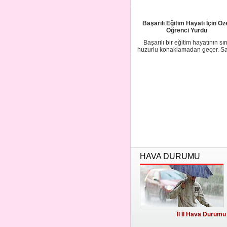
kovmakla tehdi...
Başarılı Eğitim Hayatı İçin Öz
Öğrenci Yurdu
Başarılı bir eğitim hayatının sır
huzurlu konaklamadan geçer. Sa
kafayla se...
HAVA DURUMU
İl İl Hava Durumu