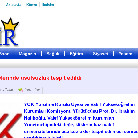
Anasayfa
Künye
İletişim
Spor
Magazin
Sağlık
Eğitim
Siyaset
Yaşam
elerinde usulsüzlük tespit edildi
n : Yazar
Yorum Yok
YÖK Yürütme Kurulu Üyesi ve Vakıf Yükseköğretim
Kurumları Komisyonu Yürütücüsü Prof. Dr. İbrahim
Hatiboğlu, Vakıf Yükseköğretim Kurumları
Yönetmeliğindeki değişikliklerin bazı vakıf
üniversitelerinde usulsüzlükler tespit edilmesi sonras