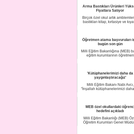
Arma Bastıkları Ürünleri Yük
Fiyatlara Satıyor
Birçok özel okul artık amblemler
bastıkları kitap, kırtasiye ve kıya
ürünl...
Öğretmen atama başvuruları i
bugün son gün
Milli Eğitim Bakanlığına (MEB) b
eğitim kurumlarının öğretmen
ihtiyacının ka...
'Kütüphanelerimizi daha da
yaygınlaştıracağız'
Milli Eğitim Bakanı Nabi Avcı,
"İnşallah kütüphanelerimizi dah
yaygınlaştıra...
MEB özel okullardaki öğrenc
hedefini açıkladı
Milli Eğitim Bakanlığı (MEB) Öz
Öğretim Kurumları Genel Müdü
Ömer Faruk Yelk...