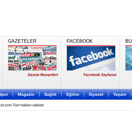
GAZETELER
FACEBOOK
BU
Gazete Manşetleri
Facebook Sayfamız
Spor
Magazin
Sağlık
Eğitim
Siyaset
Yaşam
r.com Tüm hakları saklıdır.