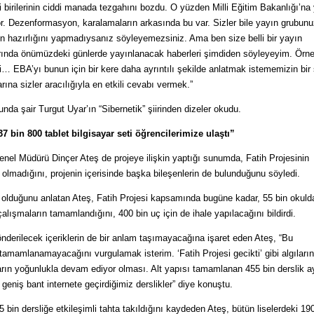
ii birilerinin ciddi manada tezgahını bozdu. O yüzden Milli Eğitim Bakanlığı’na
r. Dezenformasyon, karalamaların arkasında bu var. Sizler bile yayın grubun
 ön hazırlığını yapmadıysanız söyleyemezsiniz. Ama ben size belli bir yayın
arında önümüzdeki günlerde yayınlanacak haberleri şimdiden söyleyeyim. Örne
ri… EBA’yı bunun için bir kere daha ayrıntılı şekilde anlatmak istememizin bir
na sizler aracılığıyla en etkili cevabı vermek.”
a şair Turgut Uyar’ın “Sibernetik” şiirinden dizeler okudu.
7 bin 800 tablet bilgisayar seti öğrencilerimize ulaştı”
Genel Müdürü Dinçer Ateş de projeye ilişkin yaptığı sunumda, Fatih Projesinin
 olmadığını, projenin içerisinde başka bileşenlerin de bulunduğunu söyledi.
A olduğunu anlatan Ateş, Fatih Projesi kapsamında bugüne kadar, 55 bin okuld
alışmaların tamamlandığını, 400 bin uç için de ihale yapılacağını bildirdi.
derilecek içeriklerin de bir anlam taşımayacağına işaret eden Ateş, “Bu
 tamamlanamayacağını vurgulamak isterim. ‘Fatih Projesi gecikti’ gibi algıları
arın yoğunlukla devam ediyor olması. Alt yapısı tamamlanan 455 bin derslik a
eniş bant internete geçirdiğimiz derslikler” diye konuştu.
 bin dersliğe etkileşimli tahta takıldığını kaydeden Ateş, bütün liselerdeki 19