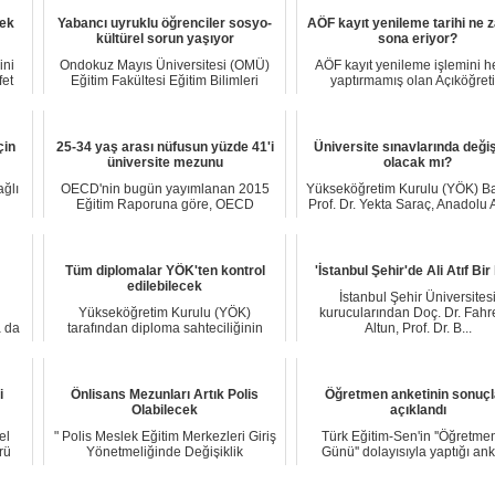
sek
Yabancı uyruklu öğrenciler sosyo-
AÖF kayıt yenileme tarihi ne
kültürel sorun yaşıyor
sona eriyor?
ini
Ondokuz Mayıs Üniversitesi (OMÜ)
AÖF kayıt yenileme işlemini 
fet
Eğitim Fakültesi Eğitim Bilimleri
yaptırmamış olan Açıköğret
Enstitüsü Öğr...
Fakültesi öğrenci...
çin
25-34 yaş arası nüfusun yüzde 41'i
Üniversite sınavlarında değiş
üniversite mezunu
olacak mı?
ağlı
OECD'nin bugün yayımlanan 2015
Yükseköğretim Kurulu (YÖK) B
Eğitim Raporuna göre, OECD
Prof. Dr. Yekta Saraç, Anadolu 
ülkelerinde eğitim har...
(AA) Ed...
Tüm diplomalar YÖK'ten kontrol
'İstanbul Şehir'de Ali Atıf Bir 
edilebilecek
İstanbul Şehir Üniversites
Yükseköğretim Kurulu (YÖK)
kurucularından Doç. Dr. Fahre
a da
tarafından diploma sahteciliğinin
Altun, Prof. Dr. B...
önüne geçmek için u...
i
Önlisans Mezunları Artık Polis
Öğretmen anketinin sonuçl
Olabilecek
açıklandı
el
" Polis Meslek Eğitim Merkezleri Giriş
Türk Eğitim-Sen'in ''Öğretme
rü
Yönetmeliğinde Değişiklik
Günü'' dolayısıyla yaptığı an
Yapılmasına Dai...
katılan öğret...