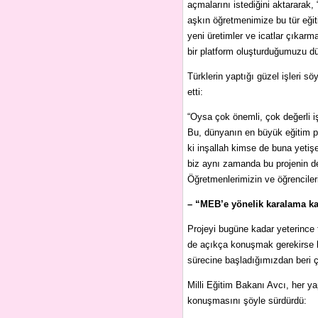
açmalarını istediğini aktararak
aşkın öğretmenimize bu tür eğiti
yeni üretimler ve icatlar çıkarm
bir platform oluşturduğumuzu dü
Türklerin yaptığı güzel işleri s
etti:
“Oysa çok önemli, çok değerli iş
Bu, dünyanın en büyük eğitim port
ki inşallah kimse de buna yetiş
biz aynı zamanda bu projenin de
Öğretmenlerimizin ve öğrencileri
– “MEB’e yönelik karalama k
Projeyi bugüne kadar yeterince ta
de açıkça konuşmak gerekirse ki
sürecine başladığımızdan beri 
Milli Eğitim Bakanı Avcı, her yap
konuşmasını şöyle sürdürdü: