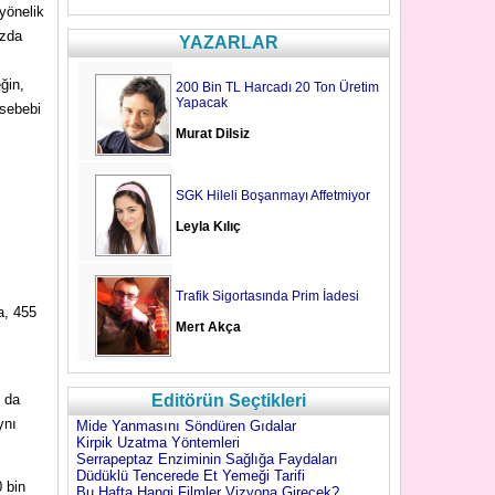
 yönelik
uzda
YAZARLAR
ğin,
200 Bin TL Harcadı 20 Ton Üretim
Yapacak
 sebebi
Murat Dilsiz
SGK Hileli Boşanmayı Affetmiyor
Leyla Kılıç
Trafik Sigortasında Prim İadesi
a, 455
Mert Akça
Editörün Seçtikleri
n da
ynı
Mide Yanmasını Söndüren Gıdalar
Kirpik Uzatma Yöntemleri
Serrapeptaz Enziminin Sağlığa Faydaları
Düdüklü Tencerede Et Yemeği Tarifi
0 bin
Bu Hafta Hangi Filmler Vizyona Girecek?