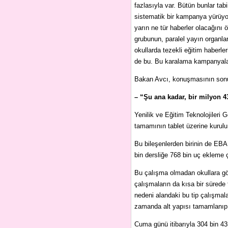
fazlasıyla var. Bütün bunlar tab
sistematik bir kampanya yürüyo
yarın ne tür haberler olacağını
grubunun, paralel yayın organl
okullarda tezekli eğitim haberle
de bu. Bu karalama kampanyaları
Bakan Avcı, konuşmasının sonund
– “Şu ana kadar, bir milyon 43
Yenilik ve Eğitim Teknolojileri 
tamamının tablet üzerine kurulu
Bu bileşenlerden birinin de EB
bin dersliğe 768 bin uç ekleme ç
Bu çalışma olmadan okullara gön
çalışmaların da kısa bir sürede
nedeni alandaki bu tip çalışmal
zamanda alt yapısı tamamlanıp g
Cuma günü itibarıyla 304 bin 435