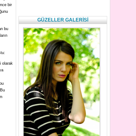
nce bir
uğunu
GÜZELLER GALERİSİ
an bu
ların
tu:
i olarak
ya
 bu
 Bu
im