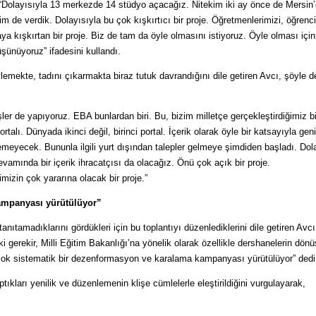
, “Dolayısıyla 13 merkezde 14 stüdyo açacağız. Nitekim iki ay önce de Mersin’
m de verdik. Dolayısıyla bu çok kışkırtıcı bir proje. Öğretmenlerimizi, öğrenci
aya kışkırtan bir proje. Biz de tam da öyle olmasını istiyoruz. Öyle olması için
şünüyoruz” ifadesini kullandı.
öylemekte, tadını çıkarmakta biraz tutuk davrandığını dile getiren Avcı, şöyle
ler de yapıyoruz. EBA bunlardan biri. Bu, bizim milletçe gerçekleştirdiğimiz bi
alı. Dünyada ikinci değil, birinci portal. İçerik olarak öyle bir katsayıyla geni
emeyecek. Bununla ilgili yurt dışından talepler gelmeye şimdiden başladı. Dol
vamında bir içerik ihracatçısı da olacağız. Önü çok açık bir proje.
mizin çok yararına olacak bir proje.”
ampanyası yürütülüyor”
nıtamadıklarını gördükleri için bu toplantıyı düzenlediklerini dile getiren Avcı,
 gerekir, Milli Eğitim Bakanlığı’na yönelik olarak özellikle dershanelerin dön
çok sistematik bir dezenformasyon ve karalama kampanyası yürütülüyor” dedi
tıkları yenilik ve düzenlemenin klişe cümlelerle eleştirildiğini vurgulayarak,