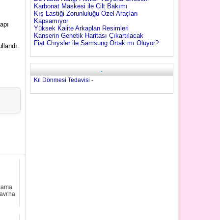
Karbonat Maskesi ile Cilt Bakımı
Kış Lastiği Zorunluluğu Özel Araçları
Kapsamıyor
yapı
Yüksek Kalite Arkaplan Resimleri
Kanserin Genetik Haritası Çıkartılacak
Fiat Chrysler ile Samsung Ortak mı Oluyor?
llandı.
.
Kıl Dönmesi Tedavisi
-
aşama
avı'na