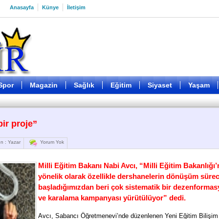
Anasayfa
Künye
İletişim
Spor
Magazin
Sağlık
Eğitim
Siyaset
Yaşam
bir proje”
n : Yazar
Yorum Yok
Milli Eğitim Bakanı Nabi Avcı, “Milli Eğitim Bakanlığı’
yönelik olarak özellikle dershanelerin dönüşüm süre
başladığımızdan beri çok sistematik bir dezenforma
ve karalama kampanyası yürütülüyor” dedi.
Avcı, Sabancı Öğretmenevi’nde düzenlenen Yeni Eğitim Bilişim