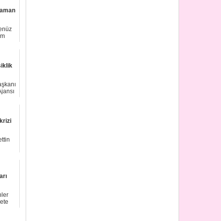
 zaman
henüz
im
iklik
aşkanı
Ajansı
krizi
i
ttin
arı
nler
kete