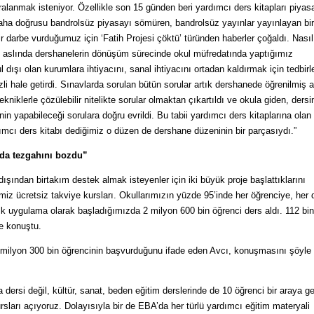
ralanmak isteniyor. Özellikle son 15 günden beri yardımcı ders kitapları piyas
ha doğrusu bandrolsüz piyasayı sömüren, bandrolsüz yayınlar yayınlayan bir
 darbe vurduğumuz için ‘Fatih Projesi çöktü’ türünden haberler çoğaldı. Nasıl 
. Biz aslında dershanelerin dönüşüm sürecinde okul müfredatında yaptığımız
 dışı olan kurumlara ihtiyacını, sanal ihtiyacını ortadan kaldırmak için tedbirl
li hale getirdi. Sınavlarda sorulan bütün sorular artık dershanede öğrenilmiş 
niklerle çözülebilir nitelikte sorular olmaktan çıkartıldı ve okula giden, dersi
inin yapabileceği sorulara doğru evrildi. Bu tabii yardımcı ders kitaplarına olan 
ımcı ders kitabı dediğimiz o düzen de dershane düzeninin bir parçasıydı.”
ada tezgahını bozdu”
şından birtakım destek almak isteyenler için iki büyük proje başlattıklarını
iğimiz ücretsiz takviye kursları. Okullarımızın yüzde 95’inde her öğrenciye, her 
ilk uygulama olarak başladığımızda 2 milyon 600 bin öğrenci ders aldı. 112 bin
e konuştu.
 4 milyon 300 bin öğrencinin başvurduğunu ifade eden Avcı, konuşmasını şöyle
dersi değil, kültür, sanat, beden eğitim derslerinde de 10 öğrenci bir araya ge
sları açıyoruz. Dolayısıyla bir de EBA’da her türlü yardımcı eğitim materyali