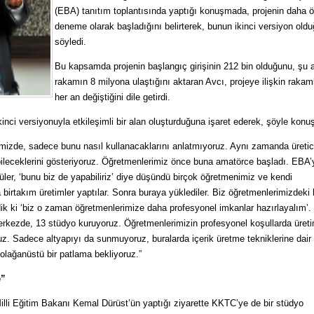
(EBA) tanıtım toplantısında yaptığı konuşmada, projenin daha ö
deneme olarak başladığını belirterek, bunun ikinci versiyon old
söyledi.
Bu kapsamda projenin başlangıç girişinin 212 bin olduğunu, şu 
rakamın 8 milyona ulaştığını aktaran Avcı, projeye ilişkin rakam
her an değiştiğini dile getirdi.
inci versiyonuyla etkileşimli bir alan oluşturduğuna işaret ederek, şöyle konuş
imizde, sadece bunu nasıl kullanacaklarını anlatmıyoruz. Aynı zamanda üretic
bileceklerini gösteriyoruz. Öğretmenlerimiz önce buna amatörce başladı. EBA’
üler, ‘bunu biz de yapabiliriz’ diye düşündü birçok öğretmenimiz ve kendi
birtakım üretimler yaptılar. Sonra buraya yüklediler. Biz öğretmenlerimizdeki
ik ki ‘biz o zaman öğretmenlerimize daha profesyonel imkanlar hazırlayalım’.
rkezde, 13 stüdyo kuruyoruz. Öğretmenlerimizin profesyonel koşullarda üret
ruz. Sadece altyapıyı da sunmuyoruz, buralarda içerik üretme tekniklerine dair
 olağanüstü bir patlama bekliyoruz.”
e”
lli Eğitim Bakanı Kemal Dürüst’ün yaptığı ziyarette KKTC’ye de bir stüdyo