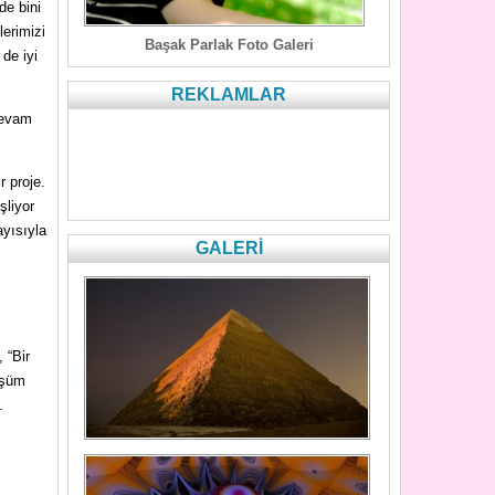
de bini
lerimizi
Başak Parlak Foto Galeri
 de iyi
REKLAMLAR
 devam
r proje.
şliyor
ayısıyla
GALERİ
 “Bir
üşüm
.