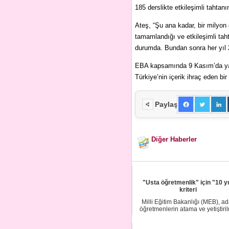
185 derslikte etkileşimli tahtanı
Ateş, “Şu ana kadar, bir milyon 4
tamamlandığı ve etkileşimli tahta
durumda. Bundan sonra her yıl 2 
EBA kapsamında 9 Kasım’da yakla
Türkiye’nin içerik ihraç eden bir 
Paylaş
Diğer Haberler
"Usta öğretmenlik" için "10 yı
kriteri
Milli Eğitim Bakanlığı (MEB), a
öğretmenlerin atama ve yetiştiri
süreçleri...