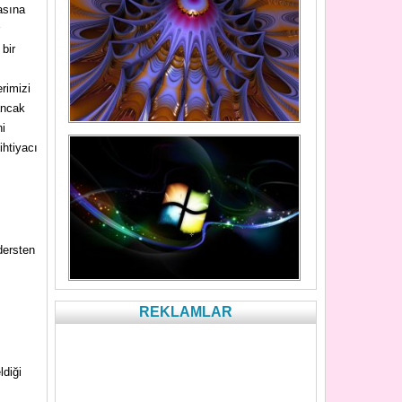
asına
bir
erimizi
ancak
ni
ihtiyacı
dersten
REKLAMLAR
ldiği