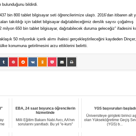
n bulunduğunu bildirdi.
37 bin 800 tablet bilgisayar seti öğrencilerimize ulaştı. 2016’dan itibaren alt 
ları takıldığı için tablet bilgisayar dağıtabileceğimiz derslik sayısı çoğalmış
milyon 650 bin tablet bilgisayar, dağıtabilecek duruma geleceğiz” ifadesini ku
şık 50 milyonluk içerik alımı ihalesi gerçekleştirileceğini kaydeden Dinçer,
ülke konumuna getirilmesini arzu ettiklerini belirtti.
l"
EBA, 24 saat boyunca öğrencilerin
YGS başvuruları başladı
hizmetinde
Üniversiteye girişteki birinci 
day
Milli Eğitim Bakanı Nabi Avcı, AA'nın
olan Yükseköğretime Geçiş Sın
lme
sorularını yanıtladı. Bu yıl "e-kurs"
(YGS) b...
modü...