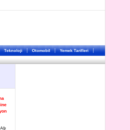
Teknoloji
Otomobil
Yemek Tarifleri
na
cine
syon
 Ağı