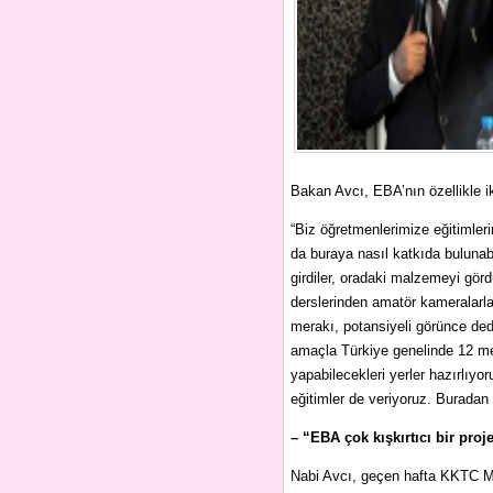
Bakan Avcı, EBA’nın özellikle ik
“Biz öğretmenlerimize eğitimler
da buraya nasıl katkıda buluna
girdiler, oradaki malzemeyi görd
derslerinden amatör kameralarla 
merakı, potansiyeli görünce ded
amaçla Türkiye genelinde 12 me
yapabilecekleri yerler hazırlıyo
eğitimler de veriyoruz. Buradan
– “EBA çok kışkırtıcı bir proj
Nabi Avcı, geçen hafta KKTC Mi