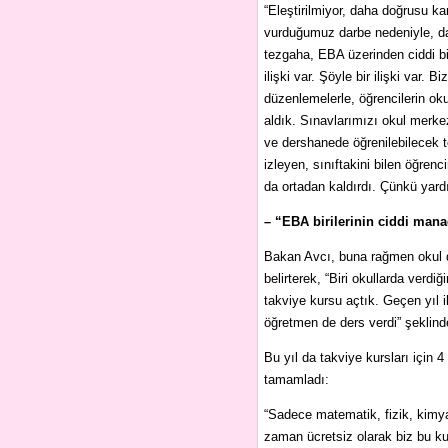
“Eleştirilmiyor, daha doğrusu ka
vurduğumuz darbe nedeniyle, da
tezgaha, EBA üzerinden ciddi bir
ilişki var. Şöyle bir ilişki var
düzenlemelerle, öğrencilerin okul
aldık. Sınavlarımızı okul merkez
ve dershanede öğrenilebilecek tek
izleyen, sınıftakini bilen öğrenc
da ortadan kaldırdı. Çünkü yard
– “EBA birilerinin ciddi man
Bakan Avcı, buna rağmen okul dı
belirterek, “Biri okullarda verd
takviye kursu açtık. Geçen yıl 
öğretmen de ders verdi” şeklind
Bu yıl da takviye kursları için
tamamladı:
“Sadece matematik, fizik, kimya 
zaman ücretsiz olarak biz bu kur