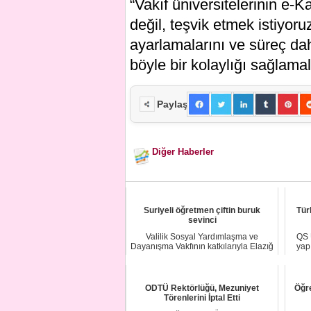
“Vakıf üniversitelerinin e-
değil, teşvik etmek istiyoru
ayarlamalarını ve süreç dah
böyle bir kolaylığı sağlamala
Paylaş
Diğer Haberler
Suriyeli öğretmen çiftin buruk
Tür
sevinci
Valilik Sosyal Yardımlaşma ve
QS 
Dayanışma Vakfının katkılarıyla Elazığ
yap
Eğitim Uygu...
ODTÜ Rektörlüğü, Mezuniyet
Öğre
Törenlerini İptal Etti