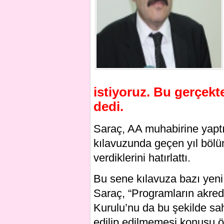
istiyoruz. Bu gerçek
dedi.
Saraç, AA muhabirine yaptığ
kılavuzunda geçen yıl bölü
verdiklerini hatırlattı.
Bu sene kılavuza bazı yeni b
Saraç, “Programların akredi
Kurulu’nu da bu şekilde sah
edilip edilmemesi konusu ö