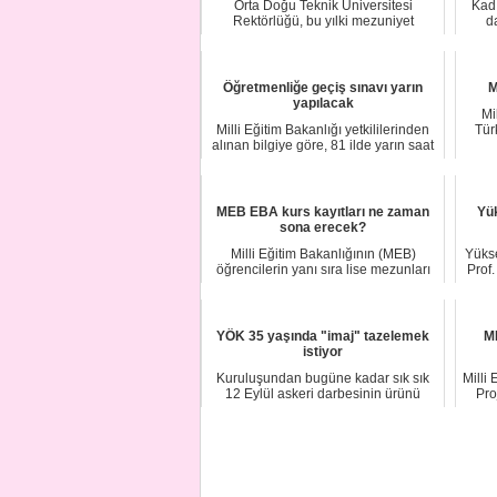
Orta Doğu Teknik Üniversitesi
Kadı
Rektörlüğü, bu yılki mezuniyet
d
törenlerinin 'güven...
Öğretmenliğe geçiş sınavı yarın
M
yapılacak
Mi
Milli Eğitim Bakanlığı yetkililerinden
Tür
alınan bilgiye göre, 81 ilde yarın saat
1...
MEB EBA kurs kayıtları ne zaman
Yük
sona erecek?
Milli Eğitim Bakanlığının (MEB)
Yüks
öğrencilerin yanı sıra lise mezunları
Prof
için Türki...
YÖK 35 yaşında "imaj" tazelemek
ME
istiyor
Kuruluşundan bugüne kadar sık sık
Milli
12 Eylül askeri darbesinin ürünü
Pro
olduğu gerekç...