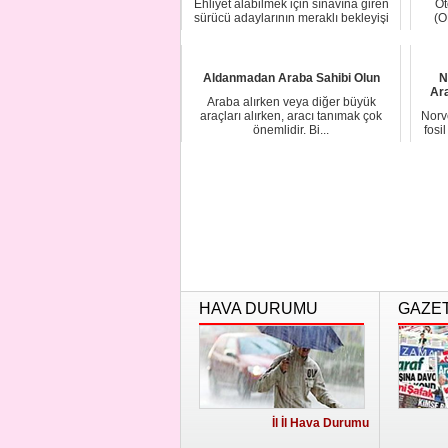
Ehliyet alabilmek için sınavına giren
Ot
sürücü adaylarının meraklı bekleyişi
(O
başla...
Aldanmadan Araba Sahibi Olun
N
Ara
Araba alırken veya diğer büyük
araçları alırken, aracı tanımak çok
Norv
önemlidir. Bi...
fosi
HAVA DURUMU
GAZE
İl İl Hava Durumu