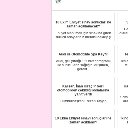
10 Ekim Ehliyet sınav sonuçları ne
S
zaman açıklanacak?
Ge
Ehliyet alabilmek için sınavına giren
olara
sürücü adaylarının meraklı bekleyişi
başla...
Audi ile Otomobilde Spa Keyfi!
Te
Audi, geliştirdiği Fit Driver programı
Tesla
ile sürücülerin sağlığını düşünen,
te
gerekt...
Karsan, İnan Kıraç'ın yerli
Ka
otomobilden çekildiği iddialarına
yanıt verdi
Kicks
Cumhurbaşkanı Recep Tayyip
ara
Erdoğan'ın katılımıyla geçen cuma
Bilişim Vadisi'nde ...
10 Ekim Ehliyet sınavı sonuçları ne
İkin
zaman açıklanır?