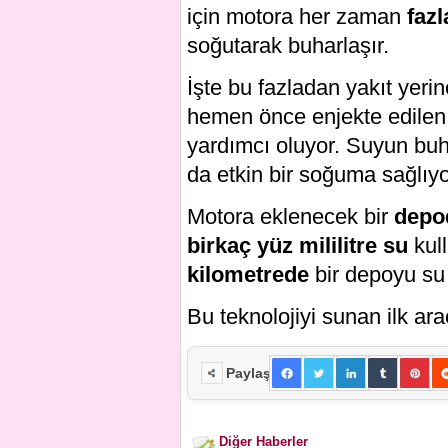
için motora her zaman
faz
soğutarak buharlaşır.
İşte bu fazladan yakıt yeri
hemen önce enjekte edile
yardımcı oluyor. Suyun bu
da etkin bir soğuma sağlıyo
Motora eklenecek bir
depo
birkaç yüz mililitre su
kul
kilometrede
bir depoyu su 
Bu teknolojiyi sunan ilk ar
Paylaş
Diğer Haberler