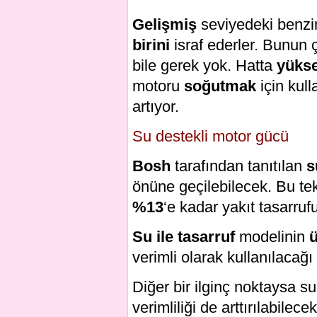
Gelişmiş
seviyedeki benzinl
birini
israf ederler. Bunun 
bile gerek yok. Hatta
yüks
motoru
soğutmak
için kull
artıyor.
Su destekli motor gücü
Bosh
tarafından tanıtılan
s
önüne geçilebilecek. Bu tek
%13
‘e kadar yakıt tasarruf
Su ile tasarruf
modelinin
ü
verimli olarak kullanılacağı 
Diğer bir ilginç noktaysa su
verimliliği de arttırılabilec