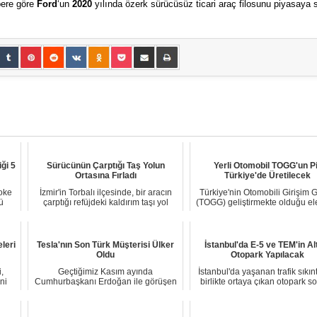
bere göre
Ford
‘un
2020
yılında özerk sürücüsüz ticari araç filosunu piyasaya 
ği 5
Sürücünün Çarptığı Taş Yolun
Yerli Otomobil TOGG'un Pi
Ortasına Fırladı
Türkiye'de Üretilecek
Şoke
İzmir'in Torbalı ilçesinde, bir aracın
Türkiye'nin Otomobili Girişim 
ü
çarptığı refüjdeki kaldırım taşı yol
(TOGG) geliştirmekte olduğu elek
orta...
araç ...
leri
Tesla'nın Son Türk Müşterisi Ülker
İstanbul'da E-5 ve TEM'in Al
Oldu
Otopark Yapılacak
,
Geçtiğimiz Kasım ayında
İstanbul'da yaşanan trafik sıkınt
ni
Cumhurbaşkanı Erdoğan ile görüşen
birlikte ortaya çıkan otopark s
Elon Musk'ın patronu o...
her...