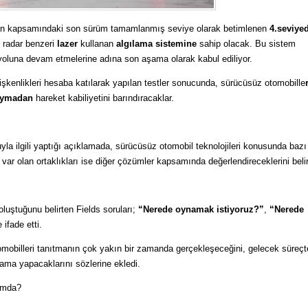
erin kapsamındaki son sürüm tamamlanmış seviye olarak betimlenen
4.seviye
 radar benzeri
lazer
kullanan
algılama sistemine
sahip olacak. Bu sistem
yoluna devam etmelerine adına son aşama olarak kabul ediliyor.
ğişkenlikleri hesaba katılarak yapılan testler sonucunda, sürücüsüz otomobille
uymadan
hareket kabiliyetini barındıracaklar.
la ilgili yaptığı açıklamada, sürücüsüz otomobil teknolojileri konusunda bazı 
 var olan ortaklıkları ise diğer çözümler kapsamında değerlendireceklerini belirt
luştuğunu belirten Fields soruları;
“Nerede oynamak istiyoruz?”
,
“Nerede
 ifade etti.
mobilleri tanıtmanın çok yakın bir zamanda gerçekleşeceğini, gelecek süreçt
klama yapacaklarını sözlerine ekledi.
umda?