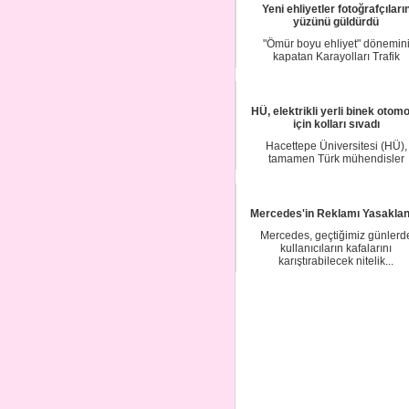
Yeni ehliyetler fotoğrafçıları
yüzünü güldürdü
"Ömür boyu ehliyet" dönemin
kapatan Karayolları Trafik
Yönetmeliği'ndeki değişi...
HÜ, elektrikli yerli binek otomo
için kolları sıvadı
Hacettepe Üniversitesi (HÜ),
tamamen Türk mühendisler
tarafından tasarlanan ve ü...
Mercedes'in Reklamı Yasaklan
Mercedes, geçtiğimiz günlerd
kullanıcıların kafalarını
karıştırabilecek nitelik...