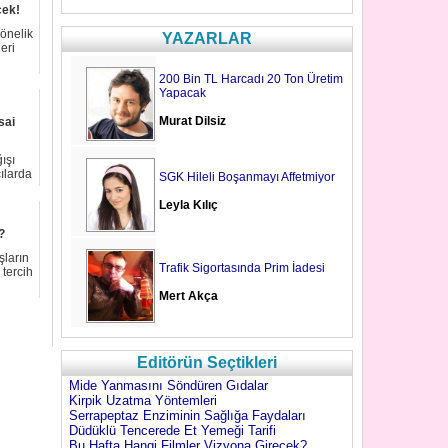
cek!
yönelik
YAZARLAR
eri
200 Bin TL Harcadı 20 Ton Üretim
Yapacak
Murat Dilsiz
sai
ışı
cılarda
SGK Hileli Boşanmayı Affetmiyor
Leyla Kılıç
?
şların
Trafik Sigortasında Prim İadesi
 tercih
Mert Akça
Editörün Seçtikleri
Mide Yanmasını Söndüren Gıdalar
Kirpik Uzatma Yöntemleri
Serrapeptaz Enziminin Sağlığa Faydaları
Düdüklü Tencerede Et Yemeği Tarifi
Bu Hafta Hangi Filmler Vizyona Girecek?