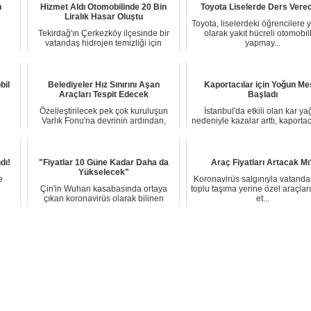
n
Hizmet Aldı Otomobilinde 20 Bin
Toyota Liselerde Ders Vere
Liralık Hasar Oluştu
Toyota, liselerdeki öğrencilere 
i
Tekirdağ'ın Çerkezköy ilçesinde bir
olarak yakıt hücreli otomobill
vatandaş hidrojen temizliği için
yapmay...
aracını ver...
bil
Belediyeler Hız Sınırını Aşan
Kaportacılar için Yoğun Me
Araçları Tespit Edecek
Başladı
Özelleştirilecek pek çok kuruluşun
İstanbul'da etkili olan kar yağ
Varlık Fonu'na devrinin ardından,
nedeniyle kazalar arttı, kaporta
özelleştirm...
yoğun...
dı!
"Fiyatlar 10 Güne Kadar Daha da
Araç Fiyatları Artacak Mı
Yükselecek"
e
Koronavirüs salgınıyla vatanda
Çin'in Wuhan kasabasında ortaya
toplu taşıma yerine özel araçları
çıkan koronavirüs olarak bilinen
et...
Kovid-19 otomob...