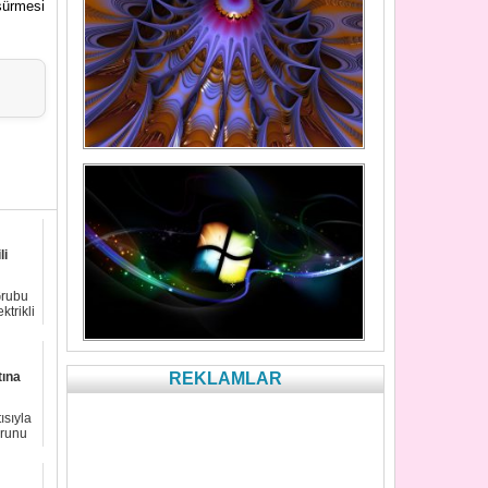
sürmesi
li
Grubu
trikli
tına
REKLAMLAR
ısıyla
orunu