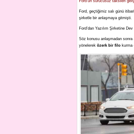
Ford’un sürücüsüz taksileri geli
Ford, geçtiğimiz salı günü itiba
şirketle bir anlaşmaya gitmişti.
Ford’dan Yazılım Şirketine Dev 
Söz konusu anlaşmadan sonra 
yönelerek
özerk bir filo
kurma eğ