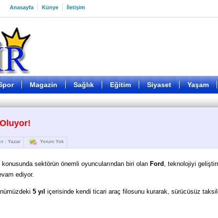
Anasayfa
Künye
İletişim
Spor
Magazin
Sağlık
Eğitim
Siyaset
Yaşam
 Oluyor!
n : Yazar
Yorum Yok
i konusunda sektörün önemli oyuncularından biri olan
Ford
, teknolojiyi gelişti
evam ediyor.
 önümüzdeki
5 yıl
içerisinde kendi ticari araç filosunu kurarak, sürücüsüz taksil