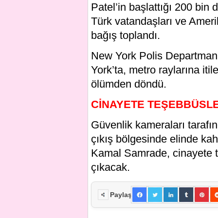
Patel’in başlattığı 200 bi
Türk vatandaşları ve Amerik
bağış toplandı.
New York Polis Departmanı
York’ta, metro raylarına itil
ölümden döndü.
CİNAYETE TEŞEBBÜSL
Güvenlik kameraları tarafı
çıkış bölgesinde elinde kah
Kamal Samrade, cinayete t
çıkacak.
Paylaş