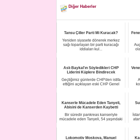
Diğer Haberler
Tansu Çiller Parti Mi Kuracak?
Fene
Yeniden siyasete dönerek merkez
sağı toparlayan bir parti kuracağı
Aug
iddiaları kul...
ol
Aslı Baykal'ın Söyledikleri CHP
Vene
Liderini Küplere Bindirecek
Geçtiğimiz günlerde CHP'den istifa
A
ettiğini açıklayan eski CHP Genel
ko
Başkanı Den...
Kanserle Mücadele Eden Tanyeli,
Su
Abisini de Kanserden Kaybetti
Bir süredir pankreas kanseriyle
İsta
mücadele eden Tanyeli, 54 yaşındaki
ata
abisinin ölü...
Lokomotiv Moskova, Manuel
Ka