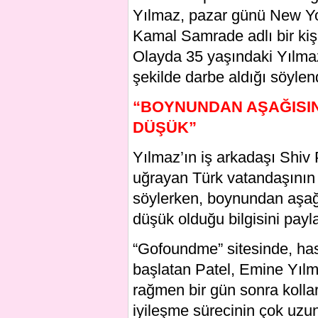
Yılmaz, pazar günü New Yo
Kamal Samrade adlı bir kişi 
Olayda 35 yaşındaki Yılmaz
şekilde darbe aldığı söylen
“BOYNUNDAN AŞAĞISIN
DÜŞÜK”
Yılmaz’ın iş arkadaşı Shiv P
uğrayan Türk vatandaşının 
söylerken, boynundan aşağıs
düşük olduğu bilgisini payla
“Gofoundme” sitesinde, has
başlatan Patel, Emine Yılma
rağmen bir gün sonra kollar
iyileşme sürecinin çok uzu