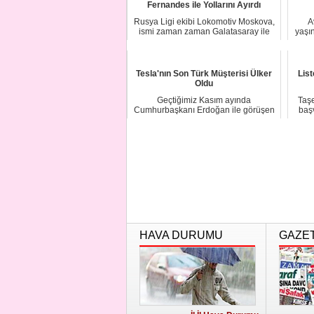
Fernandes ile Yollarını Ayırdı
Rusya Ligi ekibi Lokomotiv Moskova,
A
ismi zaman zaman Galatasaray ile
yaşı
anılan Port...
Tesla'nın Son Türk Müşterisi Ülker
Lis
Oldu
Geçtiğimiz Kasım ayında
Taşe
Cumhurbaşkanı Erdoğan ile görüşen
baş
Elon Musk'ın patronu o...
HAVA DURUMU
GAZE