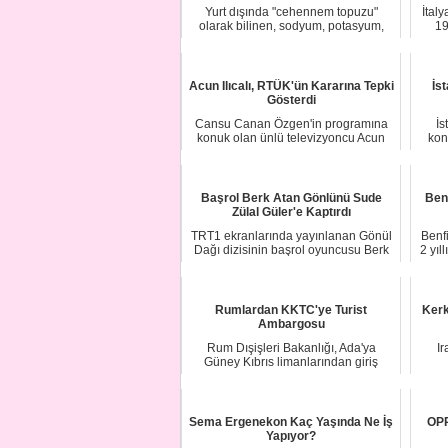
Yurt dışında "cehennem topuzu"
İtaly
olarak bilinen, sodyum, potasyum,
19
demir, selenyum...
Acun Ilıcalı, RTÜK'ün Kararına Tepki
İs
Gösterdi
Cansu Canan Özgen'in programına
İs
konuk olan ünlü televizyoncu Acun
kon
Ilıcalı, RTÜK'...
Başrol Berk Atan Gönlünü Sude
Benf
Zülal Güler'e Kaptırdı
TRT1 ekranlarında yayınlanan Gönül
Benfi
Dağı dizisinin başrol oyuncusu Berk
2 yıl
Atan ile ...
Rumlardan KKTC'ye Turist
Kerk
Ambargosu
Rum Dışişleri Bakanlığı, Ada'ya
I
Güney Kıbrıs limanlarından giriş
yapan ve KKTC'd...
Sema Ergenekon Kaç Yaşında Ne İş
OPP
Yapıyor?