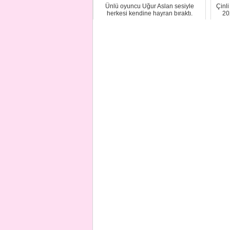
Ünlü oyuncu Uğur Aslan sesiyle
Çinli
herkesi kendine hayran bıraktı.
20
Dizilerden tanıdı...