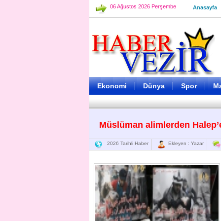
06 Ağustos 2026 Perşembe
Anasayfa
Ekonomi
Dünya
Spor
M
Müslüman alimlerden Halep’e
2026 Tarihli Haber
Ekleyen : Yazar