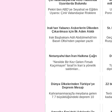
Çin Vatandaşlarına ABD Hakkında
'M
Uyarılarda Bulundu
mil
Pekin’den ABD’ye Seyahat ve Eğitim
U
Uyarısı: Çinli Vatandaşlar Risklere
Poro
Karşı Dik...
Irak'tan Yabancı Askerlerin Ülkeden
St.
Çıkarılması için İlk Adım Atıldı
Irak Başbakanı Adil Abdülmehdi'nin
Geç
Basın Ofisi'nden yapılan yazılı
Rusya
açıklamada, A...
Netanyahu'dan İran Halkına Çağrı
D
“Nesilde Bir Kez Gelen Fırsatı
Kaçırmayın” İsrail’in İran’a yönelik
Tü
saldırıları...
dipl
Dünya Ülkelerinden Türkiye'ye
22 b
Deprem Mesajı
Kahramanmaraş'ta meydana gelen
Terö
7.7 büyüklüğündeki deprem 10
kadar
ilimizde yıkıma nede...