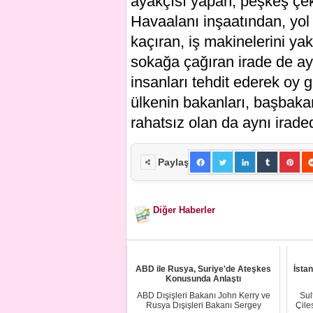
ayakçısı yapan, peşkeş çeke
Havaalanı inşaatından, yol
kaçıran, iş makinelerini ya
sokağa çağıran irade de ayn
insanları tehdit ederek oy 
ülkenin bakanları, başbak
rahatsız olan da aynı iraded
Paylaş
Diğer Haberler
ABD ile Rusya, Suriye'de Ateşkes
İsta
Konusunda Anlaştı
ABD Dışişleri Bakanı John Kerry ve
Sul
Rusya Dışişleri Bakanı Sergey
Çile