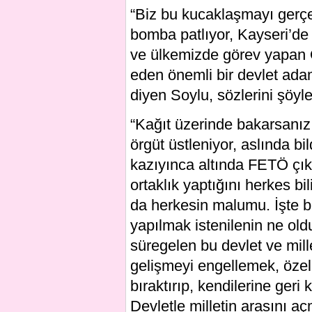
“Biz bu kucaklaşmayı gerçekl
bomba patlıyor, Kayseri’de a
ve ülkemizde görev yapan O
eden önemli bir devlet adamı
diyen Soylu, sözlerini şöyl
“Kağıt üzerinde bakarsanız, 
örgüt üstleniyor, aslında b
kazıyınca altında FETÖ çıkı
ortaklık yaptığını herkes bi
da herkesin malumu. İşte b
yapılmak istenilenin ne old
süregelen bu devlet ve mil
gelişmeyi engellemek, özell
bıraktırıp, kendilerine ger
Devletle milletin arasını aç