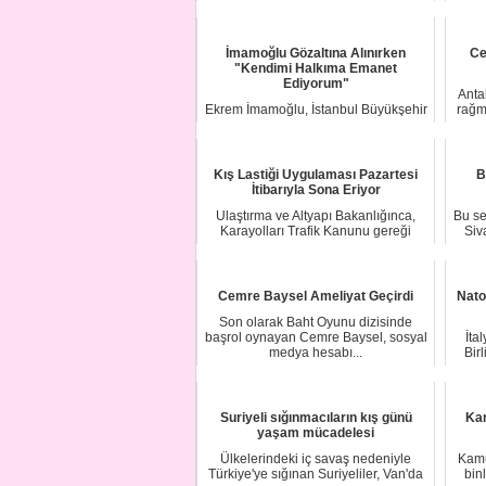
Lavrov, İsviçre...
İmamoğlu Gözaltına Alınırken
Ce
"Kendimi Halkıma Emanet
Ediyorum"
Anta
Ekrem İmamoğlu, İstanbul Büyükşehir
rağm
Belediyesi'ne yönelik soruşturmalar
kapsamın...
Kış Lastiği Uygulaması Pazartesi
B
İtibarıyla Sona Eriyor
Ulaştırma ve Altyapı Bakanlığınca,
Bu se
Karayolları Trafik Kanunu gereği
Siv
yolcu ve eşy...
Cemre Baysel Ameliyat Geçirdi
Nato
Son olarak Baht Oyunu dizisinde
başrol oynayan Cemre Baysel, sosyal
İta
medya hesabı...
Bir
Suriyeli sığınmacıların kış günü
Kam
yaşam mücadelesi
Ülkelerindeki iç savaş nedeniyle
Kamu
Türkiye'ye sığınan Suriyeliler, Van'da
bin