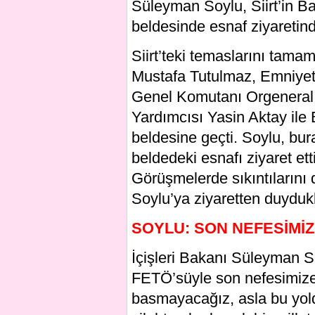
Süleyman Soylu, Siirt’in B
beldesinde esnaf ziyaretin
Siirt’teki temaslarını tama
Mustafa Tutulmaz, Emniye
Genel Komutanı Orgeneral
Yardımcısı Yasin Aktay ile
beldesine geçti. Soylu, bu
beldedeki esnafı ziyaret etti
Görüşmelerde sıkıntılarını 
Soylu’ya ziyaretten duydukl
SOYLU: SON NEFESİMİ
İçişleri Bakanı Süleyman So
FETÖ’süyle son nefesimize
basmayacağız, asla bu yo