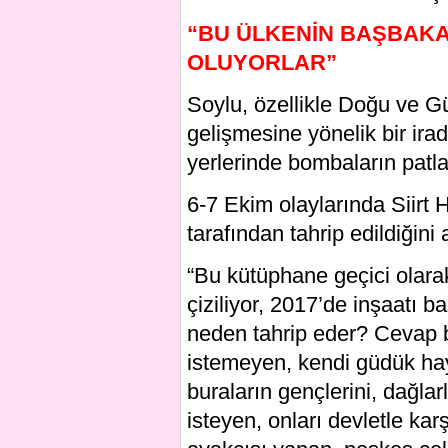
“BU ÜLKENİN BAŞBAKAN
OLUYORLAR”
Soylu, özellikle Doğu ve G
gelişmesine yönelik bir ira
yerlerinde bombaların patlat
6-7 Ekim olaylarında Siirt 
tarafından tahrip edildiğin
“Bu kütüphane geçici olarak
çiziliyor, 2017’de inşaatı b
neden tahrip eder? Cevap ba
istemeyen, kendi güdük haya
buraların gençlerini, dağ
isteyen, onları devletle karş