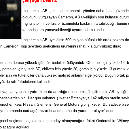
çalıştığını belirtti.
İngiltere’nin AB içerisinde ekonomik yönden daha fazla güvende
olduğunu vurgulayan Cameron, AB üyeliğinin son bulması duru
İngiliz sterlini ve faizler üzerindeki baskının artabileceği, bunun
vatandaşlara yansıyabileceği uyarısında bulundu.
İngiltere’nin AB üyeliğinin 500 milyon nüfuslu bir ortak pazara d
n Cameron, İngiltere’deki üreticilerin ürünlerini rahatlıkla gümrüksüz ihraç
e son derece yüksek gümrük bedelleri ödüyorduk. Otomobil için yüzde 14, bi
2, porselen için yüzde 37, eldiven için yüzde 20, çorap için yüzde 13 gümrük v
ler için ve tüketiciler daha yüksek maliyet anlamına geliyordu. Bugün ortak 
üzde sıfır” ifadelerini kullandı.
yapılan yabancı yatırımları da artırdığını belirterek, “İngiltere’nin AB üyeliği
 nedenlerden biri. Her gün yabancı şirketler Britanya’ya 142 milyon sterlin sev
orsche, Ikea, Nissan, Siemens, General Motors gibi şirketler. Bu sadece bize
aynı zamanda cari açığımızın finansmanına da yardımcı oluyor” dedi.
genel seçimde başbakanlık için aday olmayacağını, fakat Oxdordshire-Witney
 olacağını açıkladı.