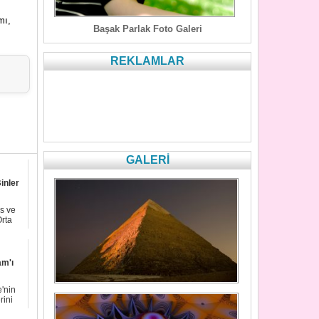
mı,
Başak Parlak Foto Galeri
REKLAMLAR
GALERİ
inler
s ve
Orta
am'ı
e'nin
rini