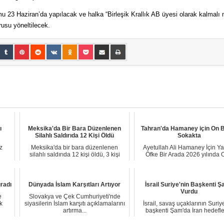
mu 23 Haziran’da yapılacak ve halka “Birleşik Krallık AB üyesi olarak kalmalı 
usu yöneltilecek.
ı
Meksika'da Bir Bara Düzenlenen
Tahran'da Hamaney için On B
Silahlı Saldırıda 12 Kişi Öldü
Sokakta
z
Meksika'da bir bara düzenlenen
Ayetullah Ali Hamaney İçin Ya
silahlı saldırıda 12 kişi öldü, 3 kişi
Öfke Bir Arada 2026 yılında 
yaralandı....
Doğu’daki ça...
ğradı
Dünyada İslam Karşıtları Artıyor
İsrail Suriye'nin Başkenti Ş
Vurdu
e
Slovakya ve Çek Cumhuriyeti'nde
k
siyasilerin İslam karşıtı açıklamalarını
İsrail, savaş uçaklarının Suriy
artırma...
başkenti Şam'da İran hedefle
bombaladığ...