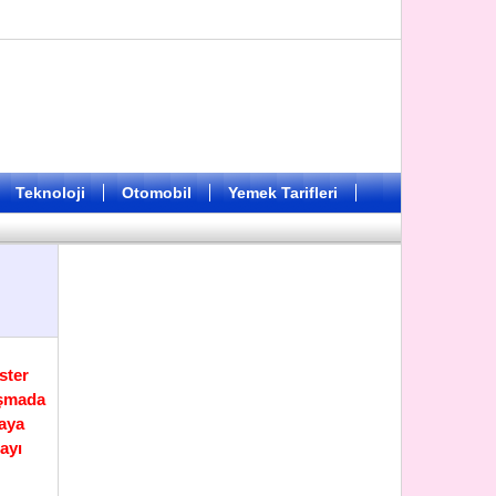
Teknoloji
Otomobil
Yemek Tarifleri
ster
uşmada
aya
ayı