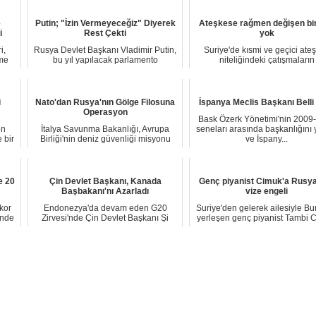
e
Putin; "İzin Vermeyeceğiz" Diyerek
Ateşkese rağmen değişen bi
i
Rest Çekti
yok
i,
Rusya Devlet Başkanı Vladimir Putin,
Suriye'de kısmi ve geçici ate
rme
bu yıl yapılacak parlamento
niteliğindeki çatışmaların
seçiminde ülken...
sonlandırılması anl...
i
Nato'dan Rusya'nın Gölge Filosuna
İspanya Meclis Başkanı Belli
Operasyon
Bask Özerk Yönetimi'nin 2009
en
İtalya Savunma Bakanlığı, Avrupa
seneları arasında başkanlığını
 bir
Birliği'nin deniz güvenliği misyonu
ve İspany...
kapsamında ...
e 20
Çin Devlet Başkanı, Kanada
Genç piyanist Cimuk'a Rusy
Başbakanı'nı Azarladı
vize engeli
kor
Endonezya'da devam eden G20
Suriye'den gelerek ailesiyle Bu
inde
Zirvesi'nde Çin Devlet Başkanı Şi
yerleşen genç piyanist Tambi 
Cinping ile Kanada...
Rusya'...