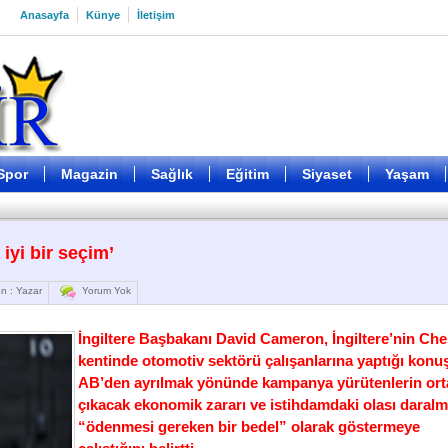
Anasayfa
Künye
İletişim
Spor
Magazin
Sağlık
Eğitim
Siyaset
Yaşam
iyi bir seçim’
n : Yazar
Yorum Yok
İngiltere Başbakanı David Cameron, İngiltere’nin Che
kentinde otomotiv sektörü çalışanlarına yaptığı kon
AB’den ayrılmak yönünde kampanya yürütenlerin ort
çıkacak ekonomik zararı ve istihdamdaki olası daralm
“ödenmesi gereken bir bedel” olarak göstermeye