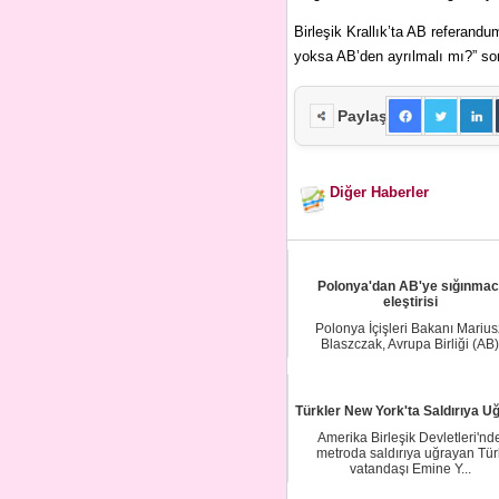
Birleşik Krallık’ta AB referandu
yoksa AB’den ayrılmalı mı?” sor
Paylaş
Diğer Haberler
Polonya'dan AB'ye sığınmac
eleştirisi
Polonya İçişleri Bakanı Marius
Blaszczak, Avrupa Birliği (AB)
Komisyonunun, sığ...
Türkler New York'ta Saldırıya U
Amerika Birleşik Devletleri'nd
metroda saldırıya uğrayan Tür
vatandaşı Emine Y...