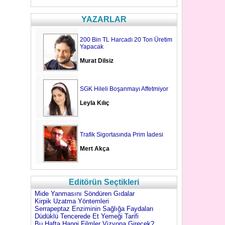
YAZARLAR
200 Bin TL Harcadı 20 Ton Üretim
Yapacak
Murat Dilsiz
SGK Hileli Boşanmayı Affetmiyor
Leyla Kılıç
Trafik Sigortasında Prim İadesi
Mert Akça
Editörün Seçtikleri
Mide Yanmasını Söndüren Gıdalar
Kirpik Uzatma Yöntemleri
Serrapeptaz Enziminin Sağlığa Faydaları
Düdüklü Tencerede Et Yemeği Tarifi
Bu Hafta Hangi Filmler Vizyona Girecek?