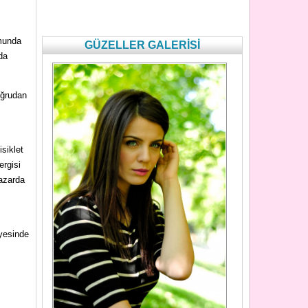
munda
GÜZELLER GALERİSİ
 da
oğrudan
siklet
ergisi
pazarda
iyesinde