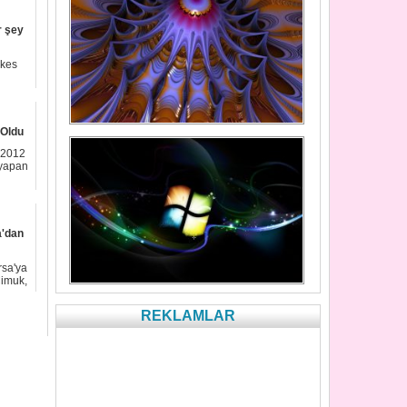
r şey
şkes
 Oldu
-2012
 yapan
a'dan
rsa'ya
Cimuk,
REKLAMLAR