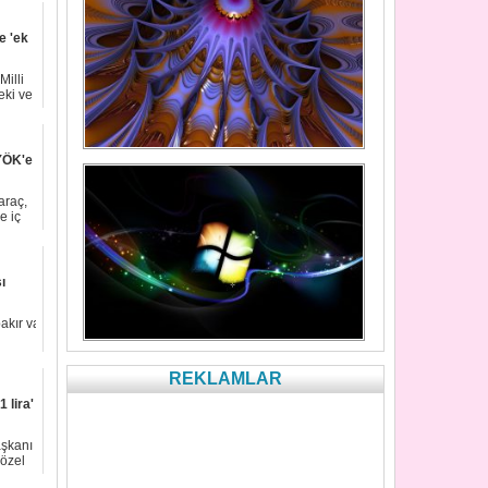
e 'ek
illi
eki ve
YÖK'e
araç,
e iç
ı
n
kır valiliklerine
REKLAMLAR
 lira'
aşkanı
 özel