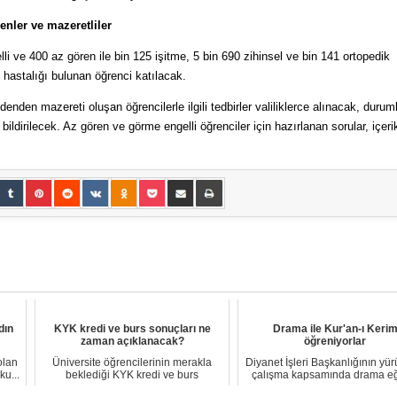
enler ve mazeretliler
i ve 400 az gören ile bin 125 işitme, 5 bin 690 zihinsel ve bin 141 ortopedik
 hastalığı bulunan öğrenci katılacak.
enden mazereti oluşan öğrencilerle ilgili tedbirler valiliklerce alınacak, durum
 bildirilecek. Az gören ve görme engelli öğrenciler için hazırlanan sorular, içeri
dın
KYK kredi ve burs sonuçları ne
Drama ile Kur'an-ı Keri
zaman açıklanacak?
öğreniyorlar
olan
Üniversite öğrencilerinin merakla
Diyanet İşleri Başkanlığının yür
ku...
beklediği KYK kredi ve burs
çalışma kapsamında drama eğ
başvuruları başlad...
alan din...