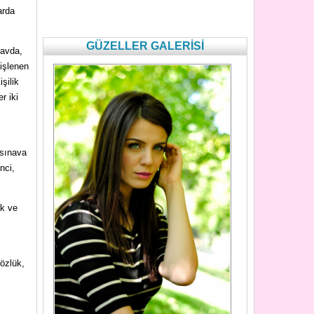
arda
GÜZELLER GALERİSİ
navda,
 işlenen
şilik
r iki
 sınava
nci,
ak ve
sözlük,