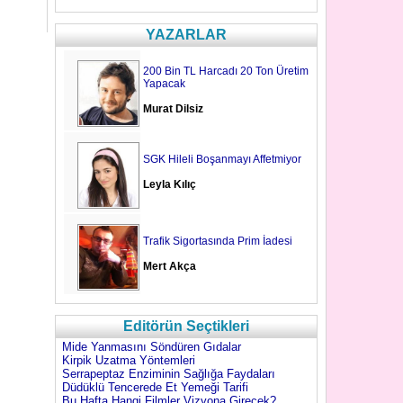
YAZARLAR
200 Bin TL Harcadı 20 Ton Üretim
Yapacak
Murat Dilsiz
SGK Hileli Boşanmayı Affetmiyor
Leyla Kılıç
Trafik Sigortasında Prim İadesi
Mert Akça
Editörün Seçtikleri
Mide Yanmasını Söndüren Gıdalar
Kirpik Uzatma Yöntemleri
Serrapeptaz Enziminin Sağlığa Faydaları
Düdüklü Tencerede Et Yemeği Tarifi
Bu Hafta Hangi Filmler Vizyona Girecek?