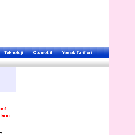
Teknoloji
Otomobil
Yemek Tarifleri
nıf
ların
rt