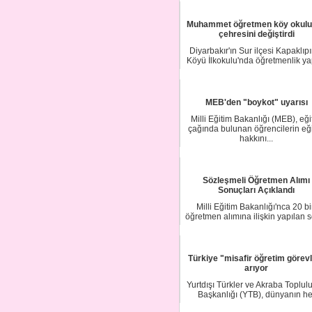
Muhammet öğretmen köy okul
çehresini değiştirdi
Diyarbakır'ın Sur ilçesi Kapaklıp
Köyü İlkokulu'nda öğretmenlik y
Muhamm...
MEB'den "boykot" uyarısı
Milli Eğitim Bakanlığı (MEB), eği
çağında bulunan öğrencilerin eğ
hakkını...
Sözleşmeli Öğretmen Alımı
Sonuçları Açıklandı
Milli Eğitim Bakanlığı'nca 20 b
öğretmen alımına ilişkin yapılan 
sınav s...
Türkiye "misafir öğretim görevl
arıyor
Yurtdışı Türkler ve Akraba Toplulu
Başkanlığı (YTB), dünyanın he
yerinden d...