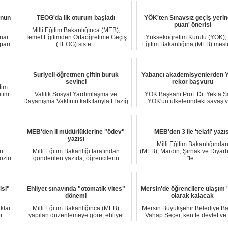
unun
TEOG'da ilk oturum başladı
YÖK'ten Sınavsız geçiş yerin
puan' önerisi
Milli Eğitim Bakanlığınca (MEB),
ınar
Temel Eğitimden Ortaöğretime Geçiş
Yükseköğretim Kurulu (YÖK), M
apan
(TEOG) siste...
Eğitim Bakanlığına (MEB) mesl
teknik ort...
Suriyeli öğretmen çiftin buruk
Yabancı akademisyenlerden 
sevinci
rekor başvuru
tim
itim
Valilik Sosyal Yardımlaşma ve
YÖK Başkanı Prof. Dr. Yekta S
Dayanışma Vakfının katkılarıyla Elazığ
YÖK'ün ülkelerindeki savaş v
Eğitim Uygu...
karışıklıkla...
MEB'den il müdürlüklerine "ödev"
MEB'den 3 ile 'telafi' yazıs
yazısı
Milli Eğitim Bakanlığında
in
Milli Eğitim Bakanlığı tarafından
(MEB), Mardin, Şırnak ve Diyarba
sözlü
gönderilen yazıda, öğrencilerin
"te...
tatillerini ve...
isi"
Ehliyet sınavında "otomatik vites"
Mersin'de öğrencilere ulaşım '1
dönemi
olarak kalacak
klar
Milli Eğitim Bakanlığınca (MEB)
Mersin Büyükşehir Belediye B
r
yapılan düzenlemeye göre, ehliyet
Vahap Seçer, kentte devlet ve
sınavı artık o...
üniversite...