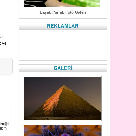
Başak Parlak Foto Galeri
REKLAMLAR
lar
k ve
GALERİ
m
üttüğü
itimi