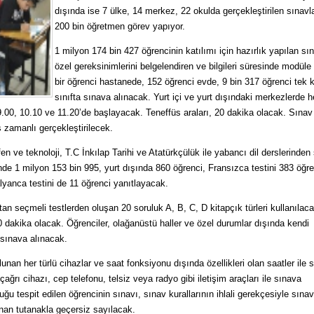
dışında ise 7 ülke, 14 merkez, 22 okulda gerçekleştirilen sınavl
200 bin öğretmen görev yapıyor.
1 milyon 174 bin 427 öğrencinin katılımı için hazırlık yapılan sı
özel gereksinimlerini belgelendiren ve bilgileri süresinde modüle
bir öğrenci hastanede, 152 öğrenci evde, 9 bin 317 öğrenci tek ki
sınıfta sınava alınacak. Yurt içi ve yurt dışındaki merkezlerde he
.00, 10.10 ve 11.20’de başlayacak. Teneffüs araları, 20 dakika olacak. Sınav
zamanlı gerçekleştirilecek.
n ve teknoloji, T.C İnkılap Tarihi ve Atatürkçülük ile yabancı dil derslerinden
içinde 1 milyon 153 bin 995, yurt dışında 860 öğrenci, Fransızca testini 383 öğre
lyanca testini de 11 öğrenci yanıtlayacak.
tan seçmeli testlerden oluşan 20 soruluk A, B, C, D kitapçık türleri kullanılac
40 dakika olacak. Öğrenciler, olağanüstü haller ve özel durumlar dışında kendi
a sınava alınacak.
ulunan her türlü cihazlar ve saat fonksiyonu dışında özellikleri olan saatler ile 
ağrı cihazı, cep telefonu, telsiz veya radyo gibi iletişim araçları ile sınava
u tespit edilen öğrencinin sınavı, sınav kurallarının ihlali gerekçesiyle sınav
anan tutanakla geçersiz sayılacak.