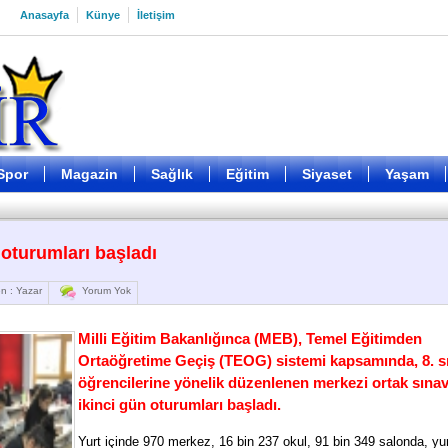
Anasayfa
Künye
İletişim
Spor
Magazin
Sağlık
Eğitim
Siyaset
Yaşam
oturumları başladı
n : Yazar
Yorum Yok
Milli Eğitim Bakanlığınca (MEB), Temel Eğitimden
Ortaöğretime Geçiş (TEOG) sistemi kapsamında, 8. sı
öğrencilerine yönelik düzenlenen merkezi ortak sınav
ikinci gün oturumları başladı.
Yurt içinde 970 merkez, 16 bin 237 okul, 91 bin 349 salonda, yu