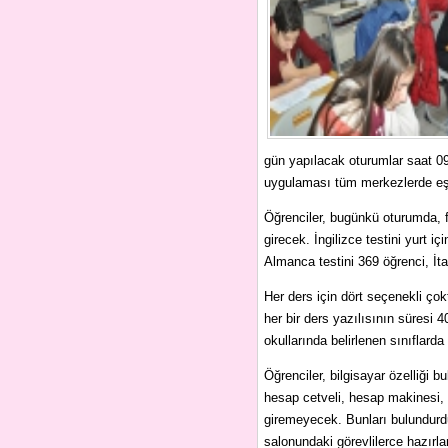
gün yapılacak oturumlar saat 09
uygulaması tüm merkezlerde eş 
Öğrenciler, bugünkü oturumda, fe
girecek. İngilizce testini yurt 
Almanca testini 369 öğrenci, İta
Her ders için dört seçenekli çok
her bir ders yazılısının süresi 
okullarında belirlenen sınıflard
Öğrenciler, bilgisayar özelliği b
hesap cetveli, hesap makinesi, ç
giremeyecek. Bunları bulundurduğ
salonundaki görevlilerce hazırl