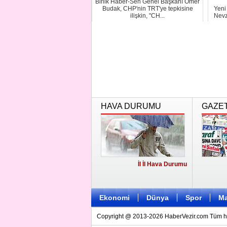
Birlik Haber-Sen Genel Başkanı Ömer
Budak, CHP'nin TRT'ye tepkisine
Yeni
ilişkin, "CH...
Nevz
HAVA DURUMU
GAZE
İl İl Hava Durumu
Ekonomi
Dünya
Spor
Ma
Copyright @ 2013-2026 HaberVezir.com Tüm hakl