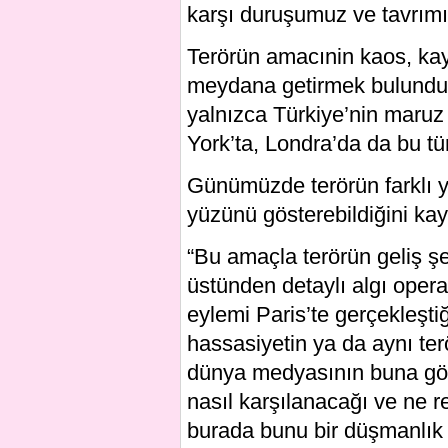
karşı duruşumuz ve tavrımız
Terörün amacınin kaos, kayg
meydana getirmek bulunduğu
yalnızca Türkiye’nin maruz 
York’ta, Londra’da da bu tür
Günümüzde terörün farklı ye
yüzünü gösterebildiğini kay
“Bu amaçla terörün geliş şe
üstünden detaylı algı operas
eylemi Paris’te gerçekleşti
hassasiyetin ya da aynı ter
dünya medyasının buna gös
nasıl karşılanacağı ve ne 
burada bunu bir düşmanlık 