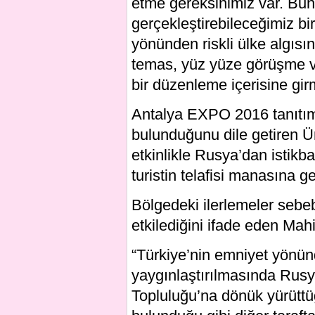
etme gereksinimiz var. Bun
gerçekleştirebileceğimiz bi
yönünden riskli ülke algısı
temas, yüz yüze görüşme ve
bir düzenleme içerisine gi
Antalya EXPO 2016 tanıtım
bulunduğunu dile getiren Ün
etkinlikle Rusya’dan istik
turistin telafisi manasına gel
Bölgedeki ilerlemeler sebebi
etkilediğini ifade eden Mah
“Türkiye’nin emniyet yönünd
yaygınlaştırılmasında Rusy
Topluluğu’na dönük yürüttüğ