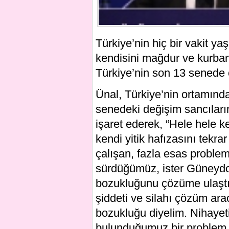
Türkiye’nin hiç bir vakit ya
kendisini mağdur ve kurban
Türkiye’nin son 13 senede çoğ
Ünal, Türkiye’nin ortamın
senedeki değişim sancılar
işaret ederek, “Hele hele k
kendi yitik hafızasını tekr
çalışan, fazla esas probl
sürdüğümüz, ister Güneydoğ
bozukluğunu çözüme ulaştır
şiddeti ve silahı çözüm ar
bozukluğu diyelim. Nihaye
bulunduğumuz bir problem 