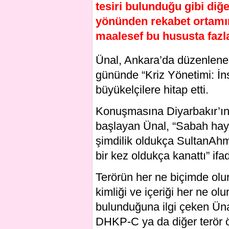
tesiri bulunduğu gibi diğ
yönünden rekabet ortamı
maalesef bu hususta fazla 
Ünal, Ankara’da düzenlenen
gününde “Kriz Yönetimi: İn
büyükelçilere hitap etti.
Konuşmasına Diyarbakır’ın 
başlayan Ünal, “Sabah hay
şimdilik oldukça SultanAhm
bir kez oldukça kanattı” ifad
Terörün her ne biçimde olur
kimliği ve içeriği her ne o
bulunduğuna ilgi çeken Ünal
DHKP-C ya da diğer terör ör