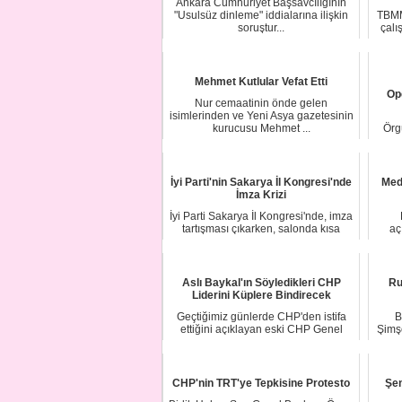
Ankara Cumhuriyet Başsavcılığının
"Usulsüz dinleme" iddialarına ilişkin
TBMM
soruştur...
çalı
Mehmet Kutlular Vefat Etti
Op
Nur cemaatinin önde gelen
isimlerinden ve Yeni Asya gazetesinin
kurucusu Mehmet ...
Örg
İyi Parti'nin Sakarya İl Kongresi'nde
Med
İmza Krizi
İyi Parti Sakarya İl Kongresi'nde, imza
tartışması çıkarken, salonda kısa
aç
süreli...
Aslı Baykal'ın Söyledikleri CHP
Ru
Liderini Küplere Bindirecek
Geçtiğimiz günlerde CHP'den istifa
B
ettiğini açıklayan eski CHP Genel
Şimşe
Başkanı Den...
CHP'nin TRT'ye Tepkisine Protesto
Şen