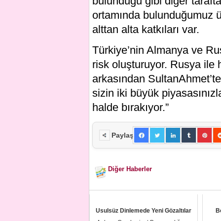
bulunduğu gibi diğer taraf
ortamında bulunduğumuz ülk
alttan alta katkıları var.
Türkiye’nin Almanya ve Rus
risk oluşturuyor. Rusya il
arkasından SultanAhmet’te 
sizin iki büyük piyasasınız
halde bırakıyor.”
Paylaş
Diğer Haberler
Usulsüz Dinlemede Yeni Gözaltılar
B