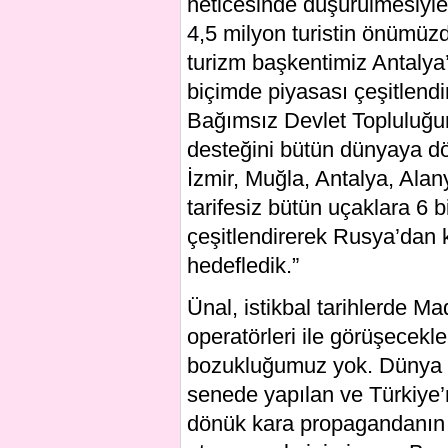
neticesinde düşürülmesiyl
4,5 milyon turistin önümü
turizm başkentimiz Antalya’d
biçimde piyasası çeşitlen
Bağımsız Devlet Topluluğun
desteğini bütün dünyaya d
İzmir, Muğla, Antalya, Alany
tarifesiz bütün uçaklara 6 
çeşitlendirerek Rusya’dan
hedefledik.”
Ünal, istikbal tarihlerde Ma
operatörleri ile görüşecekler
bozukluğumuz yok. Dünya bi
senede yapılan ve Türkiye’
dönük kara propagandanın me