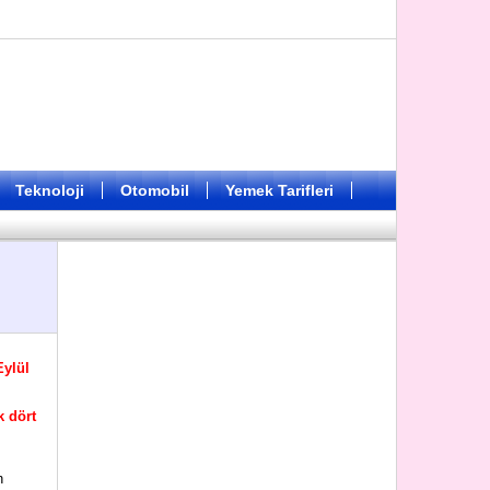
Teknoloji
Otomobil
Yemek Tarifleri
Eylül
k dört
n