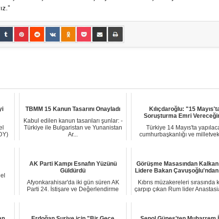
ız.”
yi
TBMM 15 Kanun Tasarını Onayladı
Kılıçdaroğlu: "15 Mayıs't
Soruşturma Emri Vereceğ
Kabul edilen kanun tasarıları şunlar: -
el
Türkiye ile Bulgaristan ve Yunanistan
Türkiye 14 Mayıs'ta yapılac
DY)
Ar...
cumhurbaşkanlığı ve milletveki
seçimlerine ki...
AK Parti Kampı Esnafın Yüzünü
Görüşme Masasından Kalka
Güldürdü
Lidere Bakan Çavuşoğlu'ndan
el
Afyonkarahisar'da iki gün süren AK
Kıbrıs müzakereleri sırasında k
Parti 24. İstişare ve Değerlendirme
çarpıp çıkan Rum lider Anastasi
Toplantıs...
tutu...
an
Erdoğan Suriye için "Bir Gece
Şenol Güneş'ten Muharrem 