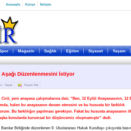
Anasayfa
Künye
İletişim
Spor
Magazin
Sağlık
Eğitim
Siyaset
Yaşam
 Aşağı Düzenlenmesini İstiyor
n : Yazar
Yorum Yok
 Cirit, yeni anayasa çalışmalarına dair, “Ben, 12 Eylül Anayasasının, 12 
tamda, halen bu anayasanın devam etmesini ve bu hususta bir farklılık
um. Bu farklılığın yapılması gerekiyor. Fakat bu hususta anayasanın il
başka konularda kurumsal bir düşüncemiz oluşmamıştır” dedi.
 Barolar Birliğinde düzenlenen 9. Uluslararası Hukuk Kurultayı çıkışında bası