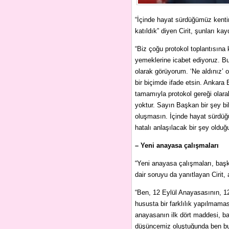
“İçinde hayat sürdüğümüz kentin
katıldık” diyen Cirit, şunları kayd
“Biz çoğu protokol toplantısına k
yemeklerine icabet ediyoruz. Bu
olarak görüyorum. ‘Ne aldınız’ 
bir biçimde ifade etsin. Ankara
tamamıyla protokol gereği olar
yoktur. Sayın Başkan bir şey bi
oluşmasın. İçinde hayat sürdüğ
hatalı anlaşılacak bir şey old
– Yeni anayasa çalışmaları
“Yeni anayasa çalışmaları, başka
dair soruyu da yanıtlayan Cirit, 
“Ben, 12 Eylül Anayasasının, 12
hususta bir farklılık yapılmama
anayasanın ilk dört maddesi, b
düşüncemiz oluştuğunda ben bun