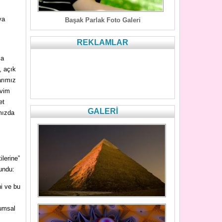
ya
Başak Parlak Foto Galeri
REKLAMLAR
ma
, açık
arımız
evim
et
GALERİ
mızda
lerine”
lundu:
i ve bu
rumsal