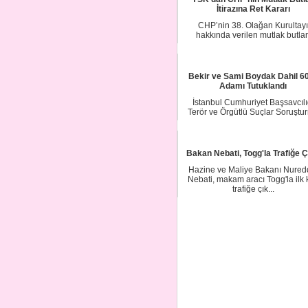
İtirazına Ret Kararı
CHP’nin 38. Olağan Kurultayı
hakkında verilen mutlak butla
kararının ardından b...
Bekir ve Sami Boydak Dahil 60
Adamı Tutuklandı
İstanbul Cumhuriyet Başsavcılı
Terör ve Örgütlü Suçlar Soruştu
Bürosu taraf...
Bakan Nebati, Togg'la Trafiğe Ç
Hazine ve Maliye Bakanı Nured
Nebati, makam aracı Togg'la ilk 
trafiğe çık...