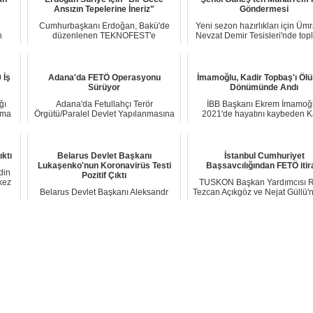
Ansızın Tepelerine İneriz"
Göndermesi
Cumhurbaşkanı Erdoğan, Bakü'de
Yeni sezon hazırlıkları için Üm
n
düzenlenen TEKNOFEST'e
Nevzat Demir Tesisleri'nde top
katılmasının ardından Azer...
Beşikt...
 İş
Adana'da FETÖ Operasyonu
İmamoğlu, Kadir Topbaş'ı Ölü
Sürüyor
Dönümünde Andı
ğı
Adana'da Fetullahçı Terör
İBB Başkanı Ekrem İmamoğl
rma
Örgütü/Paralel Devlet Yapılanmasına
2021'de hayatını kaybeden K
(FETÖ/PDY) yönelik...
Topbaş'ı sosyal medy...
ıktı
Belarus Devlet Başkanı
İstanbul Cumhuriyet
Lukaşenko'nun Koronavirüs Testi
Başsavcılığından FETÖ itir
din
Pozitif Çıktı
kez
TUSKON Başkan Yardımcısı 
Belarus Devlet Başkanı Aleksandr
Tezcan Açıkgöz ve Nejat Güllü'
Lukaşenko, koronavirüse
aralarında bu...
yakalandığını açıkladı....