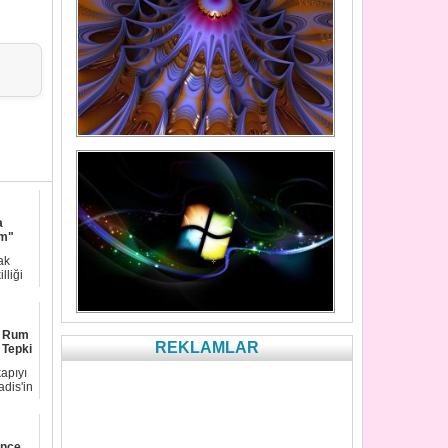
a
im"
ak
lliği
n Rum
REKLAMLAR
 Tepki
apıyı
adis'in
İnce