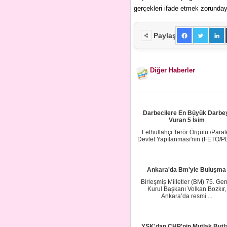
gerçekleri ifade etmek zorunday
Paylaş
Diğer Haberler
Darbecilere En Büyük Darbe
Vuran 5 İsim
Fethullahçı Terör Örgütü /Paral
Devlet Yapılanması'nın (FETÖ/P
15 Temmuz'da...
Ankara'da Bm'yle Buluşma
Birleşmiş Milletler (BM) 75. Gen
Kurul Başkanı Volkan Bozkır,
Ankara’da resmi ...
YSK'dan CHP'nin Mutlak Butl