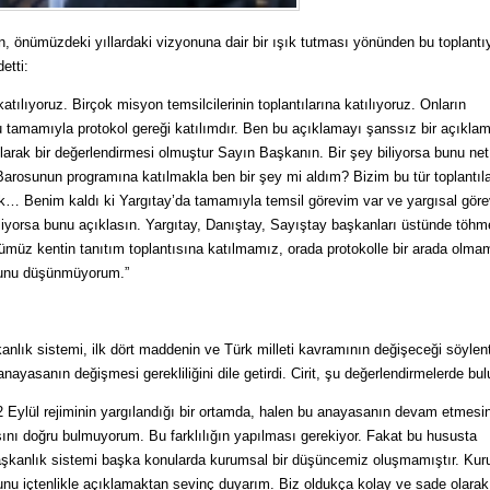
, önümüzdeki yıllardaki vizyonuna dair bir ışık tutması yönünden bu toplantı
etti:
atılıyoruz. Birçok misyon temsilcilerinin toplantılarına katılıyoruz. Onların
 tamamıyla protokol gereği katılımdır. Ben bu açıklamayı şanssız bir açıkla
olarak bir değerlendirmesi olmuştur Sayın Başkanın. Bir şey biliyorsa bunu net
 Barosunun programına katılmakla ben bir şey mi aldım? Bizim bu tür toplantıl
ak… Benim kaldı ki Yargıtay’da tamamıyla temsil görevim var ve yargısal gör
liyorsa bunu açıklasın. Yargıtay, Danıştay, Sayıştay başkanları üstünde töhm
ümüz kentin tanıtım toplantısına katılmamız, orada protokolle bir arada olma
uğunu düşünmüyorum.”
nlık sistemi, ilk dört maddenin ve Türk milleti kavramının değişeceği söylenti
anayasanın değişmesi gerekliliğini dile getirdi. Cirit, şu değerlendirmelerde bu
 Eylül rejiminin yargılandığı bir ortamda, halen bu anayasanın devam etmesin
sını doğru bulmuyorum. Bu farklılığın yapılması gerekiyor. Fakat bu hususta
aşkanlık sistemi başka konularda kurumsal bir düşüncemiz oluşmamıştır. Ku
u içtenlikle açıklamaktan sevinç duyarım. Biz oldukça kolay ve sade olarak