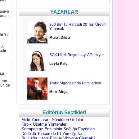
raniye
YAZARLAR
lanan
200 Bin TL Harcadı 20 Ton Üretim
Yapacak
m Yıl
Murat Dilsiz
u,
adir
SGK Hileli Boşanmayı Affetmiyor
Leyla Kılıç
azı
Rana
Trafik Sigortasında Prim İadesi
nün de
Mert Akça
Editörün Seçtikleri
Mide Yanmasını Söndüren Gıdalar
Kirpik Uzatma Yöntemleri
Serrapeptaz Enziminin Sağlığa Faydaları
Düdüklü Tencerede Et Yemeği Tarifi
Bu Hafta Hangi Filmler Vizyona Girecek?