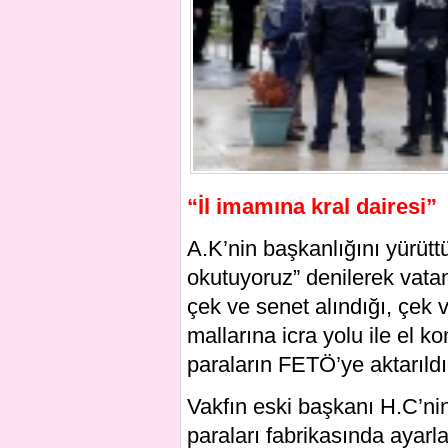
“İl imamına kral dairesi”
A.K’nin başkanlığını yürüttü
okutuyoruz” denilerek vata
çek ve senet alındığı, çek
mallarına icra yolu ile el k
paraların FETÖ’ye aktarıldığ
Vakfın eski başkanı H.C’nin
paraları fabrikasında ayarla