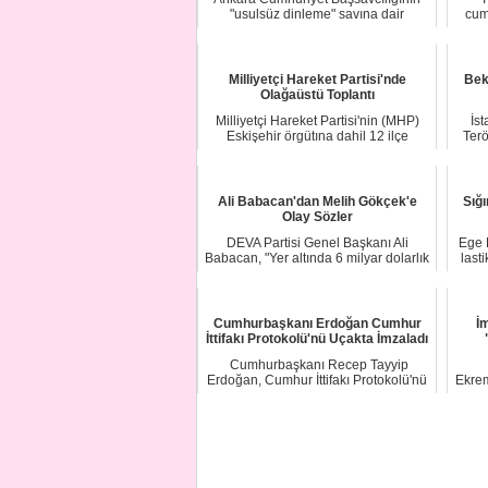
"usulsüz dinleme" savına dair
cum
tahkîkatsı kapsa...
Milliyetçi Hareket Partisi'nde
Bek
Olağaüstü Toplantı
Milliyetçi Hareket Partisi'nin (MHP)
İs
Eskişehir örgütına dahil 12 ilçe
Terö
başkanı or...
Ali Babacan'dan Melih Gökçek'e
Sığı
Olay Sözler
DEVA Partisi Genel Başkanı Ali
Ege 
Babacan, "Yer altında 6 milyar dolarlık
last
jelibon r...
Cumhurbaşkanı Erdoğan Cumhur
İ
İttifakı Protokolü'nü Uçakta İmzaladı
Cumhurbaşkanı Recep Tayyip
Erdoğan, Cumhur İttifakı Protokolü'nü
Ekrem
imzaladı...
Bele