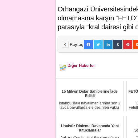
Orhangazi Üniversitesindeki 
olmamasına karşın “FETÖ’nü
parasıyla “kral dairesi gibi 
Paylaş
Diğer Haberler
15 Milyon Dolar Sahiplerine İade
FETÖ
Edildi
İstanbul'daki havalimanlarında son 2
ayda bavullarda ele geçirilen yüklü
Fetul
miktard...
Usulsüz Dinleme Davasında Yeni
Tutuklamalar
S
Ankara Cumhuriyet Başsavcılığının
T