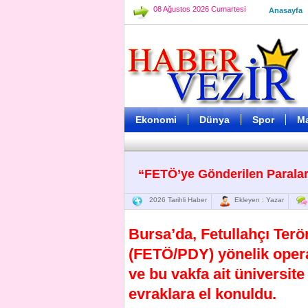
08 Ağustos 2026 Cumartesi
Anasayfa
Ekonomi
Dünya
Spor
M
“FETÖ’ye Gönderilen Parala
2026 Tarihli Haber
Ekleyen : Yazar
Bursa’da, Fetullahçı Ter
(FETÖ/PDY) yönelik opera
ve bu vakfa ait üniversite
evraklara el konuldu.