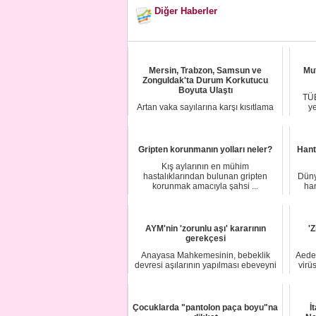
Diğer Haberler
Mersin, Trabzon, Samsun ve
Mut
Zonguldak'ta Durum Korkutucu
Boyuta Ulaştı
TÜB
Artan vaka sayılarına karşı kısıtlama
ye
tedbirleri alınırken, dört ilimizde
korona...
Gripten korunmanın yolları neler?
Hant
Kış aylarının en mühim
hastalıklarından bulunan gripten
Düny
korunmak amacıyla şahsi ...
han
AYM'nin 'zorunlu aşı' kararının
'Z
gerekçesi
Anayasa Mahkemesinin, bebeklik
Aedes
devresi aşılarının yapılması ebeveyni
virü
yönünden is...
Çocuklarda "pantolon paça boyu"na
İ