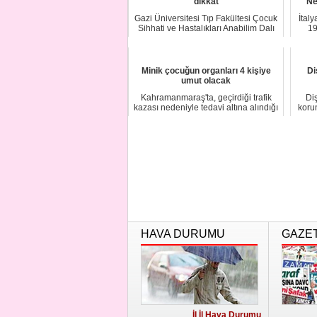
dikkat
Ne
Gazi Üniversitesi Tıp Fakültesi Çocuk
İtaly
Sihhati ve Hastalıkları Anabilim Dalı
19
Başk...
Minik çocuğun organları 4 kişiye
Di
umut olacak
Kahramanmaraş'ta, geçirdiği trafik
Diş
kazası nedeniyle tedavi altına alındığı
koru
hasta...
HAVA DURUMU
GAZE
İl İl Hava Durumu