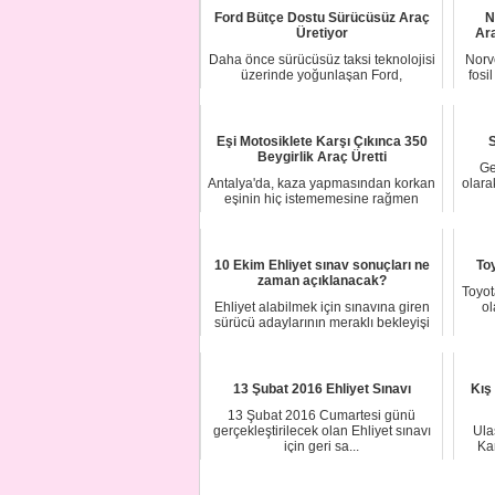
Ford Bütçe Dostu Sürücüsüz Araç
N
Üretiyor
Ara
Daha önce sürücüsüz taksi teknolojisi
Norv
üzerinde yoğunlaşan Ford,
fosi
çalışmalarını sü...
Eşi Motosiklete Karşı Çıkınca 350
S
Beygirlik Araç Üretti
Ge
Antalya'da, kaza yapmasından korkan
olara
eşinin hiç istememesine rağmen
motosiklet t...
10 Ekim Ehliyet sınav sonuçları ne
To
zaman açıklanacak?
Toyot
Ehliyet alabilmek için sınavına giren
ol
sürücü adaylarının meraklı bekleyişi
başla...
13 Şubat 2016 Ehliyet Sınavı
Kış
13 Şubat 2016 Cumartesi günü
gerçekleştirilecek olan Ehliyet sınavı
Ula
için geri sa...
Ka