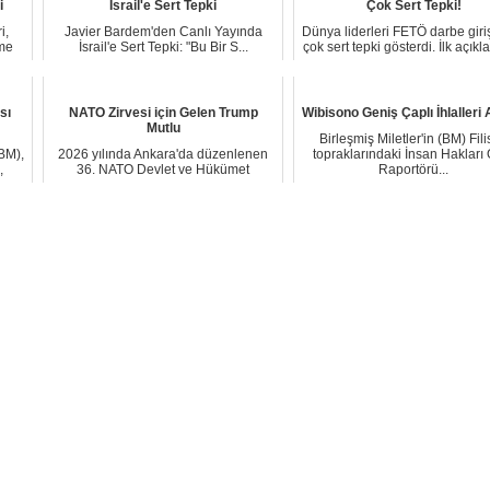
i
İsrail'e Sert Tepki
Çok Sert Tepki!
i,
Javier Bardem'den Canlı Yayında
Dünya liderleri FETÖ darbe giri
rme
İsrail'e Sert Tepki: "Bu Bir S...
çok sert tepki gösterdi. İlk açık
A...
sı
NATO Zirvesi için Gelen Trump
Wibisono Geniş Çaplı İhlalleri A
Mutlu
Birleşmiş Miletler'in (BM) Fili
(BM),
2026 yılında Ankara'da düzenlenen
topraklarındaki İnsan Hakları
,
36. NATO Devlet ve Hükümet
Raportörü...
Başkanları Zirvesi ...