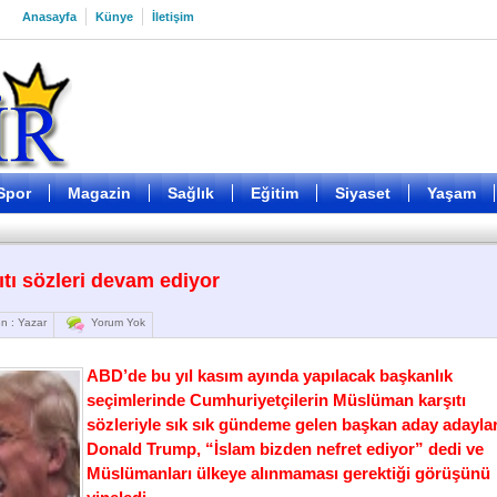
Anasayfa
Künye
İletişim
Spor
Magazin
Sağlık
Eğitim
Siyaset
Yaşam
ıtı sözleri devam ediyor
n : Yazar
Yorum Yok
ABD’de bu yıl kasım ayında yapılacak başkanlık
seçimlerinde Cumhuriyetçilerin Müslüman karşıtı
sözleriyle sık sık gündeme gelen başkan aday adayla
Donald Trump, “İslam bizden nefret ediyor” dedi ve
Müslümanları ülkeye alınmaması gerektiği görüşünü