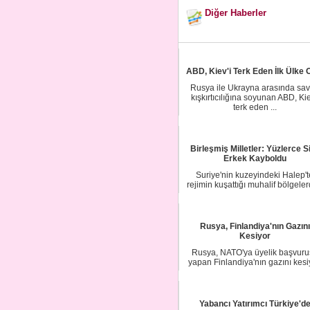
Diğer Haberler
ABD, Kiev'i Terk Eden İlk Ülke 
Rusya ile Ukrayna arasında sa
kışkırtıcılığına soyunan ABD, Kie
terk eden ...
Birleşmiş Milletler: Yüzlerce Si
Erkek Kayboldu
Suriye'nin kuzeyindeki Halep't
rejimin kuşattığı muhalif bölgele
rejimin ko...
Rusya, Finlandiya'nın Gazını
Kesiyor
Rusya, NATO'ya üyelik başvuru
yapan Finlandiya'nın gazını kesi
Rusya, Finl...
Yabancı Yatırımcı Türkiye'd