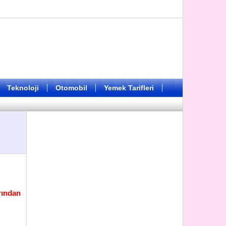
Teknoloji
Otomobil
Yemek Tarifleri
rından