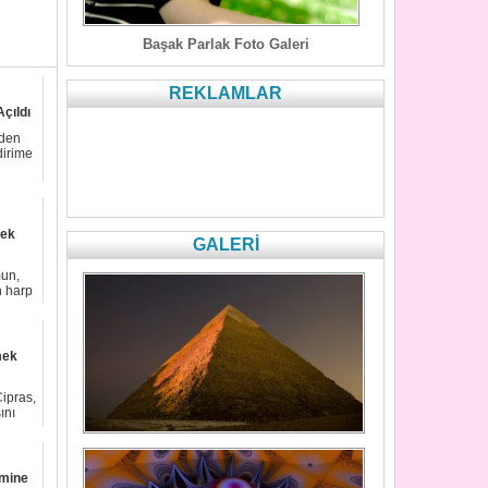
Başak Parlak Foto Galeri
REKLAMLAR
çıldı
nden
dirime
mek
GALERİ
mun,
n harp
mek
ipras,
ını
imine