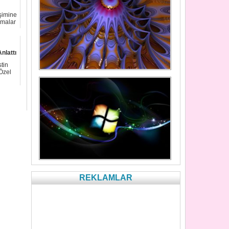
şimine
lamalar
nlattı
stin
 Özel
REKLAMLAR