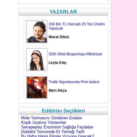
YAZARLAR
200 Bin TL Harcadı 20 Ton Üretim
Yapacak
Murat Dilsiz
SGK Hileli Boşanmayı Affetmiyor
Leyla Kılıç
Trafik Sigortasında Prim İadesi
Mert Akça
Editörün Seçtikleri
Mide Yanmasını Söndüren Gıdalar
Kirpik Uzatma Yöntemleri
Serrapeptaz Enziminin Sağlığa Faydaları
Düdüklü Tencerede Et Yemeği Tarifi
Bu Hafta Hangi Filmler Vizyona Girecek?