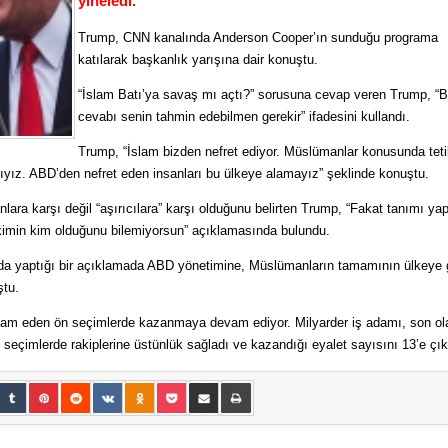
yineledi.
Trump, CNN kanalında Anderson Cooper’ın sunduğu programa
katılarak başkanlık yarışına dair konuştu.
“İslam Batı’ya savaş mı açtı?” sorusuna cevap veren Trump, “
cevabı senin tahmin edebilmen gerekir” ifadesini kullandı.
Trump, “İslam bizden nefret ediyor. Müslümanlar konusunda teti
lıyız. ABD’den nefret eden insanları bu ülkeye alamayız” şeklinde konuştu.
lara karşı değil “aşırıcılara” karşı olduğunu belirten Trump, “Fakat tanımı y
kimin kim olduğunu bilemiyorsun” açıklamasında bulundu.
 da yaptığı bir açıklamada ABD yönetimine, Müslümanların tamamının ülkeye gi
tu.
vam eden ön seçimlerde kazanmaya devam ediyor. Milyarder iş adamı, son ol
 seçimlerde rakiplerine üstünlük sağladı ve kazandığı eyalet sayısını 13’e çık