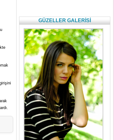
GÜZELLER GALERİSİ
Bu
kte
apmak
rişini
arak
ardı.