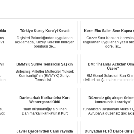
Oldu
Türkiye Kuzey Kore'yi Kınadı
Kerm Ebu Salim Sınır Kapısı A
vaş
Dışişleri Bakanlığından uygulanan
Gazze Sınır Kapıları İdaresi'
v'i
açıklamada, Kuzey Kore'nin hidrojen
uygulanan uygulanan yazılı bil
bombası de...
göre, İsr...
vil
BMMYK Suriye Temsilcisi Şaşkın
BM: "İnsanlar Açlıktan Öl
Üzere"
Birleşmiş Milletler Mülteciler Yüksek
e
Komiserliği'nin (BMMYK) Suriye
BM Genel Sekreteri Ban Ki-
rden
Temsilcisi ...
sivilleri açlığa mahkum etmeni
suçu olduğun...
Danimarkalı Karikatürist Kurt
'Düzensiz göç akışını önle
Westergaard Öldü
konusunda kararlıyız'
su
İslam düşmanlığıyla bilinen
Yunanistan Başbakanı Aleksis Ç
yor.
Danimarkalı karikatürist Kurt
Avrupa'ya düzensiz göç akış
Westergaard, 86 yaşınd...
önlemek konu...
e
Javier Bardem'den Canlı Yayında
Dünyadan FETÖ Darbe Giriş