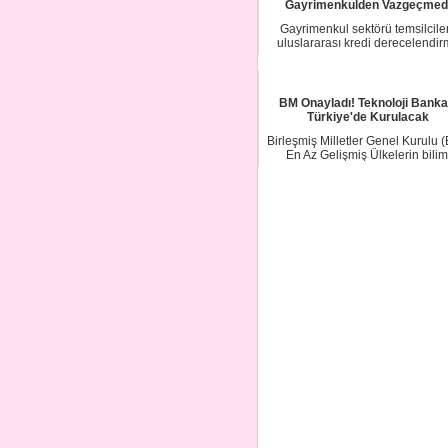
Gayrimenkulden Vazgeçmed
Gayrimenkul sektörü temsilciler
uluslararası kredi derecelendi
kuruluşu Moo...
BM Onayladı! Teknoloji Banka
Türkiye'de Kurulacak
Birleşmiş Milletler Genel Kurulu 
En Az Gelişmiş Ülkelerin bilim
teknoloji...