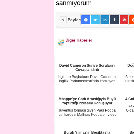
sanmıyorum
Paylaş
Diğer Haberler
David Cameron Suriye Sorularını
Doğ
Cevaplandırdı
İngiltere Başbakanı David Cameron,
Birle
İngiliz Parlamentosu'nda komisyon
ulus
başkanların...
Mbappe'ye Cadı Aracılığıyla Büyü
4 Gı
Yaptırdığı İddiasını Konuşuyor
Rek
Juventus forması giyen Paul Pogba
Gıda
için kardeşi Mathias Pogba bir video
paylaşmış...
Burak Yılmaz'ın Beşiktaş'la
Bi