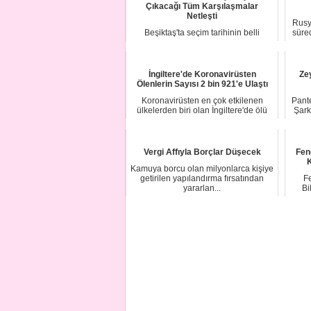
Çıkacağı Tüm Karşılaşmalar
Netleşti
Rusy
Beşiktaş'ta seçim tarihinin belli
süre
olmasının ardından Burak Yılmaz'ın
da takımın ...
İngiltere'de Koronavirüsten
Ze
Ölenlerin Sayısı 2 bin 921'e Ulaştı
Koronavirüsten en çok etkilenen
Pante
ülkelerden biri olan İngiltere'de ölü
Şark
sayısı ner...
Vergi Affıyla Borçlar Düşecek
Fen
K
Kamuya borcu olan milyonlarca kişiye
getirilen yapılandırma fırsatından
F
yararlan...
Bi