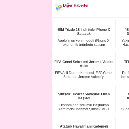
Diğer Haberler
BİM Yüzde 18 İndirimle iPhone X
"E
Satacak
D
Apple'ın en yeni modeli iPhone X,
Yakı
ekonomik ürünlerin satışını
Hacı
gerçekleştiren mar...
FIFA Genel Sekreteri Jerome Valcke
TFF
Atıldı
FIFA Acil Durum Komitesi, FIFA Genel
Prof
Sekreteri Jerome Valcke'yi
için 
görevinden aldı....
Şimşek: Ticaret Savaşları Fiilen
Başladı
T
Ekonomiden sorumlu Başbakan
Yardımcısı Mehmet Şimşek, ABD
Süpe
Başkanı Donald Trump'ı...
Alany
Atatürk Havalimanı Kademeli