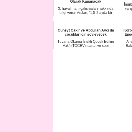
Olarak Kapanacak
İngi
3. havalimanı çalışmaları hakkında
yarı
bilgi veren Arslan, "1,5-2 ayda bir
ziyaret e...
Cüneyt Çakır ve Abdullah Avcı da
Koro
çocuklar için söyleyecek
Enge
Tüvana Okuma İstekli Çocuk Eğitim
Ail
Vakfı (TOÇEV), sanat ve spor
Bak
dünyasının önde g...