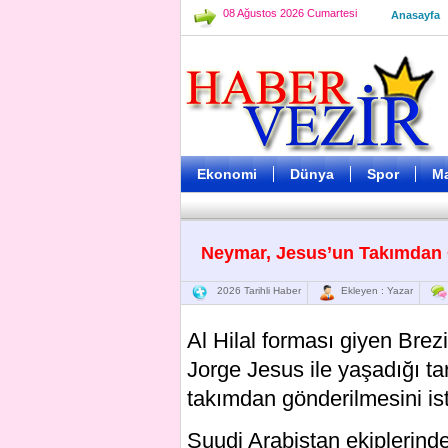
08 Ağustos 2026 Cumartesi
Anasayfa
Ekonomi
Dünya
Spor
M
Neymar, Jesus’un Takımdan G
2026 Tarihli Haber
Ekleyen : Yazar
Al Hilal forması giyen Brezi
Jorge Jesus ile yaşadığı tar
takımdan gönderilmesini ist
Suudi Arabistan ekiplerind