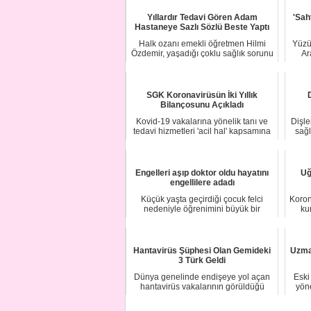
Yıllardır Tedavi Gören Adam
'Sah
Hastaneye Sazlı Sözlü Beste Yaptı
Halk ozanı emekli öğretmen Hilmi
Yüzü
Özdemir, yaşadığı çoklu sağlık sorunu
Ar
nedeniyle...
SGK Koronavirüsün İki Yıllık
D
Bilançosunu Açıkladı
Kovid-19 vakalarına yönelik tanı ve
Dişle
tedavi hizmetleri 'acil hal' kapsamına
sağl
alına...
Engelleri aşıp doktor oldu hayatını
Uğ
engellilere adadı
Küçük yaşta geçirdiği çocuk felci
Koron
nedeniyle öğrenimini büyük bir
ku
mücadeleyle bit...
Hantavirüs Şüphesi Olan Gemideki
Uzma
3 Türk Geldi
Dünya genelinde endişeye yol açan
Eski
hantavirüs vakalarının görüldüğü
yöne
Hollanda band...