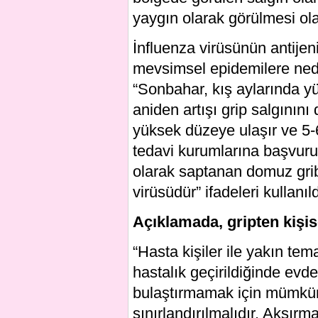
yaygın olarak görülmesi ol
İnfluenza virüsünün antijen
mevsimsel epidemilere ned
“Sonbahar, kış aylarında y
aniden artışı grip salgının
yüksek düzeye ulaşır ve 5-
tedavi kurumlarına başvurul
olarak saptanan domuz grib
virüsüdür” ifadeleri kullanıld
Açıklamada, gripten kişis
“Hasta kişiler ile yakın tem
hastalık geçirildiğinde evde
bulaştırmamak için mümkün
sınırlandırılmalıdır. Aksı