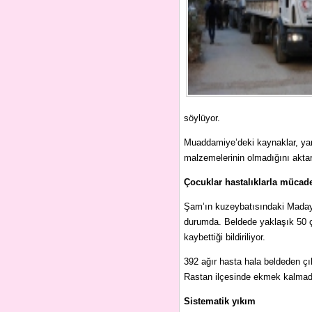
söylüyor.
Muaddamiye’deki kaynaklar, yar
malzemelerinin olmadığını aktar
Çocuklar hastalıklarla mücade
Şam’ın kuzeybatısındaki Madaya 
durumda. Beldede yaklaşık 50 ç
kaybettiği bildiriliyor.
392 ağır hasta hala beldeden çı
Rastan ilçesinde ekmek kalmadığ
Sistematik yıkım