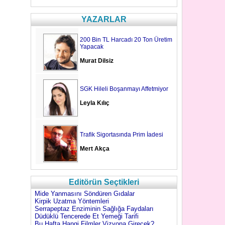
YAZARLAR
200 Bin TL Harcadı 20 Ton Üretim
Yapacak
Murat Dilsiz
SGK Hileli Boşanmayı Affetmiyor
Leyla Kılıç
Trafik Sigortasında Prim İadesi
Mert Akça
Editörün Seçtikleri
Mide Yanmasını Söndüren Gıdalar
Kirpik Uzatma Yöntemleri
Serrapeptaz Enziminin Sağlığa Faydaları
Düdüklü Tencerede Et Yemeği Tarifi
Bu Hafta Hangi Filmler Vizyona Girecek?