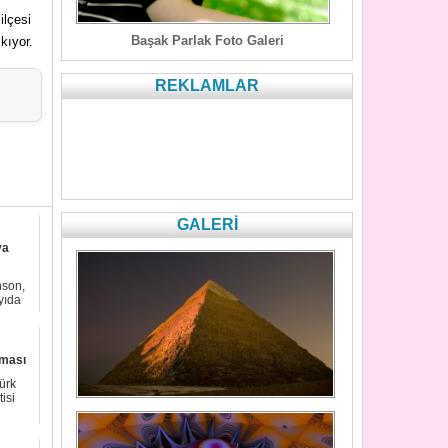
ilçesi
Başak Parlak Foto Galeri
kıyor.
REKLAMLAR
GALERİ
ya
nson,
yıda
aması
ürk
isi