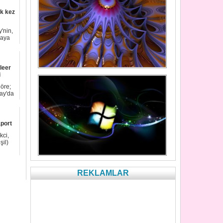
lk kez
'nin,
raya
leer
i
öre;
ay'da
aport
kci,
şil)
REKLAMLAR