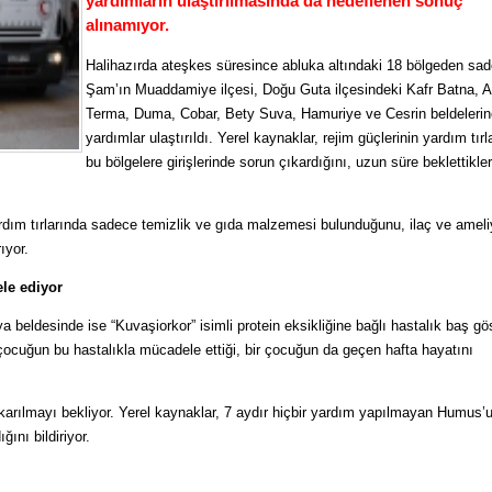
yardımların ulaştırılmasında da hedeflenen sonuç
alınamıyor.
Halihazırda ateşkes süresince abluka altındaki 18 bölgeden sa
Şam’ın Muaddamiye ilçesi, Doğu Guta ilçesindeki Kafr Batna, 
Terma, Duma, Cobar, Bety Suva, Hamuriye ve Cesrin beldelerin
yardımlar ulaştırıldı. Yerel kaynaklar, rejim güçlerinin yardım tırl
bu bölgelere girişlerinde sorun çıkardığını, uzun süre beklettikler
dım tırlarında sadece temizlik ve gıda malzemesi bulunduğunu, ilaç ve ameli
ıyor.
le ediyor
beldesinde ise “Kuvaşiorkor” isimli protein eksikliğine bağlı hastalık baş gö
ocuğun bu hastalıkla mücadele ettiği, bir çocuğun da geçen hafta hayatını
karılmayı bekliyor. Yerel kaynaklar, 7 aydır hiçbir yardım yapılmayan Humus’
ını bildiriyor.