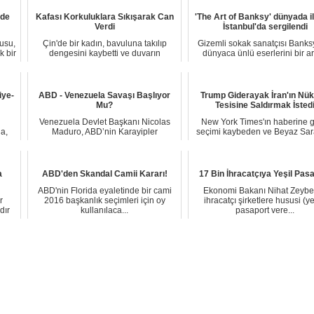
nde
Kafası Korkuluklara Sıkışarak Can
'The Art of Banksy' dünyada i
Verdi
İstanbul'da sergilendi
usu,
Çin'de bir kadın, bavuluna takılıp
Gizemli sokak sanatçısı Banksy
k bir
dengesini kaybetti ve duvarın
dünyaca ünlü eserlerini bir a
üzerinde buluna...
getiren "T...
iye-
ABD - Venezuela Savaşı Başlıyor
Trump Giderayak İran'ın Nük
Mu?
Tesisine Saldırmak İsted
Venezuela Devlet Başkanı Nicolas
New York Times'ın haberine g
a,
Maduro, ABD’nin Karayipler
seçimi kaybeden ve Beyaz Sar
bölgesindeki askeri ...
son günlerini...
a
ABD'den Skandal Camii Kararı!
17 Bin İhracatçıya Yeşil Pas
ABD'nin Florida eyaletinde bir cami
Ekonomi Bakanı Nihat Zeybe
r
2016 başkanlık seçimleri için oy
ihracatçı şirketlere hususi (ye
dır
kullanılaca...
pasaport vere...