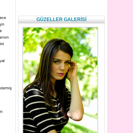
dece
GÜZELLER GALERİSİ
Ayn
e
arının
ini
yat
stermiş
un