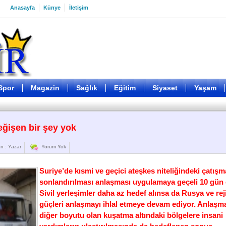
Anasayfa
Künye
İletişim
Spor
Magazin
Sağlık
Eğitim
Siyaset
Yaşam
ğişen bir şey yok
n : Yazar
Yorum Yok
Suriye’de kısmi ve geçici ateşkes niteliğindeki çatışm
sonlandırılması anlaşması uygulamaya geçeli 10 gün 
Sivil yerleşimler daha az hedef alınsa da Rusya ve re
güçleri anlaşmayı ihlal etmeye devam ediyor. Anlaşm
diğer boyutu olan kuşatma altındaki bölgelere insani