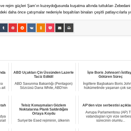
i ve rejim güçleri Şam’ın kuzeydoğusunda kuşatma altında tuttukları Zebedani 
eki daha önce çatışmalar nedeniyle boşaltılan binaları çeşitli patlayıcılarla yı
ında
ABD Uçakları Çin Üssünden Lazerle
İşte Boris Johnson'ı İstifa
Taciz Edildi!
Götüren Süreç
sı
ABD Savunma Bakanlığı (Pentagon)
İngiltere Başbakanı Boris Joh
 ait
Sözcüsü Dana White, ABD'nin
hükümetinde yaşanan çok sa
Cibuti'de bulunan a...
istifaların ve...
stah
Telsiz Konuşmaları Gözlem
AP'den vize serbestisi açıkl
Noktalarına Planlı Saldırdığını
Avrupa Parlamentosu (AP) T
Ortaya Koydu
edya
vatandaşları için vize serbest
rail
Suriye'de Esed rejiminin, ülkenin
sürecinin olumlu...
kuzeybatısında Türk Silahlı
Kuvvetlerinin (TSK...