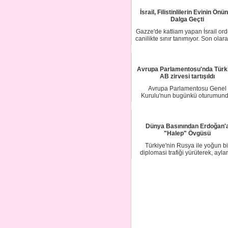
İsrail, Filistinlilerin Evinin Önü
Dalga Geçti
Gazze'de katliam yapan İsrail ord
canilikte sınır tanımıyor. Son olara
...
Avrupa Parlamentosu'nda Türk
AB zirvesi tartışıldı
Avrupa Parlamentosu Genel
Kurulu'nun bugünkü oturumund
Türkiye ve Avrupa Birli...
Dünya Basınından Erdoğan'
"Halep" Övgüsü
Türkiye'nin Rusya ile yoğun bi
diplomasi trafiği yürüterek, aylar
kuşatma al...