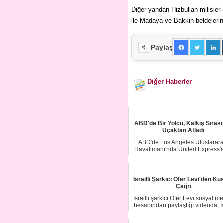
Diğer yandan Hizbullah milisler
ile Madaya ve Bakkin beldelerind
Paylaş
Diğer Haberler
ABD'de Bir Yolcu, Kalkış Sıras
Uçaktan Atladı
ABD'de Los Angeles Uluslarara
Havalimanı'nda United Express'a
uçakta bulun...
İsrailli Şarkıcı Ofer Levi'den Kü
Çağrı
İsrailli şarkıcı Ofer Levi sosyal m
hesabından paylaştığı videoda, İs
Ba...