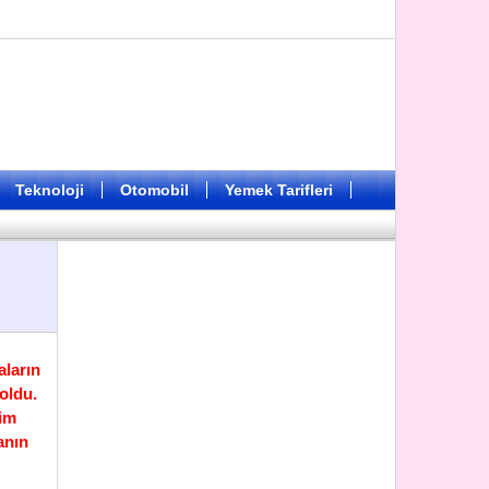
Teknoloji
Otomobil
Yemek Tarifleri
aların
oldu.
jim
anın