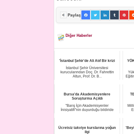
Paylaş
Diğer Haberler
'İstanbul Şehir'de Ali Atıf Bir krizi
YÖK'
İstanbul Şehir Üniversitesi
kurucularından Doç. Dr. Fahrettin
Yük
Altun, Prof. Dr. B...
Eğit
Bursa'da Akademisyenlere
TE
Soruşturma Açıldı
"Barış İçin Akademisyenler
Mill
İnisiyatifi"nin duyurduğu bildiride
E
imzası tespit edi...
Ücretsiz takviye kurslarına yoğun
'Bey
ilgi