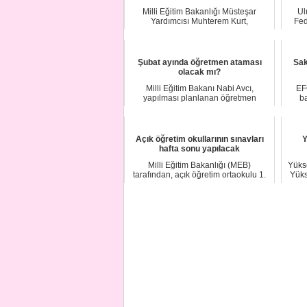
Milli Eğitim Bakanlığı Müsteşar
Ul
Yardımcısı Muhterem Kurt,
Fed
öğrencilerin yanı sıra...
Şubat ayında öğretmen ataması
Sak
olacak mı?
Milli Eğitim Bakanı Nabi Avcı,
EF
yapılması planlanan öğretmen
ba
atamalarına ilişkin,...
Açık öğretim okullarının sınavları
Y
hafta sonu yapılacak
Milli Eğitim Bakanlığı (MEB)
Yüks
tarafından, açık öğretim ortaokulu 1.
Yüks
dönem sınavı ...