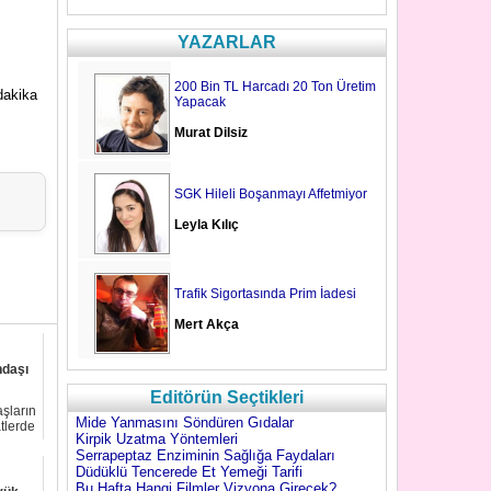
YAZARLAR
200 Bin TL Harcadı 20 Ton Üretim
 dakika
Yapacak
Murat Dilsiz
SGK Hileli Boşanmayı Affetmiyor
Leyla Kılıç
Trafik Sigortasında Prim İadesi
Mert Akça
ndaşı
Editörün Seçtikleri
aşların
Mide Yanmasını Söndüren Gıdalar
tlerde
Kirpik Uzatma Yöntemleri
Serrapeptaz Enziminin Sağlığa Faydaları
Düdüklü Tencerede Et Yemeği Tarifi
Bu Hafta Hangi Filmler Vizyona Girecek?