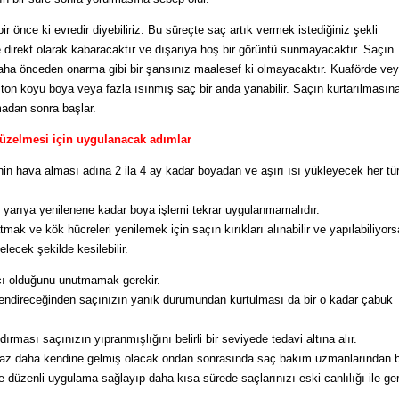
önce ki evredir diyebiliriz. Bu süreçte saç artık vermek istediğiniz şekli
direkt olarak kabaracaktır ve dışarıya hoş bir görüntü sunmayacaktır. Saçın
ha önceden onarma gibi bir şansınız maalesef ki olmayacaktır. Kuaförde ve
r ton koyu boya veya fazla ısınmış saç bir anda yanabilir. Saçın kurtarılmasın
madan sonra başlar.
üzelmesi için uygulanacak adımlar
inin hava alması adına 2 ila 4 ay kadar boyadan ve aşırı ısı yükleyecek her tür
 yarıya yenilenene kadar boya işlemi tekrar uygulanmamalıdır.
ak ve kök hücreleri yenilemek için saçın kırıkları alınabilir ve yapılabiliyor
lecek şekilde kesilebilir.
acı olduğunu unutmamak gerekir.
çlendireceğinden saçınızın yanık durumundan kurtulması da bir o kadar çabuk
dırması saçınızın yıpranmışlığını belirli bir seviyede tedavi altına alır.
raz daha kendine gelmiş olacak ondan sonrasında saç bakım uzmanlarından b
e düzenli uygulama sağlayıp daha kısa sürede saçlarınızı eski canlılığı ile ger