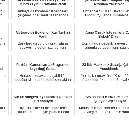
zun
Kendisini Uyaran Zabıtaya "senin
Şebekelerdeki Kayıplar Bü
tı
için takayım" Cevabını Verdi
Problem Yaratıyor
on)
Antalya'da koronavirüs tedbirleri
Orman ve Su İşleri Bakanı Ve
üz
çerçevesinde, semt pazarlarında
Eroğlu, "Şu anda Türkiye'de
maske denetimi...
sorunu çeken ve ...
Meteoroloji Beklenen Kar Tarihini
Anne Olmak İsteyenlere Ö
Verdi
'Bebek' Diyeti
 4
 öne
Barajlardaki doluluk oranı alarm
Son yıllarda gebelik isteyen çif
seviyesine gelen İstanbul için
yumurta ve spermlerin sağlığ
sevindiren haber...
olumlu yön...
Parfüm Katmanlama (Fragrance
23 İlde Maskesiz Sokağa Çı
dı
Layering) Sanatı
Yasaklandı
 bir
Herkesin kolayca ulaşabildiği,
Yeni tip koronavirüse (Kovid-19)
popüler kitle parfümlerini sıkmaktan
mücadelede "Kontrollü Sosyal 
ve girdiğini...
sürec...
Sur'un simgesi 'ayakkabı boyacıları'
Sezonun İlk Kirazı 250 Lira
geri dönüyor
Fiyatıyla Cep Yakıyor
ulu
Diyarbakır'ın Sur ilçesinde terör
Manisa'nın Şehzadeler ilçesi Sa
dari
saldırıları nedeniyle yıllarca tarihi
Bozköy Mahallesi'nde sezonun
Nebi Cam...
kirazı çı...