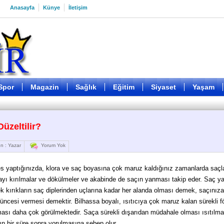
Anasayfa
Künye
İletişim
Spor
Magazin
Sağlık
Eğitim
Siyaset
Yaşam
üzeltilir?
n : Yazar
Yorum Yok
s yaptığınızda, klora ve saç boyasına çok maruz kaldığınız zamanlarda saçla
yı kırılmalar ve dökülmeler ve akabinde de saçın yanması takip eder. Saç 
 kırıkların saç diplerinden uçlarına kadar her alanda olması demek, saçınıza
cesi vermesi demektir. Bilhassa boyalı, ısıtıcıya çok maruz kalan sürekli f
ası daha çok görülmektedir. Saça sürekli dışarıdan müdahale olması ısıtılma
ın bir süre sonra yorulmasına sebep olur.