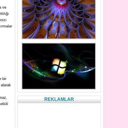
a ve
lılığı
nızı
tırmalar
 bir
 alarak
lmaz,
REKLAMLAR
tkili