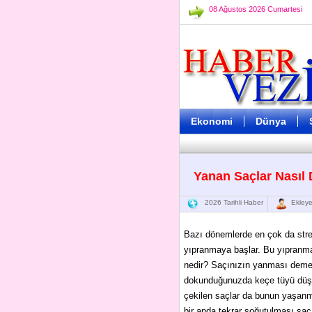
08 Ağustos 2026 Cumartesi
Ekonomi
Dünya
Yanan Saçlar Nasıl D
2026 Tarihli Haber
Ekleye
Bazı dönemlerde en çok da stre
yıpranmaya başlar. Bu yıpranma
nedir? Saçınızın yanması demek
dokunduğunuzda keçe tüyü düşün
çekilen saçlar da bunun yaşanm
bir anda tekrar soğutulması saç