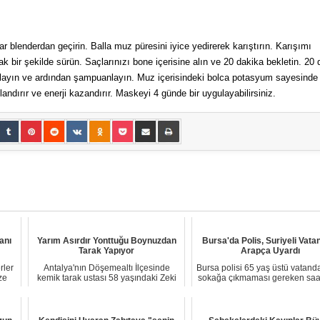
 blenderdan geçirin. Balla muz püresini iyice yedirerek karıştırın. Karışımı
cak bir şekilde sürün. Saçlarınızı bone içerisine alın ve 20 dakika bekletin. 20
rulayın ve ardından şampuanlayın. Muz içerisindeki bolca potasyum sayesinde
landırır ve enerji kazandırır. Maskeyi 4 günde bir uygulayabilirsiniz.
anı
Yarım Asırdır Yonttuğu Boynuzdan
Bursa'da Polis, Suriyeli Vata
Tarak Yapıyor
Arapça Uyardı
rler
Antalya'nın Döşemealtı İlçesinde
Bursa polisi 65 yaş üstü vatand
ze
kemik tarak ustası 58 yaşındaki Zeki
sokağa çıkmaması gereken saa
Kutluca as...
deneti...