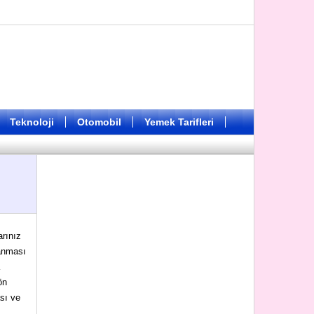
Teknoloji
Otomobil
Yemek Tarifleri
rınız
yanması
ön
sı ve