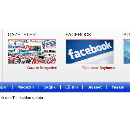
GAZETELER
FACEBOOK
BU
Gazete Manşetleri
Facebook Sayfamız
Spor
Magazin
Sağlık
Eğitim
Siyaset
Yaşam
r.com Tüm hakları saklıdır.