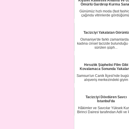
Kıyafet Kalitesini Anlama ve U
Ömürlü Gardırop Kurma Sana
Günümüz hızlı moda (fast fashi
çağında vitrinlerde gördüğüm
tasarımlar ilk ...
Tacizciyi Yakalatan Görüntü
Osmaniye'de farklı zamanlarda
kadına cinsel tacizde bulunduğu
sürülen şüph...
Hırsızlık Şüphelisi Film Gibi
Kovalamaca Sonunda Yakalan
Samsun'un Canik İlçesi'nde bugün
alışveriş merkezindeki giyim
mağazasından k...
Tacizciyi Dövdüren Savcı
İstanbul'da
Hâkimler ve Savcılar Yüksek Kur
Birinci Dairesi tarafından Adli ve İ
yarg...