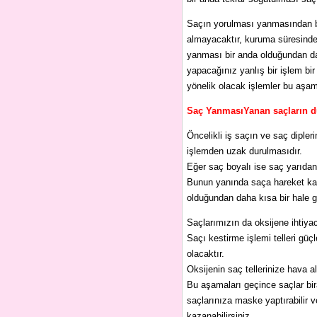
Saçın yorulması yanmasından bir 
almayacaktır, kuruma süresinde 
yanması bir anda olduğundan da
yapacağınız yanlış bir işlem bi
yönelik olacak işlemler bu aşa
Saç YanmasıYanan saçların d
Öncelikli iş saçın ve saç dipler
işlemden uzak durulmasıdır.
Eğer saç boyalı ise saç yarıdan
Bunun yanında saça hareket katm
olduğundan daha kısa bir hale ge
Saçlarımızın da oksijene ihtiy
Saçı kestirme işlemi telleri gü
olacaktır.
Oksijenin saç tellerinize hava al
Bu aşamaları geçince saçlar bi
saçlarınıza maske yaptırabilir v
kazanabilirsiniz.