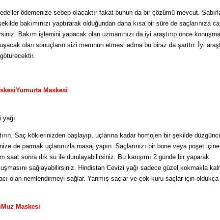
edeller ödemenize sebep olacaktır fakat bunun da bir çözümü mevcut. Sabırl
kilde bakımınızı yaptırarak olduğundan daha kısa bir süre de saçlarınıza can
irsiniz. Bakım işlemini yapacak olan uzmanınızı da iyi araştırıp önce konuşma
uşacak olan sonuçların sizi memnun etmesi adına bu biraz da şarttır. İyi araş
götürecektir.
askesiYumurta Maskesi
i yağı
ştırın. Saç köklerinizden başlayıp, uçlarına kadar homojen bir şekilde düzgünce
inize de parmak uçlarınızla masaj yapın. Saçlarınızı bir bone veya poşet içine
 saat sonra ılık su ile durulayabilirsiniz. Bu karışımı 2 günde bir yaparak
avuşmasını sağlayabilirsiniz. Hindistan Cevizi yağı sadece güzel kokmakla ka
acı olan nemlendirmeyi sağlar. Yanmış saçlar ve çok kuru saçlar için oldukça e
siMuz Maskesi