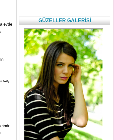
GÜZELLER GALERİSİ
ya evde
a
lü
sa saç
irinde
i