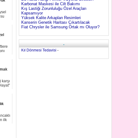
yük
Karbonat Maskesi ile Cilt Bakımı
Kış Lastiği Zorunluluğu Özel Araçları
ysel
Kapsamıyor
 su
Yüksek Kalite Arkaplan Resimleri
Kanserin Genetik Haritası Çıkartılacak
Fiat Chrysler ile Samsung Ortak mı Oluyor?
zel
.
tlere
Kıl Dönmesi Tedavisi
-
ını
kmak
 karşı
Hayat"
lık
ncaklı
 ilk