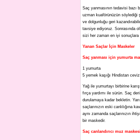
Saç yanmasının tedavisi bazı b
uzman kuaförünüzün söylediği şe
ve dolgunluğu geri kazandırabil
tavsiye ediyoruz. Sonrasında ol
sizi her zaman en iyi sonuçlara 
Yanan Saçlar İçin Maskeler
Saç yanması için yumurta m
1 yumurta
5 yemek kaşığı Hindistan ceviz
Yağ ile yumurtayı birbirine karı
fırça yardımı ile sürün. Saç der
durulamaya kadar bekletin. Yarım
saçlarınızın eski canlılığına k
aynı zamanda saçlarınızın ihtiy
bir maskedir.
Saç canlandırıcı muz maske