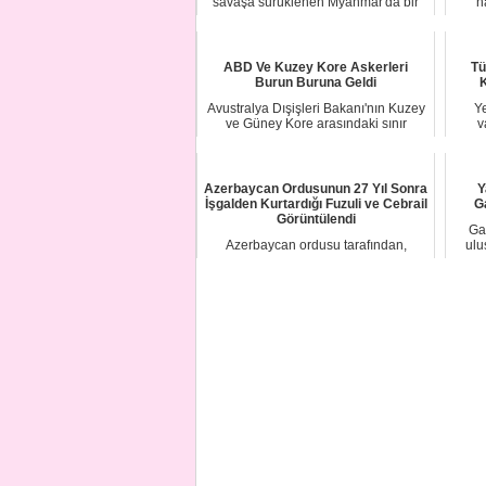
savaşa sürüklenen Myanmar'da bir
h
büyük felaket...
ABD Ve Kuzey Kore Askerleri
Tü
Burun Buruna Geldi
K
Avustralya Dışişleri Bakanı'nın Kuzey
Ye
ve Güney Kore arasındaki sınır
v
ziyaretinde...
Azerbaycan Ordusunun 27 Yıl Sonra
Y
İşgalden Kurtardığı Fuzuli ve Cebrail
G
Görüntülendi
Gay
Azerbaycan ordusu tarafından,
ulu
geçtiğimiz ekim ayında Ermenistan
işgalinden 27 yı...