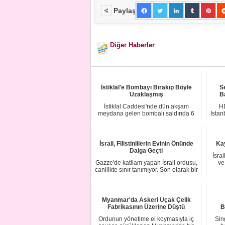
Paylaş
Diğer Haberler
İstiklal'e Bombayı Bırakıp Böyle
S
Uzaklaşmış
B
İstiklal Caddesi'nde dün akşam
HD
meydana gelen bombalı saldırıda 6
İstan
kişi hayatını k...
İsrail, Filistinlilerin Evinin Önünde
Kay
Dalga Geçti
İsrai
Gazze'de katliam yapan İsrail ordusu,
ve
canilikte sınır tanımıyor. Son olarak bir
...
Myanmar'da Askeri Uçak Çelik
Fabrikasının Üzerine Düştü
B
Ordunun yönetime el koymasıyla iç
Sin