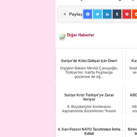
Paylaş
Diğer Haberler
Suriye'de Kötü Gidişat için Öneri
Kay
Dışişleri Bakanı Mevlüt Çavuşoğlu,
İsrai
Türkiye'nin, Irak'ta Peşmerge
ve
güçlerine de eğ...
Suriye Krizi Türkiye'ye Zarar
ABD 
Veriyor
8. Büyükelçiler Konferansı
AB
kapsamında düzenlenen "İnsani
si
Sorunlar: Temel Sebeple...
4. İran Füzesi NATO Tarafından İmha
Birle
Edildi
i