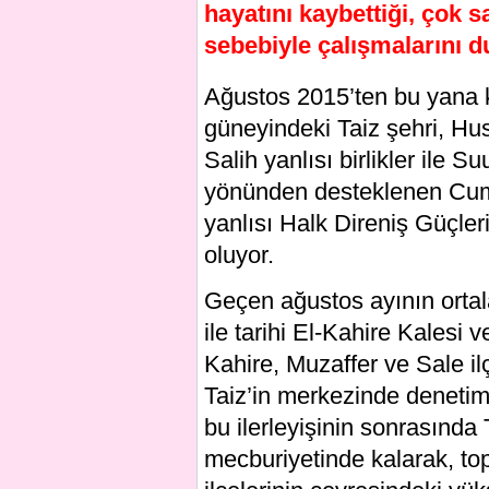
hayatını kaybettiği, çok 
sebebiyle çalışmalarını du
Ağustos 2015’ten bu yana k
güneyindeki Taiz şehri, Hu
Salih yanlısı birlikler ile S
yönünden desteklenen Cu
yanlısı Halk Direniş Güçle
oluyor.
Geçen ağustos ayının ortala
ile tarihi El-Kahire Kalesi 
Kahire, Muzaffer ve Sale ilç
Taiz’in merkezinde denetim
bu ilerleyişinin sonrasında
mecburiyetinde kalarak, topç