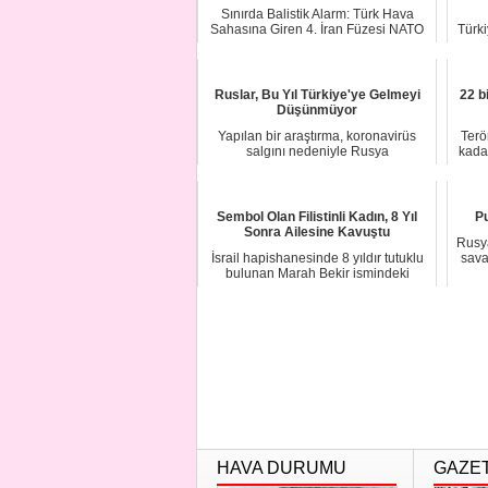
Sınırda Balistik Alarm: Türk Hava
Sahasına Giren 4. İran Füzesi NATO
Türki
Tarafından ...
den
Ruslar, Bu Yıl Türkiye'ye Gelmeyi
22 b
Düşünmüyor
Yapılan bir araştırma, koronavirüs
Terö
salgını nedeniyle Rusya
kadar
vatandaşlarının çoğun...
Sembol Olan Filistinli Kadın, 8 Yıl
Pu
Sonra Ailesine Kavuştu
Rusya
İsrail hapishanesinde 8 yıldır tutuklu
sava
bulunan Marah Bekir ismindeki
Filistinli ...
HAVA DURUMU
GAZE