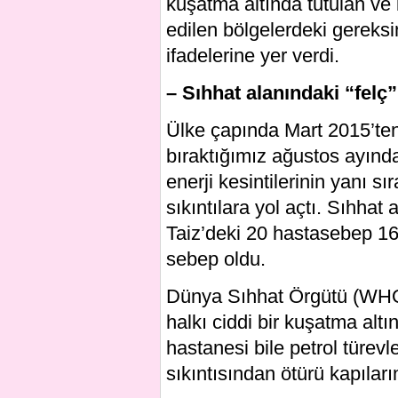
kuşatma altında tutulan ve
edilen bölgelerdeki gereksi
ifadelerine yer verdi.
– Sıhhat alanındaki “fel
Ülke çapında Mart 2015’te
bıraktığımız ağustos ayın
enerji kesintilerinin yanı s
sıkıntılara yol açtı. Sıhha
Taiz’deki 20 hastasebep 1
sebep oldu.
Dünya Sıhhat Örgütü (WHO
halkı ciddi bir kuşatma alt
hastanesi bile petrol türevle
sıkıntısından ötürü kapılar