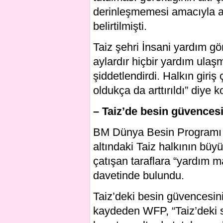
derinleşmemesi amacıyla ac
belirtilmişti.
Taiz şehri İnsani yardım g
aylardır hiçbir yardım ulaş
şiddetlendirdi. Halkın giri
oldukça da arttırıldı” diye 
– Taiz’de besin güvences
BM Dünya Besin Programı 
altındaki Taiz halkının büyü
çatışan taraflara “yardım m
davetinde bulundu.
Taiz’deki besin güvencesini
kaydeden WFP, “Taiz’deki s