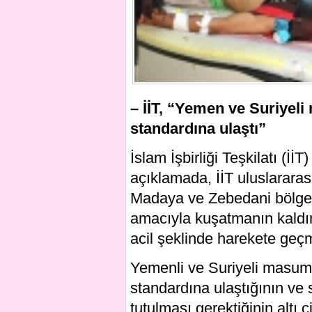
– İİT, “Yemen ve Suriyeli
standardına ulaştı”
İslam İşbirliği Teşkilatı (İ
açıklamada, İİT uluslararas
Madaya ve Zebedani bölgesi
amacıyla kuşatmanın kaldırı
acil şeklinde harekete geç
Yemenli ve Suriyeli masumla
standardına ulaştığının ve s
tutulması gerektiğinin altı 