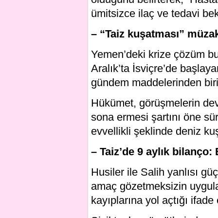
ümitsizce ilaç ve tedavi bekl
– “Taiz kuşatması” müza
Yemen’deki krize çözüm b
Aralık’ta İsviçre’de başla
gündem maddelerinden biri
Hükümet, görüşmelerin dev
sona ermesi şartını öne süre
evvellikli şeklinde deniz k
– Taiz’de 9 aylık bilanço: 
Husiler ile Salih yanlısı gü
amaç gözetmeksizin uygulan
kayıplarına yol açtığı ifade 