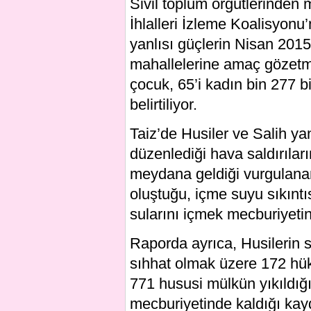
Sivil toplum örgütlerinde
İhlalleri İzleme Koalisyonu
yanlısı güçlerin Nisan 2015
mahallelerine amaç gözetme
çocuk, 65’i kadın bin 277 b
belirtiliyor.
Taiz’de Husiler ve Salih yanl
düzenlediği hava saldırılar
meydana geldiği vurgulanan
oluştuğu, içme suyu sıkınt
sularını içmek mecburiyetind
Raporda ayrıca, Husilerin sa
sıhhat olmak üzere 172 hükü
771 hususi mülkün yıkıldığı
mecburiyetinde kaldığı kayd