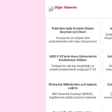
Diğer Haberler
Putin'den Gıda Krizinin Önüne
İ
Geçmek için Öneri
İsra
Avrupa'nın en büyük tahıl
Araçla
üreticilerinden biri olan Ukrayna'nın
Rusya tarafından...
ABD F-35'lerin Hava Gösterilerini
İst
Kısıtlamaya Gidiyor
Türkiye'nin saf dışı bırakıldığı ve
İs
sürekli problemlerle boğuşan F-35
meyd
savaş uçağ...
Birleşmiş Milletlerden acil toplantı
Çin
çağrısı
BM Güvenlik Konseyi (BMGK),
Ç
İngiltere'nin talebi üzerine Halep'te
koron
artan şiddeti ...