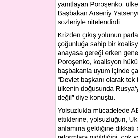
yanıtlayan Poroşenko, ülke
Başbakan Arseniy Yatsenyuk
sözleriyle nitelendirdi.
Krizden çıkış yolunun par
çoğunluğa sahip bir koalis
anayasa gereği erken genel 
Poroşenko, koalisyon hüküm
başbakanla uyum içinde çal
“Devlet başkanı olarak tek 
ülkenin doğusunda Rusya’y
değil” diye konuştu.
Yolsuzlukla mücadelede AB
ettiklerine, yolsuzluğun, U
anlamına geldiğine dikkat
reformlara gidildiğini, çok 