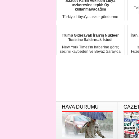
Saadet Partili vekilden Libya
tezkeresine tepki: Oy
Evl
kullanmayacağım
Türkiye Libya'ya asker gönderme
kararını bugün TBMM'de oyluyor.
Oylama öncesi Sa...
Trump Giderayak İran'ın Nükleer
İran
Tesisine Saldırmak İstedi
New York Times'ın haberine göre;
İ
seçimi kaybeden ve Beyaz Saray'da
Füzel
son günlerini...
HAVA DURUMU
GAZE