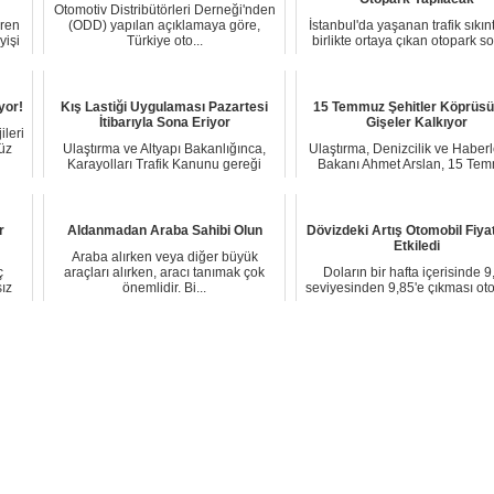
Otomotiv Distribütörleri Derneği'nden
iren
(ODD) yapılan açıklamaya göre,
İstanbul'da yaşanan trafik sıkınt
yişi
Türkiye oto...
birlikte ortaya çıkan otopark s
her...
yor!
Kış Lastiği Uygulaması Pazartesi
15 Temmuz Şehitler Köprüsü
İtibarıyla Sona Eriyor
Gişeler Kalkıyor
ileri
üz
Ulaştırma ve Altyapı Bakanlığınca,
Ulaştırma, Denizcilik ve Habe
Karayolları Trafik Kanunu gereği
Bakanı Ahmet Arslan, 15 Te
yolcu ve eşy...
Şehitler Köpr...
r
Aldanmadan Araba Sahibi Olun
Dövizdeki Artış Otomobil Fiyat
Etkiledi
Araba alırken veya diğer büyük
ç
araçları alırken, aracı tanımak çok
Doların bir hafta içerisinde 9
sız
önemlidir. Bi...
seviyesinden 9,85'e çıkması ot
fiyatları...