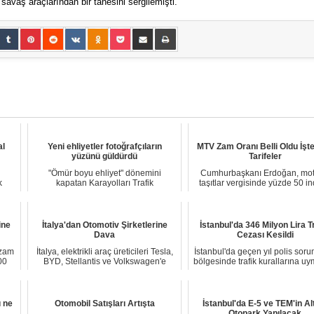
savaş araçlarından bir tanesini sergilemişti.
al
Yeni ehliyetler fotoğrafçıların
MTV Zam Oranı Belli Oldu İşte
yüzünü güldürdü
Tarifeler
"Ömür boyu ehliyet" dönemini
Cumhurbaşkanı Erdoğan, mot
k
kapatan Karayolları Trafik
taşıtlar vergisinde yüzde 50 in
Yönetmeliği'ndeki değişi...
yetkisini ku...
ine
İtalya'dan Otomotiv Şirketlerine
İstanbul'da 346 Milyon Lira T
Dava
Cezası Kesildi
 zam
İtalya, elektrikli araç üreticileri Tesla,
İstanbul'da geçen yıl polis soru
00
BYD, Stellantis ve Volkswagen'e
bölgesinde trafik kurallarına u
karşı...
1 m...
ı ne
Otomobil Satışları Artışta
İstanbul'da E-5 ve TEM'in Al
Otopark Yapılacak