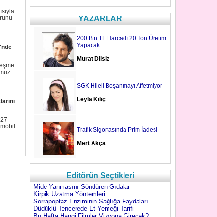
ısıyla
orunu
YAZARLAR
200 Bin TL Harcadı 20 Ton Üretim
Yapacak
'nde
Murat Dilsiz
rleşme
mmuz
SGK Hileli Boşanmayı Affetmiyor
Leyla Kılıç
larını
,27
omobil
Trafik Sigortasında Prim İadesi
Mert Akça
Editörün Seçtikleri
Mide Yanmasını Söndüren Gıdalar
Kirpik Uzatma Yöntemleri
Serrapeptaz Enziminin Sağlığa Faydaları
Düdüklü Tencerede Et Yemeği Tarifi
Bu Hafta Hangi Filmler Vizyona Girecek?