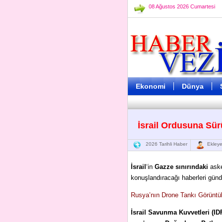
08 Ağustos 2026 Cumartesi
Ekonomi
Dünya
İsrail Ordusuna Sü
2026 Tarihli Haber
Ekleye
İsrail
‘in
Gazze sınırındaki
aske
konuşlandıracağı haberleri günd
Rusya’nın Drone Tankı Görüntül
İsrail Savunma Kuvvetleri (ID