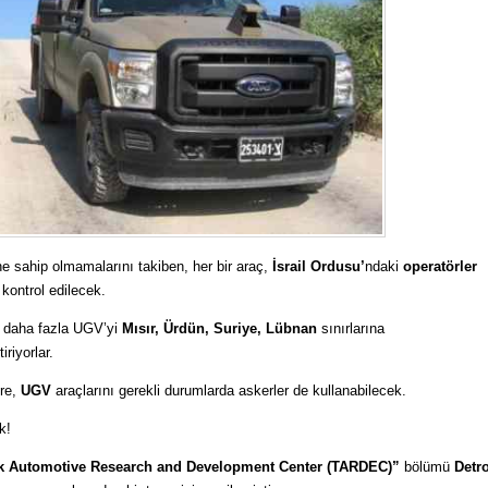
e sahip olmamalarını takiben, her bir araç,
İsrail Ordusu’
ndaki
operatörler
kontrol edilecek.
e daha fazla UGV’yi
Mısır, Ürdün, Suriye, Lübnan
sınırlarına
iriyorlar.
öre,
UGV
araçlarını gerekli durumlarda askerler de kullanabilecek.
k!
 Automotive Research and Development Center (TARDEC)”
bölümü
Detro