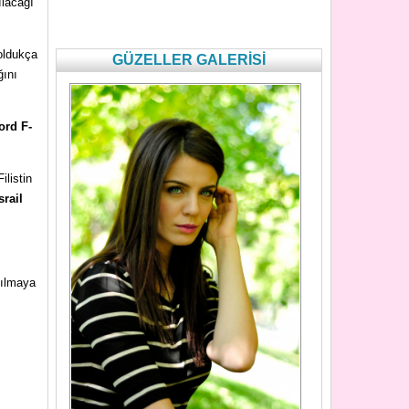
lacağı
oldukça
GÜZELLER GALERİSİ
ğını
ord F-
ilistin
srail
anılmaya