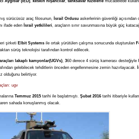
ı Aygıtlar (IED)
,
keskin nişancılar
,
tanksavar füzelerle
mücadelede kullanı
lmış sürücüsüz araç filosunun,
İsrail Ordusu
askerlerinin güvenliği açısından 
nı ifade eden
İsrail yetkilileri
, araçların sınır savunmasına büyük güç kataca
ri şirketi
Elbit Systems
ile ortak yürütülen çalışma sonucunda oluşturulan
F
ktan sürüş teknolojisi tarafından kontrol edilecek.
araçları lakaplı kamyonlar(UGVs)
,
3
60 derece 4 sürüş kamerası desteğiyle F
rafından gelebilecek tehditlerin önceden engellenmesine zemin hazırlayacak.
İ
z olduğunu belirtiyor.
açları: ugv
alarına
Temmuz 2015
tarihi ile başlatmıştı.
Şubat 2016
tarihi itibariyle kull
tibaren sahada konuşlanmış olacak.