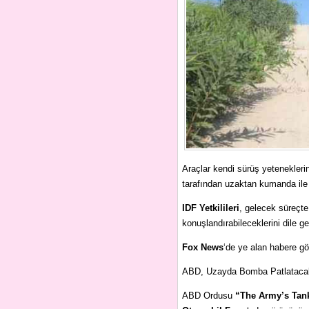
Araçlar kendi sürüş yeteneklerin
tarafından uzaktan kumanda ile 
IDF Yetkilileri
, gelecek süreçt
konuşlandırabileceklerini dile get
Fox News
‘de ye alan habere g
ABD, Uzayda Bomba Patlataca
ABD Ordusu
“The Army’s Tank