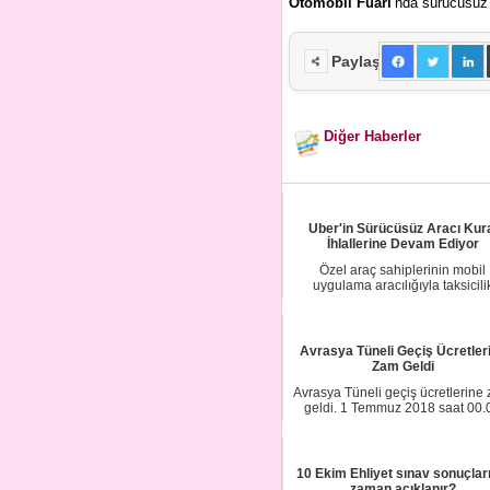
Otomobil Fuarı
‘nda sürücüsüz 
Paylaş
Diğer Haberler
Uber'in Sürücüsüz Aracı Kur
İhlallerine Devam Ediyor
Özel araç sahiplerinin mobil
uygulama aracılığıyla taksicili
yapmasına imkan sa...
Avrasya Tüneli Geçiş Ücretler
Zam Geldi
Avrasya Tüneli geçiş ücretlerine
geldi. 1 Temmuz 2018 saat 00.
itibariyla ...
10 Ekim Ehliyet sınav sonuçlar
zaman açıklanır?