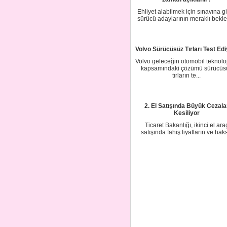
Ehliyet alabilmek için sınavına g
sürücü adaylarının meraklı bekle
başla...
Volvo Sürücüsüz Tırları Test Edi
Volvo geleceğin otomobil teknoloj
kapsamındaki çözümü sürücüs
tırların te...
2. El Satışında Büyük Cezala
Kesiliyor
Ticaret Bakanlığı, ikinci el ara
satışında fahiş fiyatların ve hak
rekabetin...