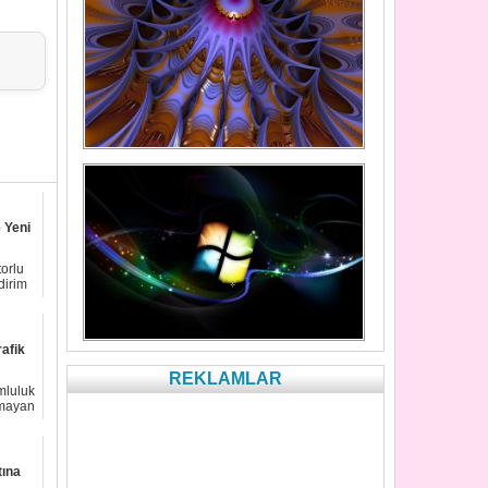
 Yeni
orlu
dirim
rafik
REKLAMLAR
mluluk
ymayan
tına