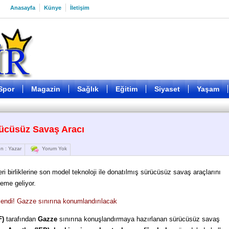
Anasayfa
Künye
İletişim
Spor
Magazin
Sağlık
Eğitim
Siyaset
Yaşam
rücüsüz Savaş Aracı
n : Yazar
Yorum Yok
ri birliklerine son model teknoloji ile donatılmış sürücüsüz savaş araçlarını
eme geliyor.
endi!
Gazze sınırına konumlandırılacak
F)
tarafından
Gazze
sınırına konuşlandırmaya hazırlanan sürücüsüz savaş