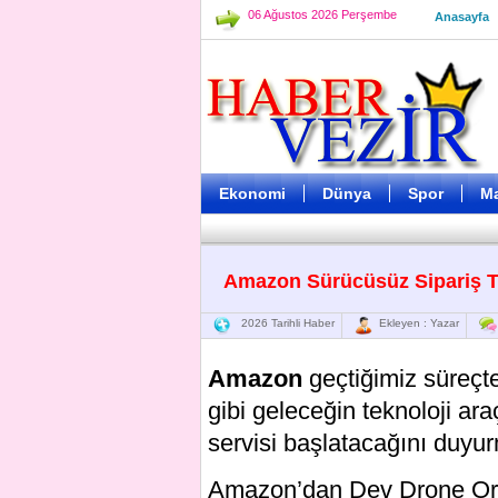
06 Ağustos 2026 Perşembe
Anasayfa
Ekonomi
Dünya
Spor
M
Amazon Sürücüsüz Sipariş Te
2026 Tarihli Haber
Ekleyen : Yazar
Amazon
geçtiğimiz süreçt
gibi geleceğin teknoloji ara
servisi başlatacağını duyu
Amazon’dan Dev Drone Ort