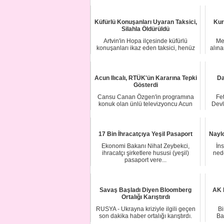
Küfürlü Konuşanları Uyaran Taksici,
Kur
Silahla Öldürüldü
Artvin'in Hopa ilçesinde küfürlü
Me
konuşanları ikaz eden taksici, henüz
alına
kimliği be...
Acun Ilıcalı, RTÜK'ün Kararına Tepki
Da
Gösterdi
Cansu Canan Özgen'in programına
Fet
konuk olan ünlü televizyoncu Acun
Devl
Ilıcalı, RTÜK'...
17 Bin İhracatçıya Yeşil Pasaport
Naylo
Ekonomi Bakanı Nihat Zeybekci,
İn
ihracatçı şirketlere hususi (yeşil)
nede
pasaport vere...
Savaş Başladı Diyen Bloomberg
AK 
Ortalığı Karıştırdı
RUSYA - Ukrayna kriziyle ilgili geçen
Bi
son dakika haber ortalığı karıştırdı.
Ba
Bloo...