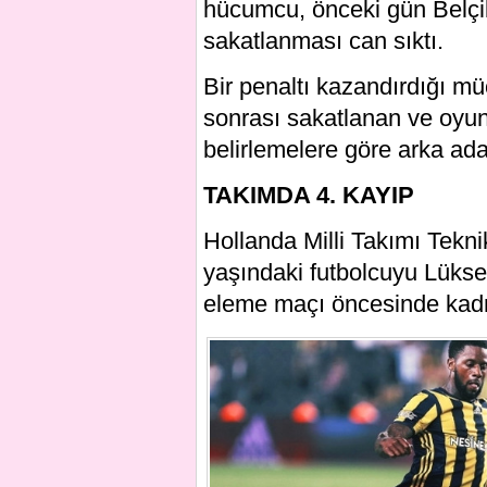
hücumcu, önceki gün Belçik
sakatlanması can sıktı.
Bir penaltı kazandırdığı mü
sonrası sakatlanan ve oyu
belirlemelere göre arka adal
TAKIMDA 4. KAYIP
Hollanda Milli Takımı Tekni
yaşındaki futbolcuyu Lük
eleme maçı öncesinde kadr