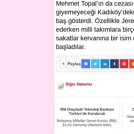
Mehmet Topal’ın da cezası 
giyemeyeceği Kadıköy’deki 
baş gösterdi. Özellikle Jer
ederken milli takımlara birç
sakatlar kervanına bir isi
başladılar.
Paylaş
Diğer Haberler
BM Onayladı! Teknoloji Bankası
O
Türkiye'de Kurulacak
Akar
Birleşmiş Milletler Genel Kurulu (BM),
za
En Az Gelişmiş Ülkelerin bilim,
teknoloji...