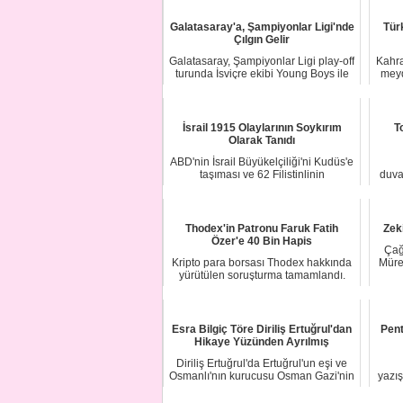
Galatasaray'a, Şampiyonlar Ligi'nde
Tür
Çılgın Gelir
Galatasaray, Şampiyonlar Ligi play-off
Kahra
turunda İsviçre ekibi Young Boys ile
meyd
karş...
İsrail 1915 Olaylarının Soykırım
T
Olarak Tanıdı
ABD'nin İsrail Büyükelçiliği'ni Kudüs'e
taşıması ve 62 Filistinlinin
duva
katletmesin...
Thodex'in Patronu Faruk Fatih
Zek
Özer'e 40 Bin Hapis
Çağ
Kripto para borsası Thodex hakkında
Müre
yürütülen soruşturma tamamlandı.
Savcılık si...
Esra Bilgiç Töre Diriliş Ertuğrul'dan
Pent
Hikaye Yüzünden Ayrılmış
Diriliş Ertuğrul'da Ertuğrul'un eşi ve
Osmanlı'nın kurucusu Osman Gazi'nin
yazı
annes...