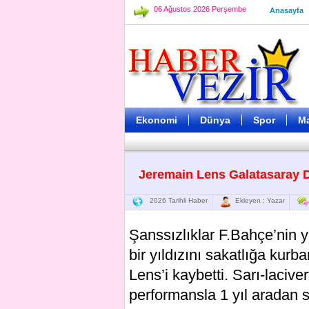
06 Ağustos 2026 Perşembe
Anasayfa
Ekonomi
Dünya
Spor
M
Jeremain Lens Galatasaray D
2026 Tarihli Haber
Ekleyen : Yazar
Şanssızlıklar F.Bahçe’nin ya
bir yıldızını sakatlığa kur
Lens’i kaybetti. Sarı-laciver
performansla 1 yıl aradan s