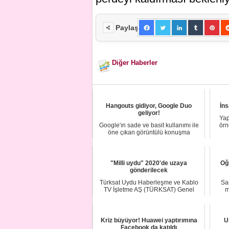
Paylaş
Diğer Haberler
Hangouts gidiyor, Google Duo
İns
geliyor!
Yap
Google'ın sade ve basit kullanımı ile
örn
öne çıkan görüntülü konuşma
uygulaması Goo...
"Milli uydu" 2020'de uzaya
Oğl
gönderilecek
Türksat Uydu Haberleşme ve Kablo
Sa
TV İşletme AŞ (TÜRKSAT) Genel
m
Müdürü Ensar Gül,...
Kriz büyüyor! Huawei yaptırımına
U
Facebook da katıldı