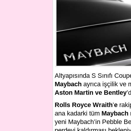
Altyapısında S Sınıfı Coup
Maybach
ayrıca işçilik ve
Aston Martin ve Bentley
’
Rolls Royce Wraith
’
e
raki
ana kadarki tüm
Maybach
yeni Maybach’in Pebble Be
perdeyi kaldırması bekleniy