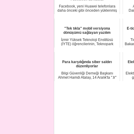
Facebook, yeni Huawei telefonlara
daha önceki gibi önceden yüklenmiş
Dai
olan Facebo...
"Tek tıkla" mobil versiyona
E-ti
dönüşümü sağlayan yazılım
İzmir Yüksek Teknoloji Enstitüsü
Ti
(İYTE) öğrencilerinin, Teknopark
Bakanl
İzmir'de kurdu...
Para karşılığında siber saldırı
Ele
düzenliyorlar
Bilgi Güvenliği Derneği Başkanı
Elekt
Ahmet Hamdi Atalay, 14 Aralık'ta ".tr"
g
uzantılı ...