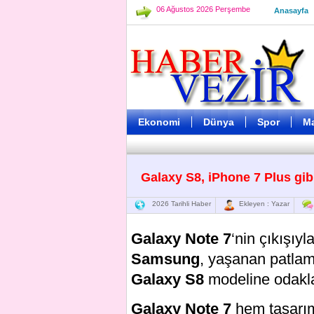
06 Ağustos 2026 Perşembe
Anasayfa
Ekonomi
Dünya
Spor
M
Galaxy S8, iPhone 7 Plus gibi 
2026 Tarihli Haber
Ekleyen : Yazar
Galaxy Note 7
‘nin çıkışıyl
Samsung
, yaşanan patlam
Galaxy S8
modeline odakla
Galaxy Note 7
hem tasarım