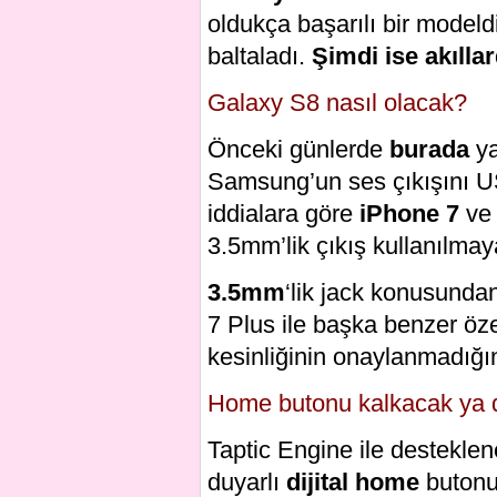
oldukça başarılı bir modeldi
baltaladı.
Şimdi ise akılla
Galaxy S8 nasıl olacak?
Önceki günlerde
burada
ya
Samsung’un ses çıkışını US
iddialara göre
iPhone 7
ve
3.5mm’lik çıkış kullanılma
3.5mm
‘lik jack konusundan
7 Plus ile başka benzer özel
kesinliğinin onaylanmadığın
Home butonu kalkacak ya d
Taptic Engine ile destekle
duyarlı
dijital home
butonu