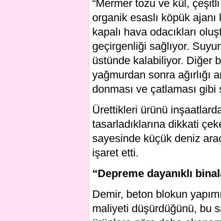
“Mermer tozu ve kül, çeşitli
organik esaslı köpük ajanı 
kapalı hava odacıkları oluş
geçirgenliği sağlıyor. Suyu
üstünde kalabiliyor. Diğer b
yağmurdan sonra ağırlığı a
donması ve çatlaması gibi
Ürettikleri ürünü inşaatlar
tasarladıklarına dikkati çe
sayesinde küçük deniz araç
işaret etti.
“Depreme dayanıklı binal
Demir, beton blokun yapımı
maliyeti düşürdüğünü, bu s