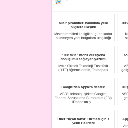
Mısır piramitleri hakkında yeni
Türk
bilgilere ulaşıldı
Mısır piramitleri ile ilgili bugüne kadar
K
bilinmeyen yeni bulgulara ulaşıldığı
s
v...
"Tek tıkla" mobil versiyona
AS
dönüşümü sağlayan yazılım
İzmir Yüksek Teknoloji Enstitüsü
AS
(İYTE) öğrencilerinin, Teknopark
geli
İzmir'de kurdu...
Google'dan Apple'a destek
Düş
ABD'li teknoloji şirketi Google,
ASE
Federal Soruşturma Bürosunun (FBI)
gel
iPhone'un şi...
Uber "uçan taksi" Hizmeti için 3
App
Şehir Belirledi
Ara