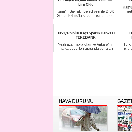
En Düşük İşçinin Maaşı 3 Bin 500
Ve
Lira Oldu
Kamuy
İzmir'in Bayraklı Belediyesi ile DİSK
get
Genel-İş 6 no'lu şube arasında toplu
sözle...
Türkiye'nin İlk Keçi Sperm Bankası:
1
TEKEBANK
Nesli azalmakta olan ve Ankara'nın
Türki
marka değerleri arasında yer alan
iç gi
Ankara keçi...
HAVA DURUMU
GAZE