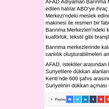
AFAD Adıyaman Barınma Me
edilen halılar ABD’ye ihra
Merkezi’ndeki meslek edindi
makinesi ile resmen bir fa
Barınma Merkezleri’ndeki ku
kuaförlük, tekstil gibi branş
Barınma merkezlerinde kala
canlılık oluşturabilmeleri a
AFAD, istekliler arasından
Suriyelilere dükkan alanla
Kenti’nde 600 şahıs arası
Suriyelinin dükkan açması 
Paylaş