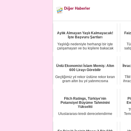
Diğer Haberler
Aylık Almayan Yaşlı Kalmayacak!
Fai
İşte Başvuru Şartları
Yaşlılığı nedeniyle herhangi bir işte
Tü
çalışamayan ve bu kişilere bakacak
satı
biriler...
Ünlü Ekonomist İslam Memiş: Altın
İhrac
600 Lirayı Görebilir
Geçtiğimiz yıl rekor üstüne rekor kıran
TİM 
gram altın bu yıl yatırımcısına
ihrac
beklediğ...
Fitch Ratings, Türkiye'nin
Pi
Potansiyel Büyüme Tahminini
En
Yükseltti
T
Uluslararası kredi derecelendirme
Temm
kuruluşu Fitch Ratings, Türkiye
ekonomisine il...