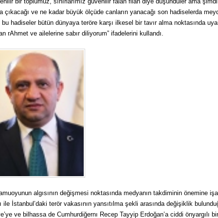
enilir bir toplumuz, sınırlarımız güvenilir falan filan diye düşündüler ama şimdi
a çıkacağı ve ne kadar büyük ölçüde canların yanacağı son hadiselerda mey
 bu hadiseler bütün dünyaya teröre karşı ilkesel bir tavır alma noktasında uya
tan rAhmet ve ailelerine sabır diliyorum” ifadelerini kullandı.
atı kamuoyunun algısının değişmesi noktasında medyanın takdiminin önemine işa
 ile İstanbul’daki terör vakasının yansıtılma şekli arasında değişiklik bulund
e’ye ve bilhassa de Cumhurdiğernı Recep Tayyip Erdoğan’a ciddi önyargılı bi