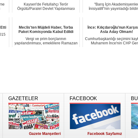
rme
Kayseri'de Fetullahçı Terör
"Barış İçin Akademisyenle
ı
Örgütü/Paralel Devlet Yapılanması
İnisiyatifi"nin yayınladığı bildi
(FETÖ/PDY) tahkîka...
sonrasında Hür...
Etti
Meclis'ten Müjdeli Haber, Torba
İnce: Kılıçdaroğlu'nun Karşı
Paket Komisyonda Kabul Edildi
Asla Aday Olmam!
015
Vergi ve prim borçlarının
Cumhurbaşkanlığı seçimini ka
yapılandırılması, emeklilere Ramazan
Muharrem İnce'nin CHP Ge
ve Kurban bayraml...
Başkanlığı için K...
GAZETELER
FACEBOOK
BU
Gazete Manşetleri
Facebook Sayfamız