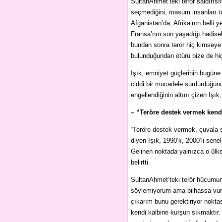
SultanAhmet’teki terör saldırısı
seçmediğini, masum insanları öl
Afganistan’da, Afrika’nın belli y
Fransa’nın son yaşadığı hadisel
bundan sonra terör hiç kimseye
bulunduğundan ötürü bize de hiç
Işık, emniyet güçlerinin bugüne k
ciddi bir mücadele sürdürdüğünü 
engellendiğinin altını çizen Işık
– “Teröre destek vermek ken
“Teröre destek vermek, çuvala 
diyen Işık, 1990’lı, 2000’li sen
Gelinen noktada yalnızca o ülke
belirtti.
SultanAhmet’teki terör hücumunu
söylemiyorum ama bilhassa vur
çıkarım bunu gerektiriyor nokt
kendi kalbine kurşun sıkmaktır. 