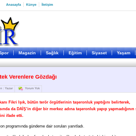
Anasayfa
Künye
İletişim
Spor
Magazin
Sağlık
Eğitim
Siyaset
Yaşam
tek Verenlere Gözdağı
n : Yazar
Yorum Yok
anı Fikri Işık, bütün terör örgütlerinin taşeronluk yaptığını belirterek,
ısında da DAİŞ’in diğer bir merkez adına taşeronluk yapıp yapmadığının
i ifade etti.
zyon programında gündeme dair soruları yanıtladı.