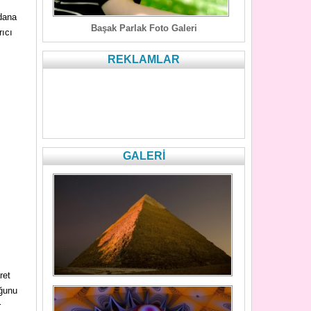
dana
Başak Parlak Foto Galeri
rıcı
REKLAMLAR
GALERİ
ret
uğunu
r