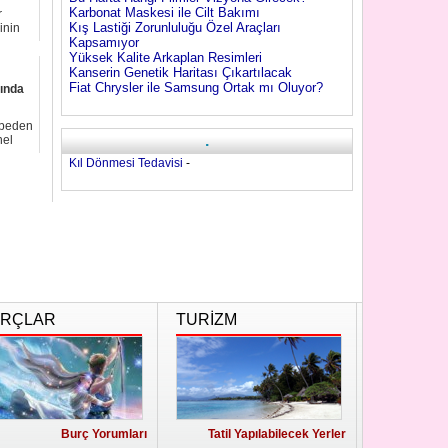
Karbonat Maskesi ile Cilt Bakımı
r
Kış Lastiği Zorunluluğu Özel Araçları
rinin
Kapsamıyor
Yüksek Kalite Arkaplan Resimleri
Kanserin Genetik Haritası Çıkartılacak
Fiat Chrysler ile Samsung Ortak mı Oluyor?
sında
ybeden
.
nel
Kıl Dönmesi Tedavisi
-
RÇLAR
TURİZM
Burç Yorumları
Tatil Yapılabilecek Yerler