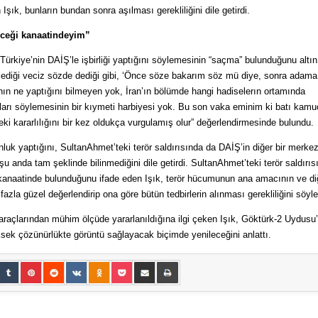
şık, bunların bundan sonra aşılması gerekliliğini dile getirdi.
eceği kanaatindeyim”
Türkiye’nin DAİŞ’le işbirliği yaptığını söylemesinin “saçma” bulunduğunu altın
ylediği veciz sözde dediği gibi, ‘Önce söze bakarım söz mü diye, sonra adama
ın ne yaptığını bilmeyen yok, İran’ın bölümde hangi hadiselerın ortamında
arı söylemesinin bir kıymeti harbiyesi yok. Bu son vaka eminim ki batı kam
ki kararlılığını bir kez oldukça vurgulamış olur” değerlendirmesinde bulundu.
ronluk yaptığını, SultanAhmet’teki terör saldırısında da DAİŞ’in diğer bir merke
 anda tam şeklinde bilinmediğini dile getirdi. SultanAhmet’teki terör saldırı
 kanaatinde bulunduğunu ifade eden Işık, terör hücumunun ana amacının ve di
azla güzel değerlendirip ona göre bütün tedbirlerin alınması gerekliliğini söyle
araçlarından mühim ölçüde yararlanıldığına ilgi çeken Işık, Göktürk-2 Uydusu
ksek çözünürlükte görüntü sağlayacak biçimde yenileceğini anlattı.