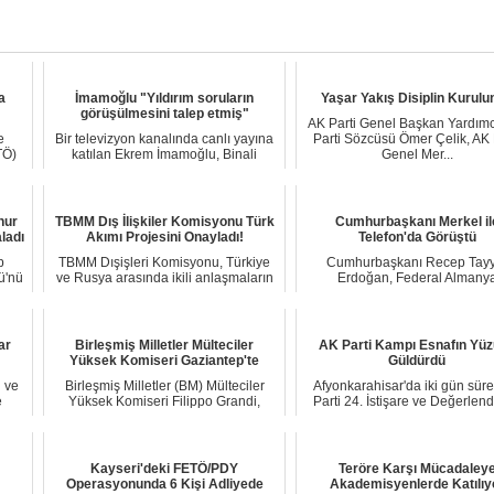
a
İmamoğlu "Yıldırım soruların
Yaşar Yakış Disiplin Kurulu
görüşülmesini talep etmiş"
AK Parti Genel Başkan Yardımc
e
Bir televizyon kanalında canlı yayına
Parti Sözcüsü Ömer Çelik, AK 
TÖ)
katılan Ekrem İmamoğlu, Binali
Genel Mer...
Yıldırım il...
hur
TBMM Dış İlişkiler Komisyonu Türk
Cumhurbaşkanı Merkel il
ladı
Akımı Projesini Onayladı!
Telefon'da Görüştü
p
TBMM Dışişleri Komisyonu, Türkiye
Cumhurbaşkanı Recep Tayy
ü'nü
ve Rusya arasında ikili anlaşmaların
Erdoğan, Federal Almany
uygun bul...
Şansölyesi Angela Merkel ile
ar
Birleşmiş Milletler Mülteciler
AK Parti Kampı Esnafın Yü
Yüksek Komiseri Gaziantep'te
Güldürdü
ü ve
Birleşmiş Milletler (BM) Mülteciler
Afyonkarahisar'da iki gün sür
e
Yüksek Komiseri Filippo Grandi,
Parti 24. İstişare ve Değerlen
barışın en k...
Toplantıs...
Kayseri'deki FETÖ/PDY
Teröre Karşı Mücadaley
Operasyonunda 6 Kişi Adliyede
Akademisyenlerde Katılıy