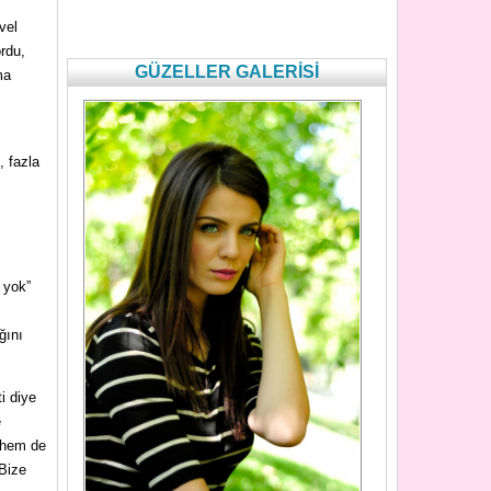
vel
ordu,
GÜZELLER GALERİSİ
ma
, fazla
 yok”
ğını
i diye
e
 hem de
 Bize