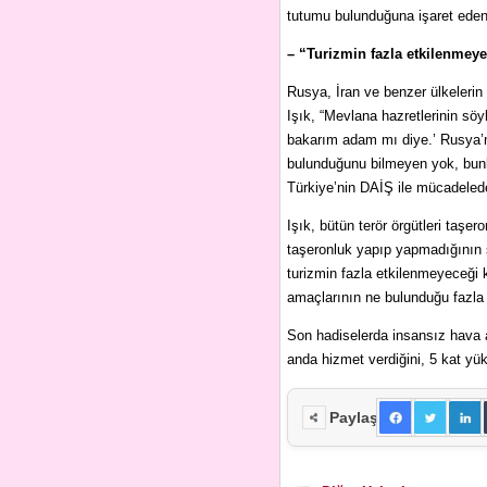
tutumu bulunduğuna işaret eden I
– “Turizmin fazla etkilenmey
Rusya, İran ve benzer ülkelerin 
Işık, “Mevlana hazretlerinin sö
bakarım adam mı diye.’ Rusya’n
bulunduğunu bilmeyen yok, bunl
Türkiye’nin DAİŞ ile mücadelede
Işık, bütün terör örgütleri taşe
taşeronluk yapıp yapmadığının şu
turizmin fazla etkilenmeyeceği
amaçlarının ne bulunduğu fazla f
Son hadiselerda insansız hava 
anda hizmet verdiğini, 5 kat yü
Paylaş