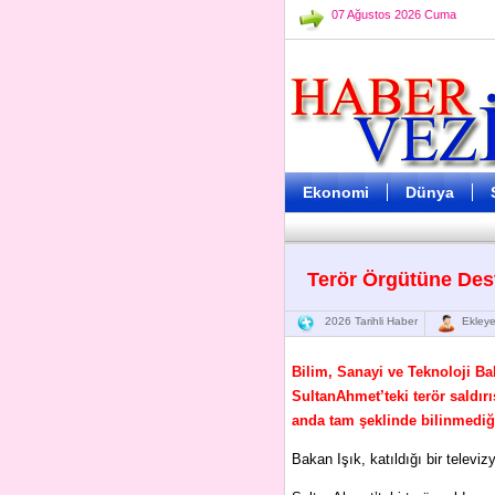
07 Ağustos 2026 Cuma
Ekonomi
Dünya
Terör Örgütüne Des
2026 Tarihli Haber
Ekleye
Bilim, Sanayi ve Teknoloji Bak
SultanAhmet’teki terör saldır
anda tam şeklinde bilinmediğin
Bakan Işık, katıldığı bir televi