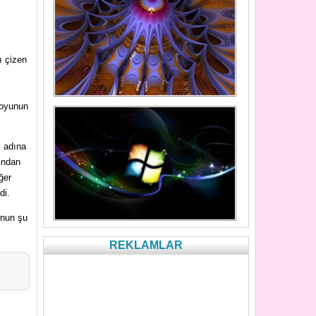
ı çizen
uoyunun
z adına
sından
ğer
di.
’nun şu
REKLAMLAR