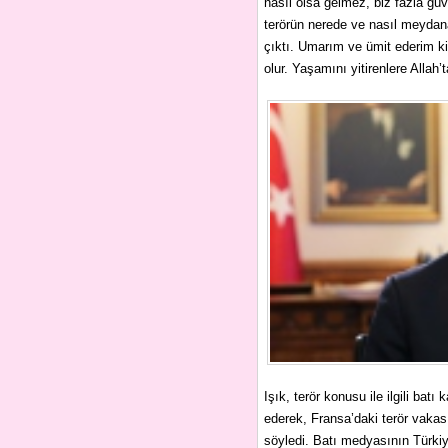
nasıl olsa gelmez, biz fazla güv
terörün nerede ve nasıl meydan
çıktı. Umarım ve ümit ederim ki
olur. Yaşamını yitirenlere Allah’
Işık, terör konusu ile ilgili b
ederek, Fransa’daki terör vakası
söyledi. Batı medyasının Türkiy