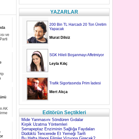
YAZARLAR
200 Bin TL Harcadı 20 Ton Üretim
nda
Yapacak
ısı ve
Murat Dilsiz
Parti
SGK Hileli Boşanmayı Affetmiyor
e
Leyla Kılıç
ip
a
...
Trafik Sigortasında Prim İadesi
Mert Akça
zünü
en AK
Editörün Seçtikleri
dirme
Mide Yanmasını Söndüren Gıdalar
Kirpik Uzatma Yöntemleri
Serrapeptaz Enziminin Sağlığa Faydaları
e
Düdüklü Tencerede Et Yemeği Tarifi
or
Bu Hafta Hangi Filmler Vizyona Girecek?