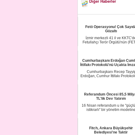
Diğer Haberler
Fetö Operasyonu! Çok Sayıd
Gözaltı
İzmir merkezli 41 il ve KKTC'd
Fetullahçı Terör Örgütü'nün (FE
Türk Silahlı ...
Cumhurbaşkanı Erdoğan Cum
İttifakı Protokolü'nü Uçakta İmza
Cumhurbaşkanı Recep Tayyi
Erdoğan, Cumhur İttifakı Protokol
imzaladı...
Referandum Öncesi 85,5 Mily
TL'lik Dev Yatırım
16 Nisan referandum u ile "güçl
istikrarlı" bir yönetim modelin
hazırlanan ...
Fitch, Ankara Büyükşehir
Belediyesi'ne Taktir