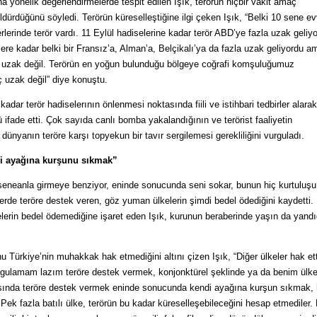
na yönelik değerlendirmelerde tespit edilen Işık, terörün hiçbir vakit amaç
dürdüğünü söyledi. Terörün küreselleştiğine ilgi çeken Işık, “Belki 10 sene ev
erlerinde terör vardı. 11 Eylül hadiselerine kadar terör ABD’ye fazla uzak geliy
ere kadar belki bir Fransız’a, Alman’a, Belçikalı’ya da fazla uzak geliyordu a
 uzak değil. Terörün en yoğun bulunduğu bölgeye coğrafi komşuluğumuz
 uzak değil” diye konuştu.
adar terör hadiselerının önlenmesi noktasında fiili ve istihbari tedbirler alarak
ifade etti. Çok sayıda canlı bomba yakalandığının ve terörist faaliyetin
, dünyanın teröre karşı topyekun bir tavır sergilemesi gerekliliğini vurguladı.
di ayağına kurşunu sıkmak”
seneanla girmeye benziyor, eninde sonucunda seni sokar, bunun hiç kurtuluşu
elerde teröre destek veren, göz yuman ülkelerin şimdi bedel ödediğini kaydetti.
lerin bedel ödemediğine işaret eden Işık, kurunun beraberinde yaşın da yandı
 Türkiye’nin muhakkak hak etmediğini altını çizen Işık, “Diğer ülkeler hak ett
gulamam lazım teröre destek vermek, konjonktürel şeklinde ya da benim ülk
asında teröre destek vermek eninde sonucunda kendi ayağına kurşun sıkmak,
Pek fazla batılı ülke, terörün bu kadar küreselleşebileceğini hesap etmediler.