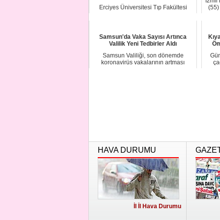
İzmir
Erciyes Üniversitesi Tıp Fakültesi
(55)
Dekan Yardımcısı Doç. Dr. İskender
Gün, koron...
Samsun'da Vaka Sayısı Artınca
Kıya
Valilik Yeni Tedbirler Aldı
Öm
Samsun Valiliği, son dönemde
Gün
koronavirüs vakalarının artması
ça
üzerine, halkın top...
HAVA DURUMU
GAZE
İl İl Hava Durumu