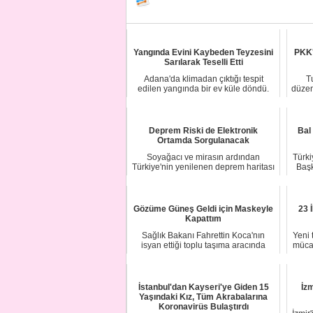
Yangında Evini Kaybeden Teyzesini
PKK'
Sarılarak Teselli Etti
Adana'da klimadan çıktığı tespit
T
edilen yangında bir ev küle döndü.
düzen
Evde yaşayan...
Deprem Riski de Elektronik
Bal 
Ortamda Sorgulanacak
Soyağacı ve mirasın ardından
Türkiy
Türkiye'nin yenilenen deprem haritası
Başk
da elektronik...
Gözüme Güneş Geldi için Maskeyle
23 
Kapattım
Sağlık Bakanı Fahrettin Koca'nın
Yeni 
isyan ettiği toplu taşıma aracında
mücad
maske ile gö...
İstanbul'dan Kayseri'ye Giden 15
İz
Yaşındaki Kız, Tüm Akrabalarına
Koronavirüs Bulaştırdı